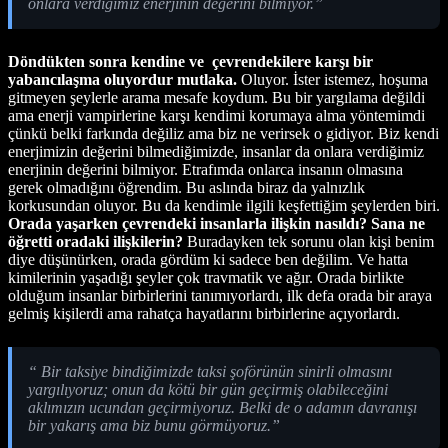
onlara verdiğimiz enerjinin değerini bilmiyor.”
Döndükten sonra kendine ve çevrendekilere karşı bir
yabancılaşma oluyordur mutlaka.
Oluyor. İster istemez, hoşuma
gitmeyen şeylerle arama mesafe koydum. Bu bir yargılama değildi
ama enerji vampirlerine karşı kendimi korumaya alma yöntemimdi
çünkü belki farkında değiliz ama biz ne verirsek o gidiyor. Biz kendi
enerjimizin değerini bilmediğimizde, insanlar da onlara verdiğimiz
enerjinin değerini bilmiyor. Etrafımda onlarca insanın olmasına
gerek olmadığını öğrendim. Bu aslında biraz da yalnızlık
korkusundan oluyor. Bu da kendimle ilgili keşfettiğim şeylerden biri.
Orada yaşarken çevrendeki insanlarla ilişkin nasıldı? Sana ne
öğretti oradaki ilişkilerin?
Buradayken tek sorunu olan kişi benim
diye düşünürken, orada gördüm ki sadece ben değilim. Ve hatta
kimilerinin yaşadığı şeyler çok travmatik ve ağır. Orada birlikte
olduğum insanlar birbirlerini tanımıyorlardı, ilk defa orada bir araya
gelmiş kişilerdi ama rahatça hayatlarını birbirlerine açıyorlardı.
“ Bir taksiye bindiğimizde taksi şoförünün sinirli olmasını
yargılıyoruz; onun da kötü bir gün geçirmiş olabileceğini
aklımızın ucundan geçirmiyoruz. Belki de o adamın davranışı
bir yakarış ama biz bunu görmüyoruz.”