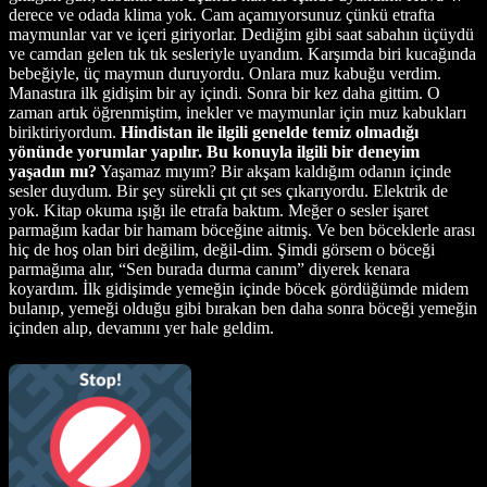
derece ve odada klima yok. Cam açamıyorsunuz çünkü etrafta
maymunlar var ve içeri giriyorlar. Dediğim gibi saat sabahın üçüydü
ve camdan gelen tık tık sesleriyle uyandım. Karşımda biri kucağında
bebeğiyle, üç maymun duruyordu. Onlara muz kabuğu verdim.
Manastıra ilk gidişim bir ay içindi. Sonra bir kez daha gittim. O
zaman artık öğrenmiştim, inekler ve maymunlar için muz kabukları
biriktiriyordum.
Hindistan ile ilgili genelde temiz olmadığı
yönünde yorumlar yapılır. Bu konuyla ilgili bir deneyim
yaşadın mı?
Yaşamaz mıyım? Bir akşam kaldığım odanın içinde
sesler duydum. Bir şey sürekli çıt çıt ses çıkarıyordu. Elektrik de
yok. Kitap okuma ışığı ile etrafa baktım. Meğer o sesler işaret
parmağım kadar bir hamam böceğine aitmiş. Ve ben böceklerle arası
hiç de hoş olan biri değilim, değil-dim. Şimdi görsem o böceği
parmağıma alır, “Sen burada durma canım” diyerek kenara
koyardım. İlk gidişimde yemeğin içinde böcek gördüğümde midem
bulanıp, yemeği olduğu gibi bırakan ben daha sonra böceği yemeğin
içinden alıp, devamını yer hale geldim.