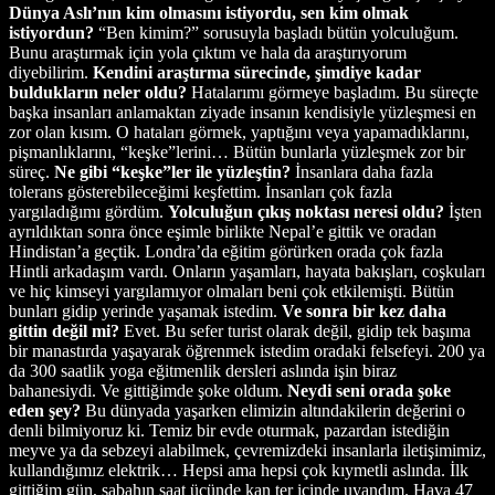
Dünya Aslı’nın kim olmasını istiyordu, sen kim olmak
istiyordun?
“Ben kimim?” sorusuyla başladı bütün yolculuğum.
Bunu araştırmak için yola çıktım ve hala da araştırıyorum
diyebilirim.
Kendini araştırma sürecinde, şimdiye kadar
buldukların neler oldu?
Hatalarımı görmeye başladım. Bu süreçte
başka insanları anlamaktan ziyade insanın kendisiyle yüzleşmesi en
zor olan kısım. O hataları görmek, yaptığını veya yapamadıklarını,
pişmanlıklarını, “keşke”lerini… Bütün bunlarla yüzleşmek zor bir
süreç.
Ne gibi “keşke”ler ile yüzleştin?
İnsanlara daha fazla
tolerans gösterebileceğimi keşfettim. İnsanları çok fazla
yargıladığımı gördüm.
Yolculuğun çıkış noktası neresi oldu?
İşten
ayrıldıktan sonra önce eşimle birlikte Nepal’e gittik ve oradan
Hindistan’a geçtik. Londra’da eğitim görürken orada çok fazla
Hintli arkadaşım vardı. Onların yaşamları, hayata bakışları, coşkuları
ve hiç kimseyi yargılamıyor olmaları beni çok etkilemişti. Bütün
bunları gidip yerinde yaşamak istedim.
Ve sonra bir kez daha
gittin değil mi?
Evet. Bu sefer turist olarak değil, gidip tek başıma
bir manastırda yaşayarak öğrenmek istedim oradaki felsefeyi. 200 ya
da 300 saatlik yoga eğitmenlik dersleri aslında işin biraz
bahanesiydi. Ve gittiğimde şoke oldum.
Neydi seni orada şoke
eden şey?
Bu dünyada yaşarken elimizin altındakilerin değerini o
denli bilmiyoruz ki. Temiz bir evde oturmak, pazardan istediğin
meyve ya da sebzeyi alabilmek, çevremizdeki insanlarla iletişimimiz,
kullandığımız elektrik… Hepsi ama hepsi çok kıymetli aslında. İlk
gittiğim gün, sabahın saat üçünde kan ter içinde uyandım. Hava 47