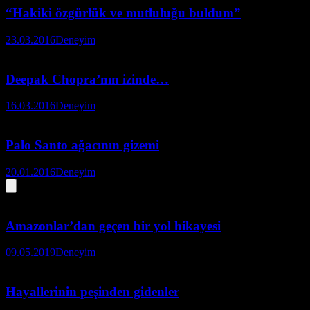
“Hakiki özgürlük ve mutluluğu buldum”
23.03.2016
Deneyim
Deepak Chopra’nın izinde…
16.03.2016
Deneyim
Palo Santo ağacının gizemi
20.01.2016
Deneyim
Amazonlar’dan geçen bir yol hikayesi
09.05.2019
Deneyim
Hayallerinin peşinden gidenler