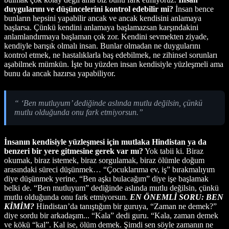
duygularını ve düşüncelerini kontrol edebilir mi?
İnsan bence
bunların hepsini yapabilir ancak ve ancak kendisini anlamaya
başlarsa. Çünkü kendini anlamaya başlamazsan karşındakini
anlamlandırmaya başlaman çok zor. Kendini sevmekten ziyade,
kendiyle barışık olmalı insan. Bunlar olmadan ne duygularını
kontrol etmek, ne hastalıklarla baş edebilmek, ne zihinsel sorunları
aşabilmek mümkün. İşte bu yüzden insan kendisiyle yüzleşmeli ama
bunu da ancak hazırsa yapabiliyor.
“ ‘Ben mutluyum’ dediğinde aslında mutlu değilsin, çünkü
mutlu olduğunda onu fark etmiyorsun.”
İnsanın kendisiyle yüzleşmesi için mutlaka Hindistan ya da
benzeri bir yere gitmesine gerek var mı?
Yok tabii ki. Biraz
okumak, biraz istemek, biraz sorgulamak, biraz ölümle doğum
arasındaki süreci düşünmek… “Çocuklarıma ev, iş” bırakmalıyım
diye düşünmek yerine, “Ben aşkı bulacağım” diye işe başlamak
belki de. “Ben mutluyum” dediğinde aslında mutlu değilsin, çünkü
mutlu olduğunda onu fark etmiyorsun.
EN ÖNEMLİ SORU: BEN
KİMİM?
Hindistan’da tanıştığım bir guruya, “Zaman ne demek?”
diye sordu bir arkadaşım... “Kala” dedi guru. “Kala, zaman demek
ve kökü “kal”. Kal ise, ölüm demek. Şimdi sen söyle zamanın ne