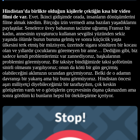
Hindistan’da birlikte olduğun kişilerle çektiğin kısa bir video
filmi de var.
Evet. İkinci gidişimde orada, insanların dönüşümlerini
filme almak istedim. Birçoğu izin vermedi ama bazıları yaşadıklarını
paylaştılar. Senelerce üvey babasının tacizine uğramış Fransız bir
kadın, annesinin uyuşturucu kullanan sevgilisi yüzünden sekiz
yaşında ölümle burun buruna gelmiş ve sonra küçücük yaşta
ülkesini terk etmiş bir müzisyen, üzerinde sigara söndüren bir kocası
olan ve yıllardır çocuklarını göremeyen bir anne… Dediğim gibi, biz
sadece kendi problemlerimiz var zannediyoruz, başkalarının
problemini göremiyoruz. Bir taksiye bindiğimizde taksi şoförünün
sinirli olmasını yargılıyoruz; onun da kötü bir gün geçirmiş
olabileceğini aklımızın ucundan geçirmiyoruz. Belki de o adamın
davranışı bir yakarış ama biz bunu görmüyoruz. Hindistan öncesi
aşırı milliyetçi diyebileceğimiz bir taraftaydım, çok keskin
görüşlerim vardı ve o görüşlerin çerçevesinin dışına çıkmazdım ama
sonra gördüm ki bunların hepsi bir ötekileştirme içeriyor.