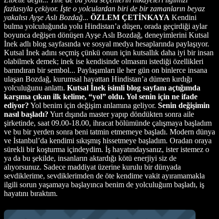
fazlasıyla çekiyor. İşte o yolculardan biri de bir zamanların beyaz
yakalısı Ayşe Aslı Bozdağ...
ÖZLEM ÇETİNKAYA
Kendini
bulma yolculuğunda yolu Hindistan’a düşen, orada geçirdiği aylar
boyunca değişen dönüşen Ayşe Aslı Bozdağ, deneyimlerini Kutsal
İnek adlı blog sayfasında ve sosyal medya hesaplarında paylaşıyor.
Kutsal İnek adını seçmiş çünkü onun için kutsallık daha iyi bir insan
olabilmek demek; inek ise kendisinde olmasını istediği özellikleri
barındıran bir sembol... Paylaşımları ile her gün on binlerce insana
ulaşan Bozdağ, kurumsal hayattan Hindistan’a dümen kırdığı
yolculuğunu anlattı.
Kutsal İnek isimli blog sayfanı açtığımda
karşıma çıkan ilk kelime, “yol” oldu. Yol senin için ne ifade
ediyor?
Yol benim için değişim anlamına geliyor.
Senin değişimin
nasıl başladı?
Yurt dışında master yapıp döndükten sonra aile
şirketinde, saat 09.00-18.00, ihracat bölümünde çalışmaya başladım
ve bu bir yerden sonra beni tatmin etmemeye başladı. Modern dünya
ve İstanbul’da kendimi sıkışmış hissetmeye başladım. Oradan oraya
sürekli bir koşturma içindeydim. İş hayatındaysanız, ister istemez o
ya da bu şekilde, insanların aktardığı kötü enerjiyi siz de
alıyorsunuz. Sadece maddiyat üzerine kurulu bir dünyada
sevdiklerime, sevdiklerimden de öte kendime vakit ayıramamakla
ilgili sorun yaşamaya başlayınca benim de yolculuğum başladı, iş
hayatını bıraktım.