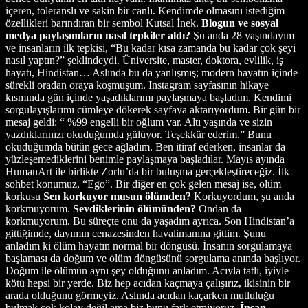
içeren, toleranslı ve sakin bir canlı. Kendimde olmasını istediğim
özellikleri barındıran bir sembol Kutsal İnek.
Blogun ve sosyal
medya paylaşımların nasıl tepkiler aldı?
Şu anda 28 yaşındayım
ve insanların ilk tepkisi, “Bu kadar kısa zamanda bu kadar çok şeyi
nasıl yaptın?” şeklindeydi. Üniversite, master, doktora, evlilik, iş
hayatı, Hindistan… Aslında bu da yanlışmış; modern hayatın içinde
sürekli oradan oraya koşmuşum. Instagram sayfasının hikaye
kısmında gün içinde yaşadıklarımı paylaşmaya başladım. Kendimi
sorgulayışlarımı cümleye dökerek sayfaya aktarıyordum. Bir gün bir
mesaj geldi: “ %99 engelli bir oğlum var. Altı yaşında ve sizin
yazdıklarınızı okuduğumda gülüyor. Teşekkür ederim.” Bunu
okuduğumda bütün gece ağladım. Ben itiraf ederken, insanlar da
yüzleşemediklerini benimle paylaşmaya başladılar. Mayıs ayında
HumanArt ile birlikte Zorlu’da bir buluşma gerçekleştireceğiz. İlk
sohbet konumuz, “Ego”. Bir diğer en çok gelen mesaj ise, ölüm
korkusu
Sen korkuyor musun ölümden?
Korkuyordum, şu anda
korkmuyorum.
Sevdiklerinin ölümünden?
Ondan da
korkmuyorum. Bu süreçte onu da yaşadım ayrıca. Son Hindistan’a
gittiğimde, dayımın cenazesinden havalimanına gittim. Şunu
anladım ki ölüm hayatın normal bir döngüsü. İnsanın sorgulamaya
başlaması da doğum ve ölüm döngüsünü sorgulama anında başlıyor.
Doğum ile ölümün aynı şey olduğunu anladım. Acıyla tatlı, iyiyle
kötü hepsi bir yerde. Biz hep acıdan kaçmaya çalışırız, ikisinin bir
arada olduğunu görmeyiz. Aslında acıdan kaçarken mutluluğu
bulmak çok kolay değil ama biz bunu fark etmiyoruz.
İnsan