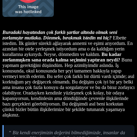
Buradaki hayatından çok farklı şartlar altında olmak seni
zorlamıştır mutlaka. Dönmek, bırakmak istedin mi hiç?
Elbette
istedim. İlk günler sürekli ağlayarak annemi ve eşimi arıyordum. En
azından bir otele yerleşmek istiyordum ama o da kaldığım yerin
kurallarına aykırıydı. Neyse, dönmedim ve kaldım.
Bu kadar
zorlanmışken sana orada kalma seçimini yaptıran neydi?
Bunu
yapmam gerektiğini düşündüm. Hep azimliyimdir aslında. İş
konusunda, okul konusunda her şeyi tamamen hakkıyla yapıp
vermeyi tercih ederim. Bu sefer çok farklı bir dürtü vardı içimde; asıl
korktuğum şey değişecek olmamdı. Bu değişim çok iyi bir şey belki
ama insana çok fazla konuyu da sorgulatıyor ve bu da biraz zorlayıcı
olabiliyor. Oradayken kendinle yüzleşmek çok kolay, bir odaya
kapanıyorsun, kendinlesin ama döndüğünde çevrenle ilişkilerinde
bazı gerçekleri görebiliyorsun. Bu değişimdi asıl beni korkutan
çünkü bizler bütün ilişkilerimize bir şekilde tutunarak yaşamaya
alışkınız.
“ Biz kendi enerjimizin değerini bilmediğimizde, insanlar da