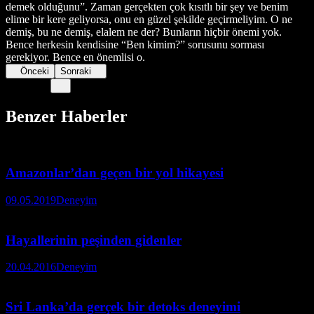
demek olduğunu”. Zaman gerçekten çok kısıtlı bir şey ve benim
elime bir kere geliyorsa, onu en güzel şekilde geçirmeliyim. O ne
demiş, bu ne demiş, elalem ne der? Bunların hiçbir önemi yok.
Bence herkesin kendisine “Ben kimim?” sorusunu sorması
gerekiyor. Bence en önemlisi o.
Önceki
Sonraki
Benzer Haberler
Amazonlar’dan geçen bir yol hikayesi
09.05.2019
Deneyim
Hayallerinin peşinden gidenler
20.04.2016
Deneyim
Sri Lanka’da gerçek bir detoks deneyimi