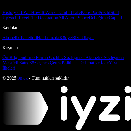
History Of War
How It Works
İstanbul Life
Kore Pop
Pozitif
Start
Up
Yacht
Level
Elle Decoration
All About Space
Bebeğimle
Capital
Sayfalar
Abonelik Paketleri
Hakkımızda
Künye
Bize Ulaşın
Koşullar
Ön Bilgilendirme Formu
Gizlilik Sözleşmesi
Abonelik Sözleşmesi
Mesafeli Satış Sözleşmesi
Çerez Politikası
Teslimat ve İade
Yayın
İlkeleri
© 2025
bmag
- Tüm hakları saklıdır.