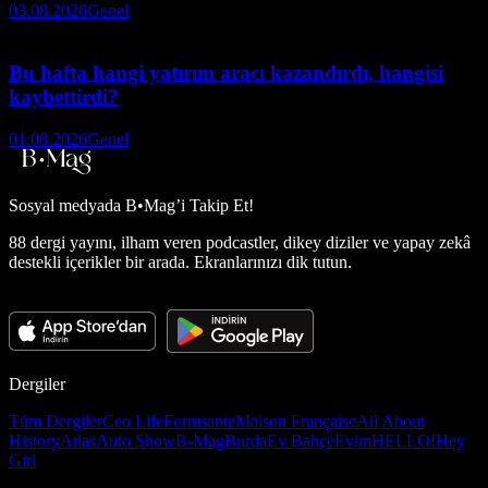
03.08.2026
Genel
Bu hafta hangi yatırım aracı kazandırdı, hangisi
kaybettirdi?
01.08.2026
Genel
Sosyal medyada
B•Mag’i Takip Et!
88 dergi yayını, ilham veren podcastler, dikey diziler ve yapay zekâ
destekli içerikler bir arada. Ekranlarınızı dik tutun.
Dergiler
Tüm Dergiler
Ceo Life
Formsante
Maison Française
All About
History
Atlas
Auto Show
B-Mag
Burda
Ev Bahçe
Evim
HELLO!
Hey
Girl