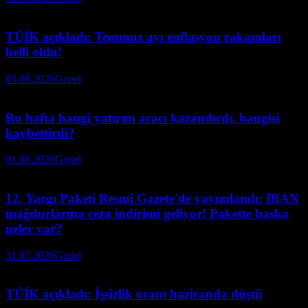
TÜİK açıkladı: Temmuz ayı enflasyon rakamları
belli oldu!
03.08.2026
Genel
Bu hafta hangi yatırım aracı kazandırdı, hangisi
kaybettirdi?
01.08.2026
Genel
12. Yargı Paketi Resmi Gazete'de yayımlandı: IBAN
mağdurlarına ceza indirimi geliyor! Pakette başka
neler var?
31.07.2026
Genel
TÜİK açıkladı: İşsizlik oranı haziranda düştü