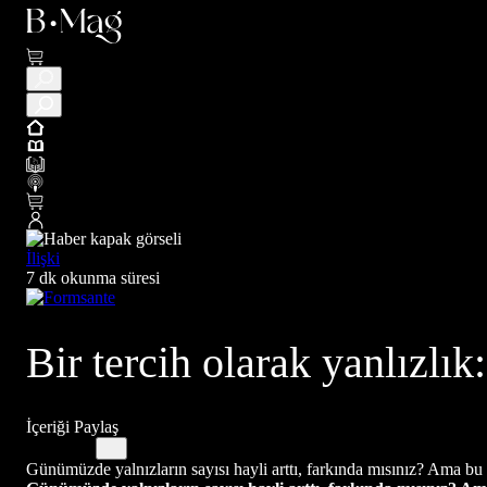
İlişki
7 dk okunma süresi
Bir tercih olarak yanlızlı
İçeriği Paylaş
Günümüzde yalnızların sayısı hayli arttı, farkında mısınız? Ama bu