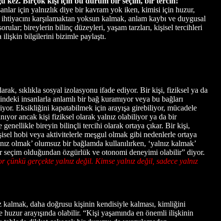
kez. Birçok kişi için bu durum bir seçim, bir tercih!
lar için yalnızlık diye bir kavram yok iken, kimisi için huzur,
lmek ihtiyacını karşılamaktan yoksun kalmak, anlam kaybı ve duygusal
ular; bireylerin bilinç düzeyleri, yaşam tarzları, kişisel tercihleri
lişkin bilgilerini bizimle paylaştı.
rak, sıklıkla sosyal izolasyonu ifade ediyor. Bir kişi, fiziksel ya da
esindeki insanlarla anlamlı bir bağ kuramıyor veya bu bağları
iyor. Eksikliğini kapatabilmek için arayışa girebiliyor, mücadele
yor ancak kişi fiziksel olarak yalnız olabiliyor ya da bir
enellikle bireyin bilinçli tercihi olarak ortaya çıkar. Bir kişi,
isel hobi veya aktivitelerle meşgul olmak gibi nedenlerle ortaya
alnız olmak’ olumsuz bir bağlamda kullanılırken, ‘yalnız kalmak’
bir seçim olduğundan özgürlük ve otonomi deneyimi olabilir” diyor.
r çünkü gerçekte yalnız değil. Kimse yalnız değil, sadece yalnız
z kalmak, daha doğrusu kişinin kendisiyle kalması, kimliğini
e huzur arayışında olabilir. “Kişi yaşamında en önemli ilişkinin