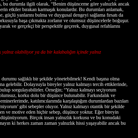
ş, bu durumla ilgili olarak, “Benim düşünceme göre yalnızlık ancak
erin etkiler bırakan karmaşık konulardır. Bu durumları anlamak,
me, güçlü yanlarını bulma ve duygusal dengeyi sağlama fırsatı da
korkusuyla başa çıkmakta zorlanır ve olumsuz düşüncelerle boğuşur.
yarak ve gerçekçi bir perspektife geçerek, duygusal refahlarını
yalnız olabiliyor ya da bir kalabalığın içinde yalnız
bu durumu sağlıklı bir şekilde yönetebilmek! Kendi başına olma
 gelebilir. Dolayısıyla bireyler yalnız kalmayı tercih ettiklerinde,
ı bulup sorgulayabilirler. Örneğin; “Yalnız kalmayı seçiyorum
n olumsuz, korku dolu bir düşünce bulunabilir. Farkındalık ve
eminerlerimde, katılımcılarımda karşılaştığım durumlardan bazıları
yorum’ gibi sebepler oluyor. Yalnız kalmayı otantik bir şekilde
eyen ve motive eden hiçbir sebep, düşünce yoktur. Eğer bireyin
ye düşünüyorum. Birçok insan yalnızlık korkusu ve bu konudaki
ayın ki herkes zaman zaman yalnızlık hissi yaşayabilir ancak bu