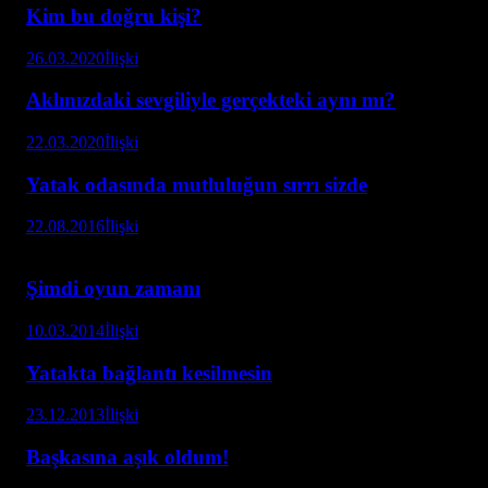
Kim bu doğru kişi?
26.03.2020
İlişki
Aklınızdaki sevgiliyle gerçekteki aynı mı?
22.03.2020
İlişki
Yatak odasında mutluluğun sırrı sizde
22.08.2016
İlişki
Şimdi oyun zamanı
10.03.2014
İlişki
Yatakta bağlantı kesilmesin
23.12.2013
İlişki
Başkasına aşık oldum!