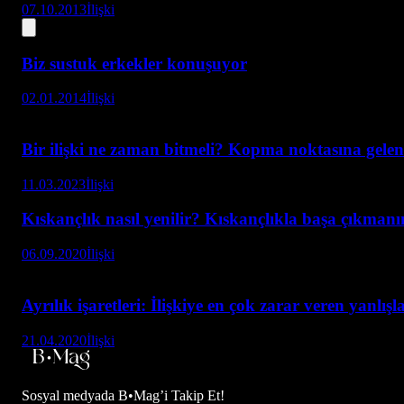
07.10.2013
İlişki
Biz sustuk erkekler konuşuyor
02.01.2014
İlişki
Bir ilişki ne zaman bitmeli? Kopma noktasına gelen i
11.03.2023
İlişki
Kıskançlık nasıl yenilir? Kıskançlıkla başa çıkmanı
06.09.2020
İlişki
Ayrılık işaretleri: İlişkiye en çok zarar veren yanlışl
21.04.2020
İlişki
Sosyal medyada
B•Mag’i Takip Et!