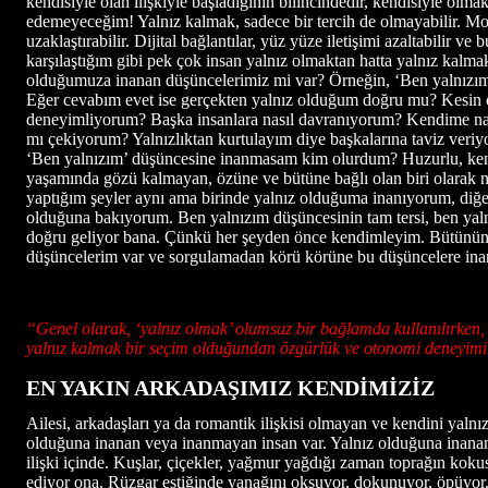
kendisiyle olan ilişkiyle başladığının bilincindedir, kendisiyle 
edemeyeceğim! Yalnız kalmak, sadece bir tercih de olmayabilir. Mode
uzaklaştırabilir. Dijital bağlantılar, yüz yüze iletişimi azaltabilir ve
karşılaştığım gibi pek çok insan yalnız olmaktan hatta yalnız kalma
olduğumuza inanan düşüncelerimiz mi var? Örneğin, ‘Ben yalnızım
Eğer cevabım evet ise gerçekten yalnız olduğum doğru mu? Kesin 
deneyimliyorum? Başka insanlara nasıl davranıyorum? Kendime nas
mı çekiyorum? Yalnızlıktan kurtulayım diye başkalarına taviz veri
‘Ben yalnızım’ düşüncesine inanmasam kim olurdum? Huzurlu, kendi
yaşamında gözü kalmayan, özüne ve bütüne bağlı olan biri olarak 
yaptığım şeyler aynı ama birinde yalnız olduğuma inanıyorum, diğ
olduğuna bakıyorum. Ben yalnızım düşüncesinin tam tersi, ben yaln
doğru geliyor bana. Çünkü her şeyden önce kendimleyim. Bütünün b
düşüncelerim var ve sorgulamadan körü körüne bu düşüncelere ina
“Genel olarak, ‘yalnız olmak’ olumsuz bir bağlamda kullanılırken, ‘
yalnız kalmak bir seçim olduğundan özgürlük ve otonomi deneyimi 
EN YAKIN ARKADAŞIMIZ KENDİMİZİZ
Ailesi, arkadaşları ya da romantik ilişkisi olmayan ve kendini yaln
olduğuna inanan veya inanmayan insan var. Yalnız olduğuna inanan in
ilişki içinde. Kuşlar, çiçekler, yağmur yağdığı zaman toprağın kokusu
ediyor ona. Rüzgar estiğinde yanağını okşuyor, dokunuyor, öpüyor. 