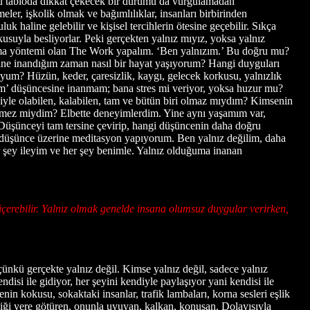
 bu tabloda dikkat çekecek bir durumu da vurgulamadan
er, işkolik olmak ve bağımlılıklar, insanları birbirinden
uluk haline gelebilir ve kişisel tercihlerin ötesine geçebilir. Sıkça
usuyla besliyorlar. Peki gerçekten yalnız mıyız, yoksa yalnız
ama yöntemi olan The Work yapalım. ‘Ben yalnızım.’ Bu doğru mu?
ne inandığım zaman nasıl bir hayat yaşıyorum? Hangi duyguları
? Hüzün, keder, çaresizlik, kaygı, gelecek korkusu, yalnızlık
zım’ düşüncesine inanmam; bana stres mi veriyor, yoksa huzur mu?
yle olabilen, kalabilen, tam ve bütün biri olmaz mıydım? Kimsenin
lemez miydim? Elbette deneyimlerdim. Yine aynı yaşamım var,
Düşünceyi tam tersine çevirip, hangi düşüncenin daha doğru
u düşünce üzerine meditasyon yapıyorum. Ben yalnız değilim, daha
şey ileyim ve her şey benimle. Yalnız olduğuma inanan
 içerebilir. Yalnız olmak genelde insana olumsuz duygular verirken,
çünkü gerçekte yalnız değil. Kimse yalnız değil, sadece yalnız
si ile gidiyor, her şeyini kendiyle paylaşıyor yani kendisi ile
nin kokusu, sokaktaki insanlar, trafik lambaları, korna sesleri eşlik
diği yere götüren, onunla uyuyan, kalkan, konuşan. Dolayısıyla