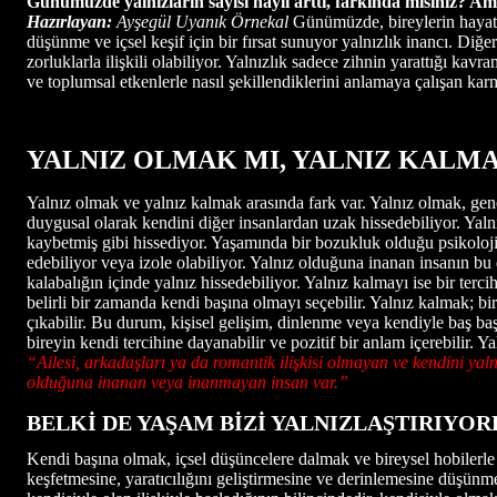
Günümüzde yalnızların sayısı hayli arttı, farkında mısınız? A
Hazırlayan:
Ayşegül Uyanık Örnekal
Günümüzde, bireylerin hayatla
düşünme ve içsel keşif için bir fırsat sunuyor yalnızlık inancı. Diğ
zorluklarla ilişkili olabiliyor. Yalnızlık sadece zihnin yarattığı kav
ve toplumsal etkenlerle nasıl şekillendiklerini anlamaya çalışan karm
YALNIZ OLMAK MI, YALNIZ KALMA
Yalnız olmak ve yalnız kalmak arasında fark var. Yalnız olmak, genell
duygusal olarak kendini diğer insanlardan uzak hissedebiliyor. Yalnız
kaybetmiş gibi hissediyor. Yaşamında bir bozukluk olduğu psikolojisi
edebiliyor veya izole olabiliyor. Yalnız olduğuna inanan insanın bu 
kalabalığın içinde yalnız hissedebiliyor. Yalnız kalmayı ise bir terci
belirli bir zamanda kendi başına olmayı seçebilir. Yalnız kalmak; b
çıkabilir. Bu durum, kişisel gelişim, dinlenme veya kendiyle baş ba
bireyin kendi tercihine dayanabilir ve pozitif bir anlam içerebilir
“Ailesi, arkadaşları ya da romantik ilişkisi olmayan ve kendini yal
olduğuna inanan veya inanmayan insan var.”
BELKİ DE YAŞAM BİZİ YALNIZLAŞTIRIYO
Kendi başına olmak, içsel düşüncelere dalmak ve bireysel hobilerle 
keşfetmesine, yaratıcılığını geliştirmesine ve derinlemesine düşünme