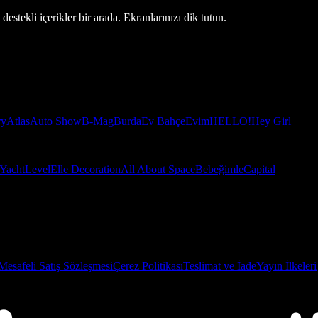
estekli içerikler bir arada. Ekranlarınızı dik tutun.
ry
Atlas
Auto Show
B-Mag
Burda
Ev Bahçe
Evim
HELLO!
Hey Girl
Yacht
Level
Elle Decoration
All About Space
Bebeğimle
Capital
Mesafeli Satış Sözleşmesi
Çerez Politikası
Teslimat ve İade
Yayın İlkeleri