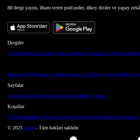
88 dergi yayını, ilham veren podcastler, dikey diziler ve yapay zekâ d
Dergiler
Tüm Dergiler
Ceo Life
Formsante
Maison Française
All About Histo
History Of War
How It Works
İstanbul Life
Kore Pop
Pozitif
Start Up
Sayfalar
Abonelik Paketleri
Hakkımızda
Künye
Bize Ulaşın
Koşullar
Ön Bilgilendirme Formu
Gizlilik Sözleşmesi
Abonelik Sözleşmesi
© 2025
bmag
- Tüm hakları saklıdır.