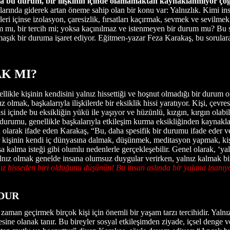
ma bu durum, bir ilişkinin içinde olamamaktan kaynaklanmıyor çoğu 
rında giderek artan öneme sahip olan bir konu var: Yalnızlık. Kimi insan
erleri içinse izolasyon, çaresizlik, fırsatları kaçırmak, sevmek ve sevi
ram mı, bir tercih mi; yoksa kaçınılmaz ve istenmeyen bir durum mu? Bu sor
aşık bir duruma işaret ediyor. Eğitmen-yazar Feza Karakaş, bu sorulara i
K MI?
ikle kişinin kendisini yalnız hissettiği ve hoşnut olmadığı bir durum ola
 olmak, başkalarıyla ilişkilerde bir eksiklik hissi yaratıyor. Kişi, çevr
 içinde bu eksikliğin yükü ile yaşıyor ve hüzünlü, kızgın, kırgın olabil
durumu, genellikle başkalarıyla etkileşim kurma eksikliğinden kaynaklanı
h olarak ifade eden Karakaş, “Bu, daha spesifik bir durumu ifade eder ve g
ir kişinin kendi iç dünyasına dalmak, düşünmek, meditasyon yapmak, kiş
şa kalma isteği gibi olumlu nedenlerle gerçekleşebilir. Genel olarak, ‘y
. Yalnız olmak genelde insana olumsuz duygular verirken, yalnız kalmak 
nız hisseden biri olduğunu düşünün! Bu insan aslında bir yalana inanıyo
RDUR
zaman geçirmek birçok kişi için önemli bir yaşam tarzı tercihidir. Yalnı
sine olanak tanır. Bu bireyler sosyal etkileşimden ziyade, içsel denge v