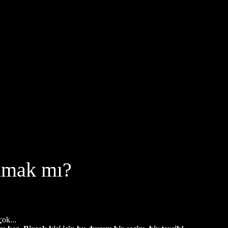
almak mı?
ok...