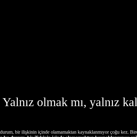
k: Yalnız olmak mı, yalnız k
 durum, bir ilişkinin içinde olamamaktan kaynaklanmıyor çoğu kez. Birç