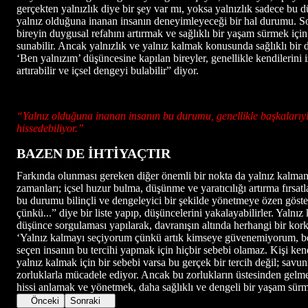
gerçekten yalnızlık diye bir şey var mı, yoksa yalnızlık sadece bu
yalnız olduğuna inanan insanın deneyimleyeceği bir hal durumu. Son
bireyin duygusal refahını artırmak ve sağlıklı bir yaşam sürmek içi
sunabilir. Ancak yalnızlık ve yalnız kalmak konusunda sağlıklı bir
‘Ben yalnızım’ düşüncesine kapılan bireyler, genellikle kendilerini
artırabilir ve içsel dengeyi bulabilir” diyor.
“Yalnız olduğuna inanan insanın bu durumu, genellikle başkalarıyla 
hissedebiliyor.”
BAZEN DE İHTİYAÇTIR
Farkında olunması gereken diğer önemli bir nokta da yalnız kalmanı
zamanları; içsel huzur bulma, düşünme ve yaratıcılığı artırma fırsatl
bu durumu bilinçli ve dengeleyici bir şekilde yönetmeye özen göster
çünkü...” diye bir liste yapıp, düşüncelerini yakalayabilirler. Yaln
düşünce sorgulaması yapılarak, davranışın altında herhangi bir kor
‘Yalnız kalmayı seçiyorum çünkü artık kimseye güvenemiyorum, beni
seçen insanın bu tercihi yapmak için hiçbir sebebi olamaz. Kişi ken
yalnız kalmak için bir sebebi varsa bu gerçek bir tercih değil; s
zorluklarla mücadele ediyor. Ancak bu zorlukların üstesinden gelm
hissi anlamak ve yönetmek, daha sağlıklı ve dengeli bir yaşam sürme
Önceki
Sonraki