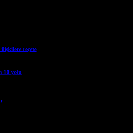
lişkilere reçete
n 10 yolu
ar