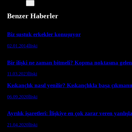
Benzer Haberler
Biz sustuk erkekler konuşuyor
02.01.2014
İlişki
Bir ilişki ne zaman bitmeli? Kopma noktasına gelen i
11.03.2023
İlişki
Kıskançlık nasıl yenilir? Kıskançlıkla başa çıkmanı
06.09.2020
İlişki
Ayrılık işaretleri: İlişkiye en çok zarar veren yanlışl
21.04.2020
İlişki