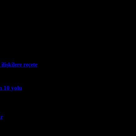
lişkilere reçete
n 10 yolu
ar