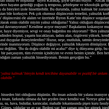
olmaktan mutlu ve hoşnuttur” diyen Karakaş, şöyle devam ediyor: “Ancak
rn hayatın getirdiği yoğun iş temposu, şehirleşme ve teknolojik gelişmel
 bu da bireyleri izole hissettirebilir. Bu durumda, yalnız kalmak bir zorunl
ktan bile korkuyor. Pek çok olumsuz düşüncenin temelini, yalnızlık kork
’ düşüncesini ele alalım ve üzerinde Byron Katie’nin düşünce sorgul
olarak emin olabilir miyim yalnız olduğuma? Yalnız olduğum düşüncesi
ıl davranıyorum? Kendime acıyor muyum? Başkalarını kıskanıyor muyum
yor, hayır diyemiyor, sevgi ve onay bağımlısı mı oluyorum? ‘Ben yalnı
nden hoşnut, yaşamı kucaklayan, tadını alan, özgüveni yüksek, kendi
nasıl duygular deneyimlerdim? Huzur, neşe, mutluluk, tatmin deneyim
erinde inanmıyorum. Düşünce değişiyor, yalnızlık hikayem dönüşüyor. 
ız değilim. ‘Bu da doğru olabilir mi acaba?’ diye iç dünyama girip, b
ir parçasıyım, tüm evrenin içindeyim ve evren benim içimde. Ben her 
ndığım zaman yalnızlık hissediyorum. Benim gerçeğim bu.”
yalnız kalmak’ bireyin kendi tercihine dayanabilir ve pozitif bir anlam
olabilir.”
ız hisseden biri olduğunu düşünün. Bu insan aslında bir yalana inanıyor 
san, farkında olmasa da her şeyden önce kendisi var. Nereye gitse kendi
, su, hava, bulutlar, karıncalar, mahalle lokantasında pişen kuru fasulye
Güneş, yıldızlar ve ay var. Bedeni var; her zaman onu her gitmek iste