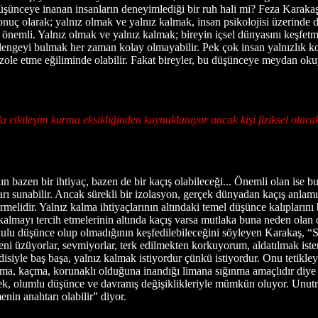
 düşünceye inanan insanların deneyimlediği bir ruh hali mi? Feza Karaka
uç olarak; yalnız olmak ve yalnız kalmak, insan psikolojisi üzerinde d
n önemli. Yalnız olmak ve yalnız kalmak; bireyin içsel dünyasını keşfet
 dengeyi bulmak her zaman kolay olmayabilir. Pek çok insan yalnızlık 
 izole etme eğiliminde olabilir. Fakat bireyler, bu düşünceye meydan oku
etkileşim kurma eksikliğinden kaynaklanıyor ancak kişi fiziksel olarak 
n bazen bir ihtiyaç, bazen de bir kaçış olabileceği... Önemli olan ise 
arı sunabilir. Ancak sürekli bir izolasyon, gerçek dünyadan kaçış anlamına
melidir. Yalnız kalma ihtiyaçlarının altındaki temel düşünce kalıpların
ız kalmayı tercih etmelerinin altında kaçış varsa mutlaka buna neden ola
kulu düşünce olup olmadığının keşfedilebileceğini söyleyen Karakaş, “S
 üzüyorlar, sevmiyorlar, terk edilmekten korkuyorum, aldatılmak istemi
disiyle baş başa, yalnız kalmak istiyordur çünkü istiyordur. Onu tetikl
avunma, kaçma, korunaklı olduğuna inandığı limana sığınma amaçlıdır di
ek, olumlu düşünce ve davranış değişiklikleriyle mümkün oluyor. Unutm
nin anahtarı olabilir” diyor.