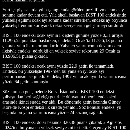
Yurt içi piyasalarda yıl başlangıcında görülen pozitif ivmelenme ay
sonuna kadar devam etti. Yıla alıcılı başlayan BIST 100 endeksinde
yükseliş eğilimi ocak ayı sonuna kadar sürerken, endeks ay boyunca
yükseliş trendini koruyarak rekor seviyelerini geliştirmeyi sürdürdü.
BIST 100 endeksi ocak ayının ilk işlem gününe yüzde 0,31 artışla
11.296,52 puandan başlarken, endeks 5 Ocak’ta 11.726,18 puana
çıkarak yılın ilk rekorunu kırdı. Yabancı yatırımcının devam eden
ilgisiyle endeks, gördüğü en yüksek seviye rekorunu 29 Ocak’ta
13.906,51 puana çıkardı.
BIST 100 endeksi ocak ayını yüzde 22,9 getiri ile tamamladı.
Endeks, bu yükselişle 1997’den bu yana en iyi ocak ayı
performansını sergiledi. Endeks, 1997 yılı ocak ayında yatırımcısına
yüzde 64 getiri sunmuştu.
Söz konusu gelişmelerle Borsa İstanbul'da BIST 100 endeksi
yılbaşından beri sağladığı getiri ile dünyanın önemli endeksleri
arasında ikinci sırada yer aldı. Bu dönemde getiri bazında Güney
Kore'de Kospi endeksi ilk sırada yer aldı. Söz konusu endeks, yıl
başında bu yana yatırımcısına yüzde 24 kazanç sağladı.
BIST 100 endeksi dolar bazında 320,38 puana çıkarak 2 Ağustos
2024’ten bu yana en yüksek seviyesini test etti. Geçen ay BIST 100