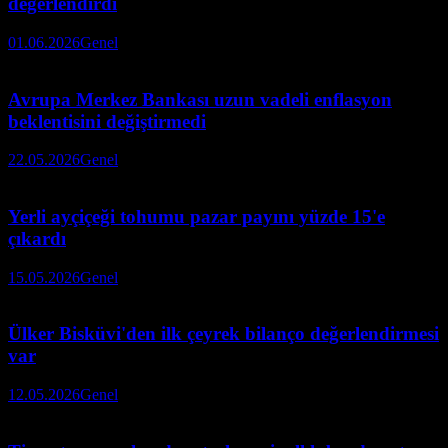
değerlendirdi
01.06.2026
Genel
Avrupa Merkez Bankası uzun vadeli enflasyon
beklentisini değiştirmedi
22.05.2026
Genel
Yerli ayçiçeği tohumu pazar payını yüzde 15'e
çıkardı
15.05.2026
Genel
Ülker Bisküvi'den ilk çeyrek bilanço değerlendirmesi
var
12.05.2026
Genel