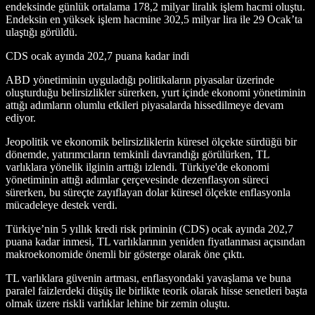
endeksinde günlük ortalama 178,2 milyar liralık işlem hacmi oluştu.
Endeksin en yüksek işlem hacmine 302,5 milyar lira ile 29 Ocak’ta
ulaştığı görüldü.
CDS ocak ayında 202,7 puana kadar indi
ABD yönetiminin uyguladığı politikaların piyasalar üzerinde
oluşturduğu belirsizlikler sürerken, yurt içinde ekonomi yönetiminin
attığı adımların olumlu etkileri piyasalarda hissedilmeye devam
ediyor.
Jeopolitik ve ekonomik belirsizliklerin küresel ölçekte sürdüğü bir
dönemde, yatırımcıların temkinli davrandığı görülürken, TL
varlıklara yönelik ilginin arttığı izlendi. Türkiye'de ekonomi
yönetiminin attığı adımlar çerçevesinde dezenflasyon süreci
sürerken, bu süreçte zayıflayan dolar küresel ölçekte enflasyonla
mücadeleye destek verdi.
Türkiye’nin 5 yıllık kredi risk priminin (CDS) ocak ayında 202,7
puana kadar inmesi, TL varlıklarının yeniden fiyatlanması açısından
makroekonomide önemli bir gösterge olarak öne çıktı.
TL varlıklara güvenin artması, enflasyondaki yavaşlama ve buna
paralel faizlerdeki düşüş ile birlikte teorik olarak hisse senetleri başta
olmak üzere riskli varlıklar lehine bir zemin oluştu.