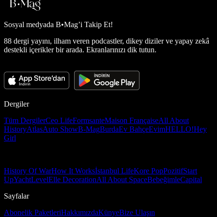
Sosyal medyada
B•Mag’i Takip Et!
88 dergi yayını, ilham veren podcastler, dikey diziler ve yapay zekâ
destekli içerikler bir arada. Ekranlarınızı dik tutun.
Dergiler
Tüm Dergiler
Ceo Life
Formsante
Maison Française
All About
History
Atlas
Auto Show
B-Mag
Burda
Ev Bahçe
Evim
HELLO!
Hey
Girl
History Of War
How It Works
İstanbul Life
Kore Pop
Pozitif
Start
Up
Yacht
Level
Elle Decoration
All About Space
Bebeğimle
Capital
Sayfalar
Abonelik Paketleri
Hakkımızda
Künye
Bize Ulaşın