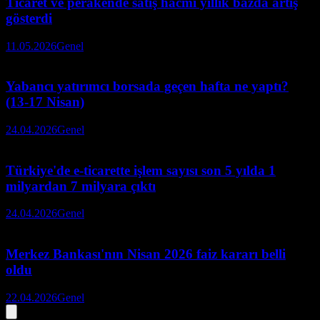
Ticaret ve perakende satış hacmi yıllık bazda artış
gösterdi
11.05.2026
Genel
Yabancı yatırımcı borsada geçen hafta ne yaptı?
(13-17 Nisan)
24.04.2026
Genel
Türkiye'de e-ticarette işlem sayısı son 5 yılda 1
milyardan 7 milyara çıktı
24.04.2026
Genel
Merkez Bankası'nın Nisan 2026 faiz kararı belli
oldu
22.04.2026
Genel