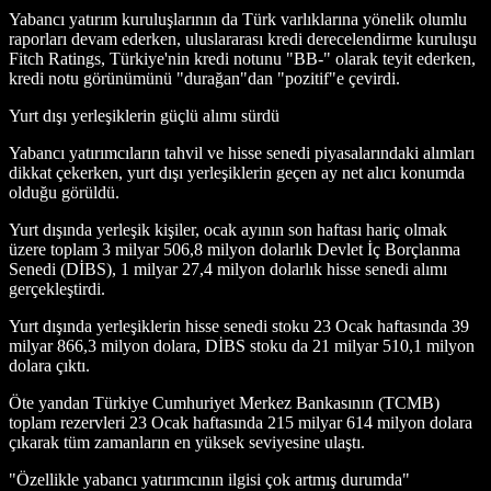
Yabancı yatırım kuruluşlarının da Türk varlıklarına yönelik olumlu
raporları devam ederken, uluslararası kredi derecelendirme kuruluşu
Fitch Ratings, Türkiye'nin kredi notunu "BB-" olarak teyit ederken,
kredi notu görünümünü "durağan"dan "pozitif"e çevirdi.
Yurt dışı yerleşiklerin güçlü alımı sürdü
Yabancı yatırımcıların tahvil ve hisse senedi piyasalarındaki alımları
dikkat çekerken, yurt dışı yerleşiklerin geçen ay net alıcı konumda
olduğu görüldü.
Yurt dışında yerleşik kişiler, ocak ayının son haftası hariç olmak
üzere toplam 3 milyar 506,8 milyon dolarlık Devlet İç Borçlanma
Senedi (DİBS), 1 milyar 27,4 milyon dolarlık hisse senedi alımı
gerçekleştirdi.
Yurt dışında yerleşiklerin hisse senedi stoku 23 Ocak haftasında 39
milyar 866,3 milyon dolara, DİBS stoku da 21 milyar 510,1 milyon
dolara çıktı.
Öte yandan Türkiye Cumhuriyet Merkez Bankasının (TCMB)
toplam rezervleri 23 Ocak haftasında 215 milyar 614 milyon dolara
çıkarak tüm zamanların en yüksek seviyesine ulaştı.
"Özellikle yabancı yatırımcının ilgisi çok artmış durumda"