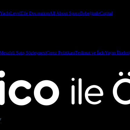
Yacht
Level
Elle Decoration
All About Space
Bebeğimle
Capital
Mesafeli Satış Sözleşmesi
Çerez Politikası
Teslimat ve İade
Yayın İlkeleri