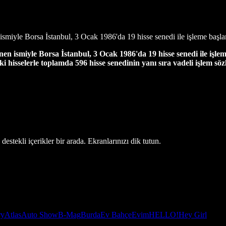
smiyle Borsa İstanbul, 3 Ocak 1986'da 19 hisse senedi ile işleme başla
n ismiyle Borsa İstanbul, 3 Ocak 1986'da 19 hisse senedi ile işle
 hisselerle toplamda 596 hisse senedinin yanı sıra vadeli işlem söz
estekli içerikler bir arada. Ekranlarınızı dik tutun.
ry
Atlas
Auto Show
B-Mag
Burda
Ev Bahçe
Evim
HELLO!
Hey Girl