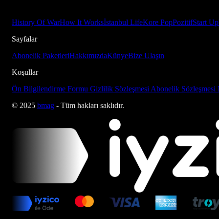
History Of War
How It Works
İstanbul Life
Kore Pop
Pozitif
Start Up
Sayfalar
Abonelik Paketleri
Hakkımızda
Künye
Bize Ulaşın
Koşullar
Ön Bilgilendirme Formu
Gizlilik Sözleşmesi
Abonelik Sözleşmesi
© 2025
bmag
- Tüm hakları saklıdır.