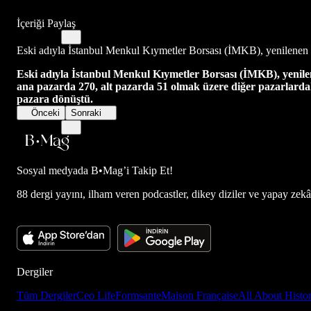
İçeriği Paylaş
Eski adıyla İstanbul Menkul Kıymetler Borsası (İMKB), yenilenen i
Eski adıyla İstanbul Menkul Kıymetler Borsası (İMKB), yenilene
ana pazarda 270, alt pazarda 51 olmak üzere diğer pazarlardaki
pazara dönüştü.
Önceki
Sonraki
Sosyal medyada
B•Mag’i Takip Et!
88 dergi yayını, ilham veren podcastler, dikey diziler ve yapay zekâ d
Dergiler
Tüm Dergiler
Ceo Life
Formsante
Maison Française
All About Histo