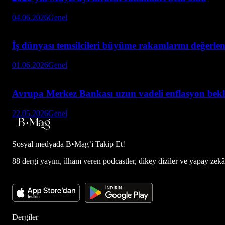
04.06.2026
Genel
İş dünyası temsilcileri büyüme rakamlarını değerlen
01.06.2026
Genel
Avrupa Merkez Bankası uzun vadeli enflasyon bekle
22.05.2026
Genel
Sosyal medyada
B•Mag’i Takip Et!
88 dergi yayını, ilham veren podcastler, dikey diziler ve yapay zekâ d
Dergiler