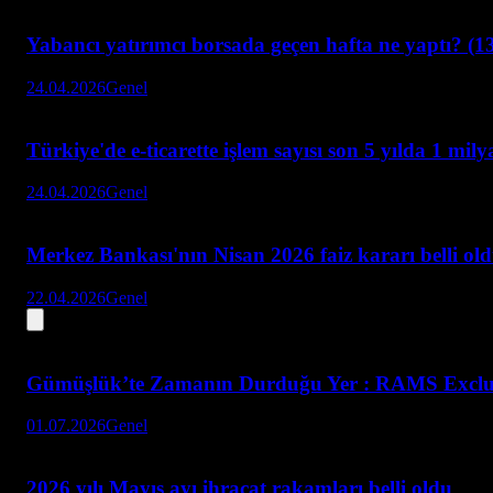
Yabancı yatırımcı borsada geçen hafta ne yaptı? (1
24.04.2026
Genel
Türkiye'de e-ticarette işlem sayısı son 5 yılda 1 mil
24.04.2026
Genel
Merkez Bankası'nın Nisan 2026 faiz kararı belli ol
22.04.2026
Genel
Gümüşlük’te Zamanın Durduğu Yer : RAMS Exclus
01.07.2026
Genel
2026 yılı Mayıs ayı ihracat rakamları belli oldu