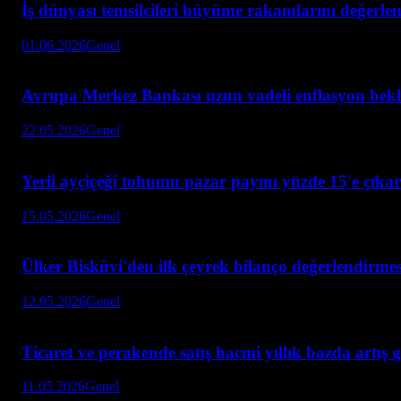
İş dünyası temsilcileri büyüme rakamlarını değerlen
01.06.2026
Genel
Avrupa Merkez Bankası uzun vadeli enflasyon bekle
22.05.2026
Genel
Yerli ayçiçeği tohumu pazar payını yüzde 15'e çıkar
15.05.2026
Genel
Ülker Bisküvi'den ilk çeyrek bilanço değerlendirmes
12.05.2026
Genel
Ticaret ve perakende satış hacmi yıllık bazda artış g
11.05.2026
Genel