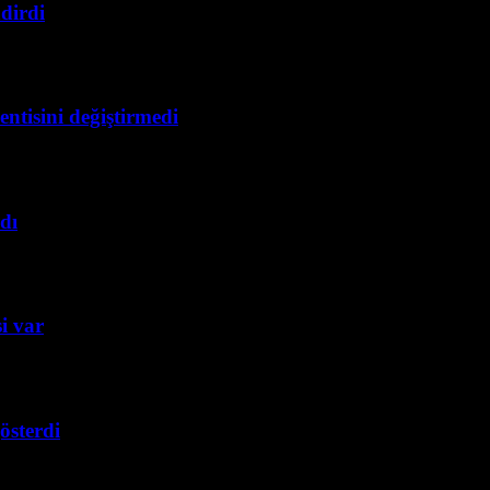
dirdi
ntisini değiştirmedi
dı
i var
österdi