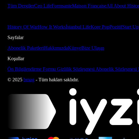
Tüm Dergiler
Ceo Life
Formsante
Maison Française
All About Histo
History Of War
How It Works
İstanbul Life
Kore Pop
Pozitif
Start Up
Sayfalar
Abonelik Paketleri
Hakkımızda
Künye
Bize Ulaşın
Koşullar
Ön Bilgilendirme Formu
Gizlilik Sözleşmesi
Abonelik Sözleşmesi
© 2025
bmag
- Tüm hakları saklıdır.