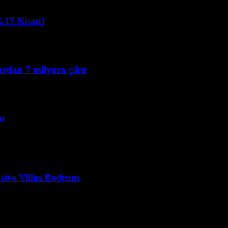
3-17 Nisan)
yardan 7 milyara çıktı
du
ive Villas Bodrum