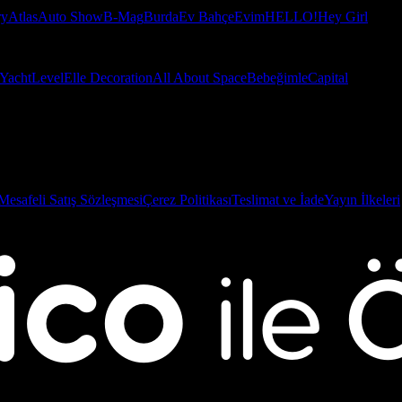
ry
Atlas
Auto Show
B-Mag
Burda
Ev Bahçe
Evim
HELLO!
Hey Girl
Yacht
Level
Elle Decoration
All About Space
Bebeğimle
Capital
Mesafeli Satış Sözleşmesi
Çerez Politikası
Teslimat ve İade
Yayın İlkeleri