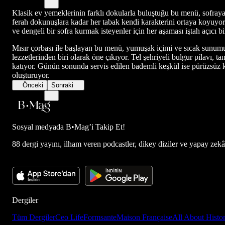
Klasik ev yemeklerinin farklı dokularla buluştuğu bu menü, sofraya 
ferah dokunuşlara kadar her tabak kendi karakterini ortaya koyuyor.
ve dengeli bir sofra kurmak isteyenler için her aşaması iştah açıcı 
Mısır çorbası ile başlayan bu menü, yumuşak içimi ve sıcak sunumu
lezzetlerinden biri olarak öne çıkıyor. Tel şehriyeli bulgur pilavı
katıyor. Günün sonunda servis edilen bademli keşkül ise pürüzsüz kı
oluşturuyor.
Önceki
Sonraki
Sosyal medyada
B•Mag’i Takip Et!
88 dergi yayını, ilham veren podcastler, dikey diziler ve yapay zekâ d
Dergiler
Tüm Dergiler
Ceo Life
Formsante
Maison Française
All About Histo