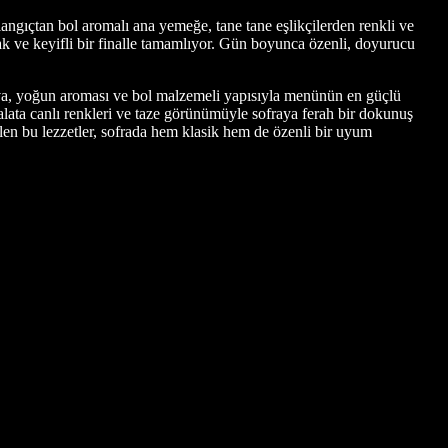
angıçtan bol aromalı ana yemeğe, tane tane eşlikçilerden renkli ve
ak ve keyifli bir finalle tamamlıyor. Gün boyunca özenli, doyurucu
tava, yoğun aroması ve bol malzemeli yapısıyla menünün en güçlü
alata canlı renkleri ve taze görünümüyle sofraya ferah bir dokunuş
len bu lezzetler, sofrada hem klasik hem de özenli bir uyum