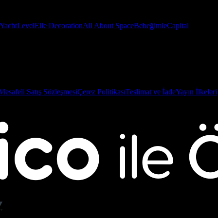
Yacht
Level
Elle Decoration
All About Space
Bebeğimle
Capital
Mesafeli Satış Sözleşmesi
Çerez Politikası
Teslimat ve İade
Yayın İlkeleri