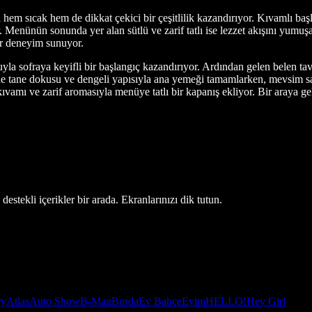
hem sıcak hem de dikkat çekici bir çeşitlilik kazandırıyor. Kıvamlı başl
 Menünün sonunda yer alan sütlü ve zarif tatlı ise lezzet akışını yumuş
bir deneyim sunuyor.
yla sofraya keyifli bir başlangıç kazandırıyor. Ardından gelen belen 
, tane tane dokusu ve dengeli yapısıyla ana yemeği tamamlarken, mevsim s
vamı ve zarif aromasıyla menüye tatlı bir kapanış ekliyor. Bir araya ge
estekli içerikler bir arada. Ekranlarınızı dik tutun.
ry
Atlas
Auto Show
B-Mag
Burda
Ev Bahçe
Evim
HELLO!
Hey Girl