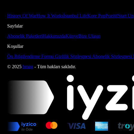
History Of War
How It Works
İstanbul Life
Kore Pop
Pozitif
Start Up
Sayfalar
Abonelik Paketleri
Hakkımızda
Künye
Bize Ulaşın
Koşullar
Ön Bilgilendirme Formu
Gizlilik Sözleşmesi
Abonelik Sözleşmesi
© 2025
bmag
- Tüm hakları saklıdır.