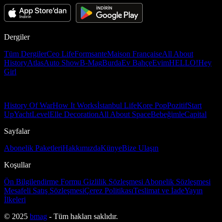
Dergiler
Tüm Dergiler
Ceo Life
Formsante
Maison Française
All About
History
Atlas
Auto Show
B-Mag
Burda
Ev Bahçe
Evim
HELLO!
Hey
Girl
History Of War
How It Works
İstanbul Life
Kore Pop
Pozitif
Start
Up
Yacht
Level
Elle Decoration
All About Space
Bebeğimle
Capital
Sayfalar
Abonelik Paketleri
Hakkımızda
Künye
Bize Ulaşın
Koşullar
Ön Bilgilendirme Formu
Gizlilik Sözleşmesi
Abonelik Sözleşmesi
Mesafeli Satış Sözleşmesi
Çerez Politikası
Teslimat ve İade
Yayın
İlkeleri
© 2025
bmag
- Tüm hakları saklıdır.