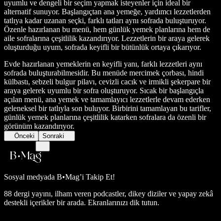
uyumlu ve dengeli bir seçim yapmak isteyenler için ideal bir
alternatif sunuyor. Başlangıçtan ana yemeğe, yardımcı lezzetlerden
tatlıya kadar uzanan seçki, farklı tatları aynı sofrada buluşturuyor.
Özenle hazırlanan bu menü, hem günlük yemek planlarına hem de
aile sofralarına çeşitlilik kazandırıyor. Lezzetlerin bir araya gelerek
oluşturduğu uyum, sofrada keyifli bir bütünlük ortaya çıkarıyor.
Evde hazırlanan yemeklerin en keyifli yanı, farklı lezzetleri aynı
sofrada buluşturabilmesidir. Bu menüde mercimek çorbası, hindi
külbastı, sebzeli bulgur pilavı, cevizli cacık ve irmikli şekerpare bir
araya gelerek uyumlu bir sofra oluşturuyor. Sıcak bir başlangıçla
açılan menü, ana yemek ve tamamlayıcı lezzetlerle devam ederken
geleneksel bir tatlıyla son buluyor. Birbirini tamamlayan bu tarifler,
günlük yemek planlarına çeşitlilik katarken sofralara da özenli bir
görünüm kazandırıyor.
Önceki
Sonraki
Sosyal medyada
B•Mag’i Takip Et!
88 dergi yayını, ilham veren podcastler, dikey diziler ve yapay zekâ
destekli içerikler bir arada. Ekranlarınızı dik tutun.