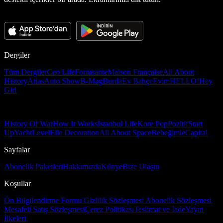
Dergiler
Tüm Dergiler
Ceo Life
Formsante
Maison Française
All About
History
Atlas
Auto Show
B-Mag
Burda
Ev Bahçe
Evim
HELLO!
Hey
Girl
History Of War
How It Works
İstanbul Life
Kore Pop
Pozitif
Start
Up
Yacht
Level
Elle Decoration
All About Space
Bebeğimle
Capital
Sayfalar
Abonelik Paketleri
Hakkımızda
Künye
Bize Ulaşın
Koşullar
Ön Bilgilendirme Formu
Gizlilik Sözleşmesi
Abonelik Sözleşmesi
Mesafeli Satış Sözleşmesi
Çerez Politikası
Teslimat ve İade
Yayın
İlkeleri