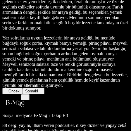
geleneksel ev yemekleri eşlik ederken, ferah dokunuşlar ve özenle
seçilmiş eşlikçiler sofrada uyumlu bir bütünlük oluşturuyor. Farklı
aromaların dengeli şekilde bir araya geldiği bu seçenekler, yemek
saatlerini daha keyifli hale getiriyor. Menünün sonunda yer alan
serin ve farklı aromalı tatlı ise günü hoş bir lezzetle tamamlayan özel
bir dokunuş sunuyor.
Yaz sofralarına uygun lezzetlerin bir araya geldiği bu menüde
buğdaylı soğuk çorba, kıymalı bamya yemeği, pirinç pilavı, meyveli
semizotu salatası ve tahinli dondurma yer alıyor. Serin bir başlangıç
sunan buğdaylı soğuk çorbanın ardından gelen kıymalı bamya
yemeği ve pirinç pilavı, menünün ana bölümünü oluşturuyor.
Meyveli semizotu salatası taze ve renkli görünümüyle sofraya
canlılık katarken, tahinli dondurma kendine özgü aromasıyla
menüyü farklı bir tatla tamamlıyor. Birbirini dengeleyen bu lezzetler,
günlük yemek planlarına hem çeşitlilik hem de keyif kazandıran
uyumlu bir alternatif oluşturuyor.
Önceki
Sonraki
Sosyal medyada
B•Mag’i Takip Et!
88 dergi yayını, ilham veren podcastler, dikey diziler ve yapay zekâ
destekli içerikler bir arada. Ekranlarınızı dik tutun.