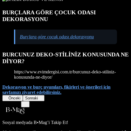
BURÇLARA GÖRE ÇOCUK ODASI
DEKORASYONU
Burçlara göre çocuk odası dekorasyonu
BURCUNUZ DEKO-STİLİNİZ KONUSUNDA NE
DİYOR?
https://www.evimdergisi.com.tr/burcunuz-deko-stiliniz-
konusunda-ne-diyor/
Dekorasyon ve burç uyumları, fikirleri ve önerileri için
sayfamızı ziyaret edebilirsiniz.
Önceki
Sonraki
Sosyal medyada
B•Mag’i Takip Et!