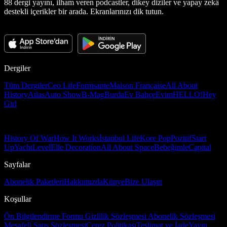
88 dergi yayını, ilham veren podcastler, dikey diziler ve yapay zekâ
destekli içerikler bir arada. Ekranlarınızı dik tutun.
Dergiler
Tüm Dergiler
Ceo Life
Formsante
Maison Française
All About
History
Atlas
Auto Show
B-Mag
Burda
Ev Bahçe
Evim
HELLO!
Hey
Girl
History Of War
How It Works
İstanbul Life
Kore Pop
Pozitif
Start
Up
Yacht
Level
Elle Decoration
All About Space
Bebeğimle
Capital
Sayfalar
Abonelik Paketleri
Hakkımızda
Künye
Bize Ulaşın
Koşullar
Ön Bilgilendirme Formu
Gizlilik Sözleşmesi
Abonelik Sözleşmesi
Mesafeli Satış Sözleşmesi
Çerez Politikası
Teslimat ve İade
Yayın