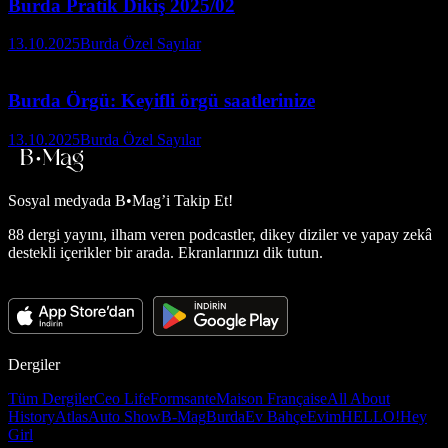
Burda Pratik Dikiş 2025/02
13.10.2025
Burda Özel Sayılar
Burda Örgü: Keyifli örgü saatlerinize
13.10.2025
Burda Özel Sayılar
Sosyal medyada
B•Mag’i Takip Et!
88 dergi yayını, ilham veren podcastler, dikey diziler ve yapay zekâ
destekli içerikler bir arada. Ekranlarınızı dik tutun.
Dergiler
Tüm Dergiler
Ceo Life
Formsante
Maison Française
All About
History
Atlas
Auto Show
B-Mag
Burda
Ev Bahçe
Evim
HELLO!
Hey
Girl