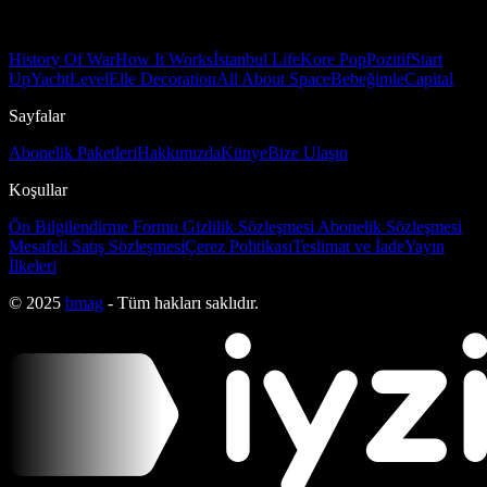
History Of War
How It Works
İstanbul Life
Kore Pop
Pozitif
Start
Up
Yacht
Level
Elle Decoration
All About Space
Bebeğimle
Capital
Sayfalar
Abonelik Paketleri
Hakkımızda
Künye
Bize Ulaşın
Koşullar
Ön Bilgilendirme Formu
Gizlilik Sözleşmesi
Abonelik Sözleşmesi
Mesafeli Satış Sözleşmesi
Çerez Politikası
Teslimat ve İade
Yayın
İlkeleri
© 2025
bmag
- Tüm hakları saklıdır.