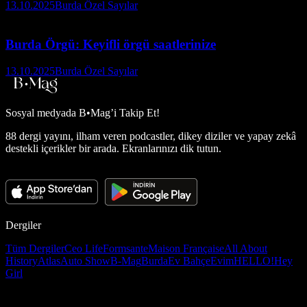
13.10.2025
Burda Özel Sayılar
Burda Örgü: Keyifli örgü saatlerinize
13.10.2025
Burda Özel Sayılar
Sosyal medyada
B•Mag’i Takip Et!
88 dergi yayını, ilham veren podcastler, dikey diziler ve yapay zekâ
destekli içerikler bir arada. Ekranlarınızı dik tutun.
Dergiler
Tüm Dergiler
Ceo Life
Formsante
Maison Française
All About
History
Atlas
Auto Show
B-Mag
Burda
Ev Bahçe
Evim
HELLO!
Hey
Girl