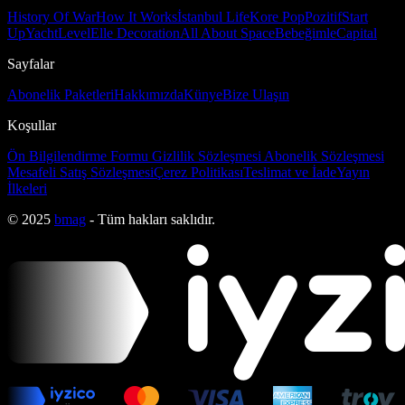
History Of War
How It Works
İstanbul Life
Kore Pop
Pozitif
Start
Up
Yacht
Level
Elle Decoration
All About Space
Bebeğimle
Capital
Sayfalar
Abonelik Paketleri
Hakkımızda
Künye
Bize Ulaşın
Koşullar
Ön Bilgilendirme Formu
Gizlilik Sözleşmesi
Abonelik Sözleşmesi
Mesafeli Satış Sözleşmesi
Çerez Politikası
Teslimat ve İade
Yayın
İlkeleri
© 2025
bmag
- Tüm hakları saklıdır.