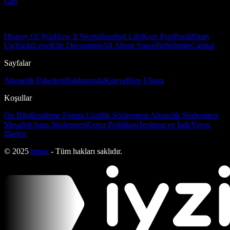
Girl
History Of War
How It Works
İstanbul Life
Kore Pop
Pozitif
Start
Up
Yacht
Level
Elle Decoration
All About Space
Bebeğimle
Capital
Sayfalar
Abonelik Paketleri
Hakkımızda
Künye
Bize Ulaşın
Koşullar
Ön Bilgilendirme Formu
Gizlilik Sözleşmesi
Abonelik Sözleşmesi
Mesafeli Satış Sözleşmesi
Çerez Politikası
Teslimat ve İade
Yayın
İlkeleri
© 2025
bmag
- Tüm hakları saklıdır.