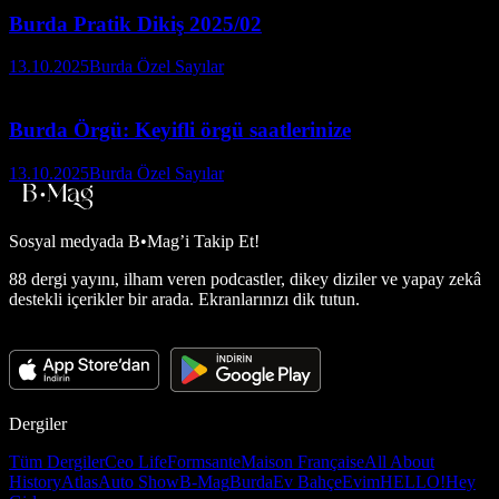
Burda Pratik Dikiş 2025/02
13.10.2025
Burda Özel Sayılar
Burda Örgü: Keyifli örgü saatlerinize
13.10.2025
Burda Özel Sayılar
Sosyal medyada
B•Mag’i Takip Et!
88 dergi yayını, ilham veren podcastler, dikey diziler ve yapay zekâ
destekli içerikler bir arada. Ekranlarınızı dik tutun.
Dergiler
Tüm Dergiler
Ceo Life
Formsante
Maison Française
All About
History
Atlas
Auto Show
B-Mag
Burda
Ev Bahçe
Evim
HELLO!
Hey