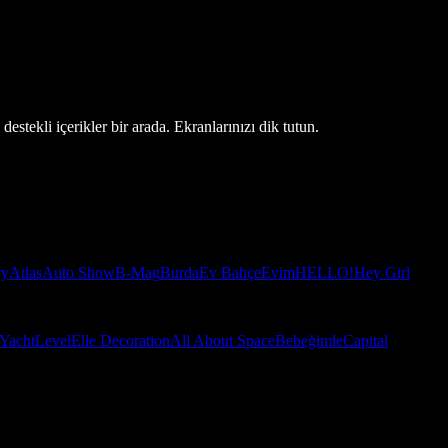
estekli içerikler bir arada. Ekranlarınızı dik tutun.
ry
Atlas
Auto Show
B-Mag
Burda
Ev Bahçe
Evim
HELLO!
Hey Girl
Yacht
Level
Elle Decoration
All About Space
Bebeğimle
Capital