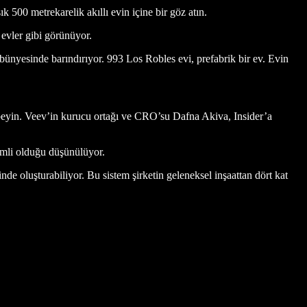
k 500 metrekarelik akıllı evin içine bir göz atın.
evler gibi görünüyor.
 bünyesinde barındırıyor. 993 Los Robles evi, prefabrik bir ev. Evin
i beyin. Veev’in kurucu ortağı ve CRO’su Dafna Akiva, Insider’a
.
rimli olduğu düşünülüyor.
inde oluşturabiliyor. Bu sistem şirketin geleneksel inşaattan dört kat