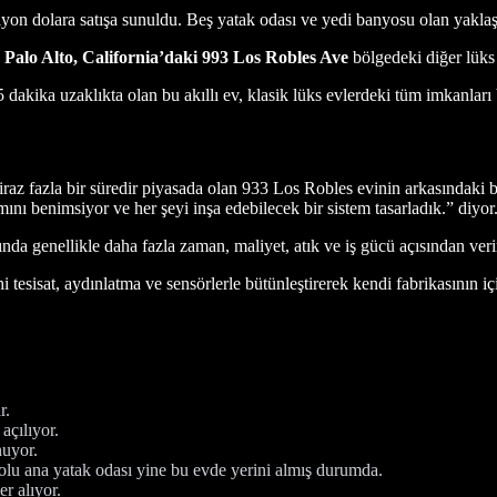
ilyon dolara satışa sunuldu. Beş yatak odası ve yedi banyosu olan yaklaşı
n
Palo Alto, California’daki 993 Los Robles Ave
bölgedeki diğer lüks 
 dakika uzaklıkta olan bu akıllı ev, klasik lüks evlerdeki tüm imkanları
 biraz fazla bir süredir piyasada olan 933 Los Robles evinin arkasındak
ını benimsiyor ve her şeyi inşa edebilecek bir sistem tasarladık.” diyor
ığında genellikle daha fazla zaman, maliyet, atık ve iş gücü açısından ve
hi tesisat, aydınlatma ve sensörlerle bütünleştirerek kendi fabrikasının iç
r.
açılıyor.
nuyor.
lu ana yatak odası yine bu evde yerini almış durumda.
er alıyor.