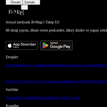
Önceki
Sonraki
Sosyal medyada
B•Mag’i Takip Et!
88 dergi yayını, ilham veren podcastler, dikey diziler ve yapay zekâ d
Dergiler
Tüm Dergiler
Ceo Life
Formsante
Maison Française
All About Histo
History Of War
How It Works
İstanbul Life
Kore Pop
Pozitif
Start Up
Sayfalar
Abonelik Paketleri
Hakkımızda
Künye
Bize Ulaşın
Koşullar