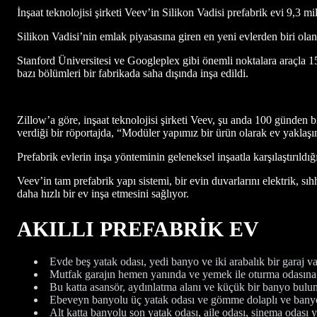
İnşaat teknolojisi şirketi Veev’in Silikon Vadisi prefabrik evi 9,3 m
Silikon Vadisi’nin emlak piyasasına giren en yeni evlerden biri ola
Stanford Üniversitesi ve Googleplex gibi önemli noktalara araçla 15
bazı bölümleri bir fabrikada saha dışında inşa edildi.
Zillow’a göre, inşaat teknolojisi şirketi Veev, şu anda 100 günden
verdiği bir röportajda, “Modüler yapımız bir ürün olarak ev yaklaşım
Prefabrik evlerin inşa yönteminin geleneksel inşaatla karşılaştırıld
Veev’in tam prefabrik yapı sistemi, bir evin duvarlarını elektrik, sıh
daha hızlı bir ev inşa etmesini sağlıyor.
AKILLI PREFABRİK EV
Evde beş yatak odası, yedi banyo ve iki arabalık bir garaj va
Mutfak garajın hemen yanında ve yemek ile oturma odasına 
Bu katta asansör, aydınlatma alanı ve küçük bir banyo bulu
Ebeveyn banyolu üç yatak odası ve gömme dolaplı ve banyo
Alt katta banyolu son yatak odası, aile odası, sinema odası y