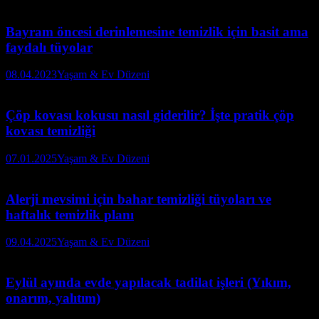
Bayram öncesi derinlemesine temizlik için basit ama
faydalı tüyolar
08.04.2023
Yaşam & Ev Düzeni
Çöp kovası kokusu nasıl giderilir? İşte pratik çöp
kovası temizliği
07.01.2025
Yaşam & Ev Düzeni
Alerji mevsimi için bahar temizliği tüyoları ve
haftalık temizlik planı
09.04.2025
Yaşam & Ev Düzeni
Eylül ayında evde yapılacak tadilat işleri (Yıkım,
onarım, yalıtım)