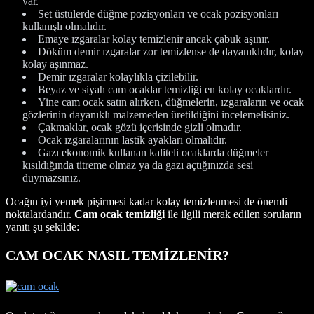
var.
Set üstülerde düğme pozisyonları ve ocak pozisyonları
kullanışlı olmalıdır.
Emaye ızgaralar kolay temizlenir ancak çabuk aşınır.
Döküm demir ızgaralar zor temizlense de dayanıklıdır, kolay
kolay aşınmaz.
Demir ızgaralar kolaylıkla çizilebilir.
Beyaz ve siyah cam ocaklar temizliği en kolay ocaklardır.
Yine cam ocak satın alırken, düğmelerin, ızgaraların ve ocak
gözlerinin dayanıklı malzemeden üretildiğini incelemelisiniz.
Çakmaklar, ocak gözü içerisinde gizli olmadır.
Ocak ızgaralarının lastik ayakları olmalıdır.
Gazı ekonomik kullanan kaliteli ocaklarda düğmeler
kısıldığında titreme olmaz ya da gazı açtığınızda sesi
duymazsınız.
Ocağın iyi yemek pişirmesi kadar kolay temizlenmesi de önemli
noktalardandır.
Cam ocak temizliği
ile ilgili merak edilen soruların
yanıtı şu şekilde:
CAM OCAK NASIL TEMİZLENİR?