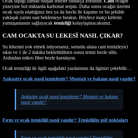
Ocak taştığı zaman oluşan lekeler oldukça zorludur.
Cam
ocağın
yüzeyine bol miktarda karbonat serpin. Daha sonra ocağın üzerini
sıcak suyla ıslattığınız bez ya da havlu ile kapatın ve bu şekilde
yaklaşık yarım saat beklemeye bırakın. Böylece inatçı kirlerin
yumuşamasını sağlayacak
temizliği
kolaylaştıracaksınız.
CAM OCAKTA SU LEKESİ NASIL ÇIKAR?
Su lekesini yok etmek istiyorsanız, sorunlu alana cam temizleyici
sıkın ve 1 ile 2 dakika bekletildikten sonra temiz bezle silin.
Ardından mikro fiber bezle kurulayın.
Ocak temizliği ile ilgili aşağıdaki yazılarımız da ilginizi çekebilir…
Ankastre ocak nasıl temizlenir? Montajı ve bakımı nasıl yapılır?
Ankastre ocak nasıl temizlenir? Montajı ve bakımı
nasıl yapılır?
Fırın ve ocak temizliği nasıl yapılır? Temizliğin püf noktaları
Fırın ve ocak temizliği nasıl yapılır? Temizliğin