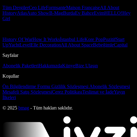
Tüm Dergiler
Ceo Life
Formsante
Maison Française
All About
History
Atlas
Auto Show
B-Mag
Burda
Ev Bahçe
Evim
HELLO!
Hey
Girl
History Of War
How It Works
İstanbul Life
Kore Pop
Pozitif
Start
Up
Yacht
Level
Elle Decoration
All About Space
Bebeğimle
Capital
Sayfalar
Abonelik Paketleri
Hakkımızda
Künye
Bize Ulaşın
Koşullar
Ön Bilgilendirme Formu
Gizlilik Sözleşmesi
Abonelik Sözleşmesi
Mesafeli Satış Sözleşmesi
Çerez Politikası
Teslimat ve İade
Yayın
İlkeleri
© 2025
bmag
- Tüm hakları saklıdır.