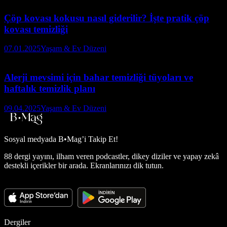
Çöp kovası kokusu nasıl giderilir? İşte pratik çöp
kovası temizliği
07.01.2025
Yaşam & Ev Düzeni
Alerji mevsimi için bahar temizliği tüyoları ve
haftalık temizlik planı
09.04.2025
Yaşam & Ev Düzeni
Sosyal medyada
B•Mag’i Takip Et!
88 dergi yayını, ilham veren podcastler, dikey diziler ve yapay zekâ
destekli içerikler bir arada. Ekranlarınızı dik tutun.
Dergiler