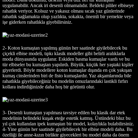
uygulanabilir. Ancak iri desenli olmamalıdır. Beldeki pililer elbiseye
rahatlık veriyor. Kolsuz ve yakasız olması sıcak yaz günlerinde
rahatlık sağlamakta olup yazlıkta, sokakta, önemli bir yemekte veya
işe giderken rahatlıkla giyebilirsiniz.
2- Koton kumaştan yapılmış günün her saatinde giyilebilecek bu
çiçekli elbise modeli, tıpkı klasik modeller gibi belirli aralıklarla
moda dünyasında uygulanır. Eskiden basma kumaşlar vardı ve bu
tür elbiseler bu kumaştan yapılırdı. Büyük, küçük her yaştaki kişiler
giyerlerdi. Böyle modellere koton kumaşlar dışında en çok yakışan
kumaş cinslerinden biri de fisto kumaşlardır. Yaz akşamlarında bile
rahatlıkla giyebileceğiniz bu modelin omuzlarındaki lastikli fırfırı
kollara indirdiğinizde daha hoş bir görüntü olur.
3- Desenli kumaştan yapılması tavsiye edilen bu klasik dar etek
modelinin belindeki kuşak eteğe estetik katmış. Üstündeki bluz bu
yıl çok kullanılan ipek kumaştan bir model, kolaylıkla bulabilirsiniz.
4- Yine günün her saatinde giyilebilecek bir elbise modeli daha. Bu
özelliği ile anne-kızın birlikte giyecekleri bu model daha da önem