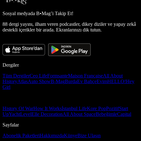
Sosyal medyada
B•Mag’i Takip Et!
88 dergi yayını, ilham veren podcastler, dikey diziler ve yapay zekâ
destekli içerikler bir arada. Ekranlarınızı dik tutun.
Dergiler
Tüm Dergiler
Ceo Life
Formsante
Maison Française
All About
History
Atlas
Auto Show
B-Mag
Burda
Ev Bahçe
Evim
HELLO!
Hey
Girl
History Of War
How It Works
İstanbul Life
Kore Pop
Pozitif
Start
Up
Yacht
Level
Elle Decoration
All About Space
Bebeğimle
Capital
Sayfalar
Abonelik Paketleri
Hakkımızda
Künye
Bize Ulaşın