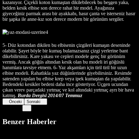
kazanıyor. Çiçekli koton kumaştan dikilebilecek bu beşgen yaka,
belden kesik elbise son derece rahat bir model. Ayağınıza
giyeceğiniz parmak arası bir ayakkabı, hasır çanta ve isterseniz hasır
bir şapka ile anne-kız son derece modern bir görünüm sergiler.
5- Düz kotondan dikilen bu elbisenin çizgileri kumaşın deseninde
olabilir. Şayet böyle bir kumaş bulamazsanız çizgi yerlerine bant
dikebilirsiniz. Kare yakası ve cepleri modele genç bir görünüm
vermiş. Ancak göğüs altından kesik olan bu modeli iri göğüslü
hanımlara tavsiye etmem. 6- Yaz akşamları için tiril tiril bir uzun
elbise modeli. Rahatlıkla yaz düğünlerinde giyebilirsiniz. Resimde
satenden yapılan bu elbise krep veya ipek kumaştan da yapılabilir.
Bedendeki kesikler bedeni daha ince gösteriyor. Üçgen ucundan
çıkan verev parçadaki yırtmaç ve kol altındaki yırtmaç ayrı bir hava
katmış.
Burda Dergisi 2014/07 Temmuz
Önceki
Sonraki
Benzer Haberler