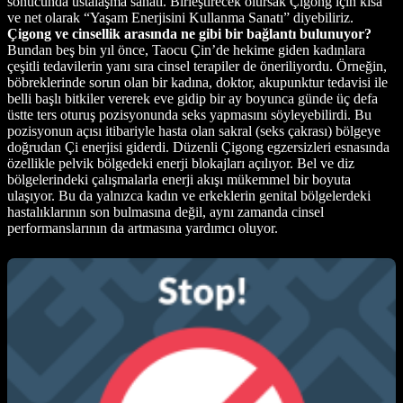
sonucunda ustalaşma sanatı. Birleştirecek olursak Çigong için kısa
ve net olarak “Yaşam Enerjisini Kullanma Sanatı” diyebiliriz.
Çigong ve cinsellik arasında ne gibi bir bağlantı bulunuyor?
Bundan beş bin yıl önce, Taocu Çin’de hekime giden kadınlara
çeşitli tedavilerin yanı sıra cinsel terapiler de öneriliyordu. Örneğin,
böbreklerinde sorun olan bir kadına, doktor, akupunktur tedavisi ile
belli başlı bitkiler vererek eve gidip bir ay boyunca günde üç defa
üstte ters oturuş pozisyonunda seks yapmasını söyleyebilirdi. Bu
pozisyonun açısı itibariyle hasta olan sakral (seks çakrası) bölgeye
doğrudan Çi enerjisi giderdi. Düzenli Çigong egzersizleri esnasında
özellikle pelvik bölgedeki enerji blokajları açılıyor. Bel ve diz
bölgelerindeki çalışmalarla enerji akışı mükemmel bir boyuta
ulaşıyor. Bu da yalnızca kadın ve erkeklerin genital bölgelerdeki
hastalıklarının son bulmasına değil, aynı zamanda cinsel
performanslarının da artmasına yardımcı oluyor.