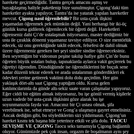
harekete geçirmediğidir. Tantra gerçek amacını aşmış ve
bayağılaşmış haliyle paketlenip bize sunulmuştur. Çigong’daki tüm
hareketler ayakta yapılıyor, Tantra’da ise yatarak yapılan hareketler
mevcut.
Çigong nasıl öğrenilebilir?
Bir usta-çırak ilişkisi
yaşamadan öğrenmek pek mümkün değil. Yani herhangi bir iki-üç
günlük kursa gidilerek öğrenilecek bir öğreti değil. Hareketleri
öğrenseniz dahi Çi’de ustalaşmak istiyorsanız, master dediğimiz bir
usta ile çıraklık dönemi yaşamanız tavsiye ediliyor. O size mentörlük
edecek, siz onu gerektiğinde taklit edecek, felsefesi de dahil olmak
üzere öğrenmeniz gereken her şeyi sindire sindire öğreneceksiniz.
Ben seyrettiğim bir videonun peşine takılıp hafiye gibi Çin’de bunu
öğreten büyük ustaları bulup, tapınaklarda aylarca vakit geçirerek bu
öğretiyi öğrendim. Döndüğümde ise öğrendiklerimi bir buçuk sene
kadar düzenli tekrar ederek ve arada ustalarımın gönderdikleri ek
ödevleri yerine getirerek vaktimi dolu dolu geçirdim. Her gün
yaklaşık dört-altı saat Çigong yaptığım oldu. Kursa gelen
katılımcılarımla da günde altı-sekiz saate varan çalışmalar yapıyoruz.
Eğer ciddi bir eğitim almak istiyorsanız, bu işe gönül vermiş kişilerle
uzun vadede bir usta-çırak ilişkisini göze alarak bu işe
soyunmanızda fayda var. Amacınız bir Çi ustası olmak, şifa
verebilmek ise, sebat etmeye ve Gong’a ulaşmaya gayret etmelisiniz.
Ancak dediğim gibi, bu söylediklerim sizi yıldırmasın. Çigong’un
hareket kısmı tek başına bile yeterince etkili ve şifa dolu.
TAOCU
SEVIŞME VE ÇIGONG
Taocu seks tamamıyla Çigong bağlantılı
oluyor. Günümüzde pek çok insan, orgazm ile boşalmanın aynı şey