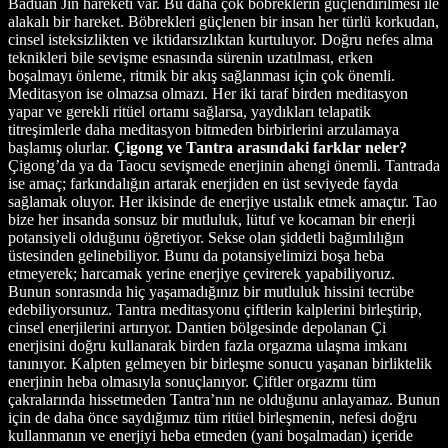
Baduan Jin hareketi var. Bu daha çok böbreklerin güçlendirilmesi ile
alakalı bir hareket. Böbrekleri güçlenen bir insan her türlü korkudan,
cinsel isteksizlikten ve iktidarsızlıktan kurtuluyor. Doğru nefes alma
teknikleri bile sevişme esnasında sürenin uzatılması, erken
boşalmayı önleme, ritmik bir akış sağlanması için çok önemli.
Meditasyon ise olmazsa olmazı. Her iki taraf birden meditasyon
yapar ve gerekli ritüel ortamı sağlarsa, yaydıkları telapatik
titreşimlerle daha meditasyon bitmeden birbirlerini arzulamaya
başlamış olurlar.
Çigong ve Tantra arasındaki farklar neler?
Çigong’da ya da Taocu sevişmede enerjinin ahengi önemli. Tantrada
ise amaç; farkındalığın artarak enerjiden en üst seviyede fayda
sağlamak oluyor. Her ikisinde de enerjiye ustalık etmek amaçtır. Tao
bize her insanda sonsuz bir mutluluk, lütuf ve kocaman bir enerji
potansiyeli olduğunu öğretiyor. Sekse olan şiddetli bağımlılığın
üstesinden gelinebiliyor. Bunu da potansiyelimizi boşa heba
etmeyerek; harcamak yerine enerjiye çevirerek yapabiliyoruz.
Bunun sonrasında hiç yaşamadığınız bir mutluluk hissini tecrübe
edebiliyorsunuz. Tantra meditasyonu çiftlerin kalplerini birleştirip,
cinsel enerjilerini artırıyor. Dantien bölgesinde depolanan Çi
enerjisini doğru kullanarak birden fazla orgazma ulaşma imkanı
tanınıyor. Kalpten gelmeyen bir birleşme sonucu yaşanan birliktelik
enerjinin heba olmasıyla sonuçlanıyor. Çiftler orgazmı tüm
çakralarında hissetmeden Tantra’nın ne olduğunu anlayamaz. Bunun
için de daha önce saydığımız tüm ritüel birleşmenin, nefesi doğru
kullanmanın ve enerjiyi heba etmeden (yani boşalmadan) içeride