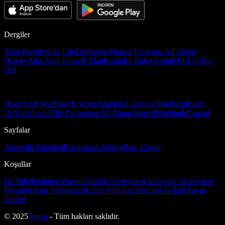
Dergiler
Tüm Dergiler
Ceo Life
Formsante
Maison Française
All About
History
Atlas
Auto Show
B-Mag
Burda
Ev Bahçe
Evim
HELLO!
Hey
Girl
History Of War
How It Works
İstanbul Life
Kore Pop
Pozitif
Start
Up
Yacht
Level
Elle Decoration
All About Space
Bebeğimle
Capital
Sayfalar
Abonelik Paketleri
Hakkımızda
Künye
Bize Ulaşın
Koşullar
Ön Bilgilendirme Formu
Gizlilik Sözleşmesi
Abonelik Sözleşmesi
Mesafeli Satış Sözleşmesi
Çerez Politikası
Teslimat ve İade
Yayın
İlkeleri
© 2025
bmag
- Tüm hakları saklıdır.