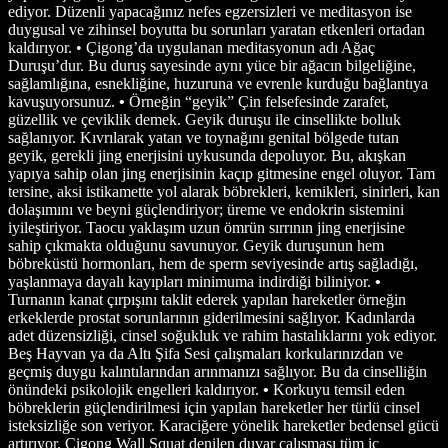
ediyor. Düzenli yapacağınız nefes egzersizleri ve meditasyon ise
duygusal ve zihinsel boyutta bu sorunları yaratan etkenleri ortadan
kaldırıyor. • Çigong’da uygulanan meditasyonun adı Ağaç
Duruşu’dur. Bu duruş sayesinde aynı yüce bir ağacın bilgeliğine,
sağlamlığına, esnekliğine, huzuruna ve evrenle kurduğu bağlantıya
kavuşuyorsunuz.
•
Örneğin “geyik” Çin felsefesinde zarafet,
güzellik ve çeviklik demek. Geyik duruşu ile cinsellikte bolluk
sağlanıyor. Kıvrılarak yatan ve toynağını genital bölgede tutan
geyik, gerekli jing enerjisini uykusunda depoluyor. Bu, akışkan
yapıya sahip olan jing enerjisinin kaçıp gitmesine engel oluyor. Tam
tersine, aksi istikamette yol alarak böbrekleri, kemikleri, sinirleri, kan
dolaşımını ve beyni güçlendiriyor; üreme ve endokrin sistemini
iyileştiriyor. Taocu yaklaşım uzun ömrün sırrının jing enerjisine
sahip çıkmakta olduğunu savunuyor. Geyik duruşunun hem
böbreküstü hormonları, hem de sperm seviyesinde artış sağladığı,
yaşlanmaya dayalı kayıpları minimuma indirdiği biliniyor.
•
Turnanın kanat çırpışını taklit ederek yapılan hareketler örneğin
erkeklerde prostat sorunlarının giderilmesini sağlıyor. Kadınlarda
adet düzensizliği, cinsel soğukluk ve rahim hastalıklarını yok ediyor.
Beş Hayvan ya da Altı Şifa Sesi çalışmaları korkularınızdan ve
geçmiş duygu kalıntılarından arınmanızı sağlıyor. Bu da cinselliğin
önündeki psikolojik engelleri kaldırıyor.
•
Korkuyu temsil eden
böbreklerin güçlendirilmesi için yapılan hareketler her türlü cinsel
isteksizliğe son veriyor. Karaciğere yönelik hareketler bedensel gücü
artırıyor. Çigong Wall Squat denilen duvar çalışması tüm iç