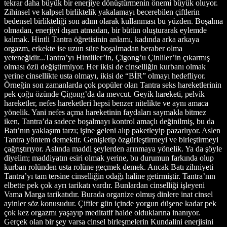
tekrar daha büyük bir enerjiye dönüştürmenin önemi büyük oluyor.
Zihinsel ve kalpsel birliktelik yakalamayı becerebilen çiftlerin
bedensel birlikteliği son adım olarak kullanması bu yüzden. Boşalma
olmadan, enerjiyi dışarı atmadan, bir bütün oluşturarak eylemde
kalmak. Hintli Tantra öğretisinin anlamı, kadında arka arkaya
orgazm, erkekte ise uzun süre boşalmadan beraber olma
yeteneğidir...Tantra’yı Hintliler’in, Çigong’u Çinliler’in çıkarmış
olması özü değiştirmiyor. Her ikisi de cinselliğin kurbanı olmak
yerine cinsellikte usta olmayı, ikisi de “BİR” olmayı hedefliyor.
Örneğin son zamanlarda çok popüler olan Tantra seks hareketlerinin
pek çoğu özünde Çigong’da da mevcut. Geyik hareketi, pelvik
hareketler, nefes hareketleri hepsi benzer nitelikte ve aynı amaca
yönelik. Yani nefes açma hareketinin faydaları saymakla bitmez
iken, Tantra’da sadece boşalmayı kontrol amaçlı değinilmiş, bu da
Batı’nın yaklaşım tarzı; işine geleni alıp paketleyip pazarlıyor. Aslen
Tantra yöntem demektir. Genişletip özgürleştirmeyi ve birleştirmeyi
çağrıştırıyor. Aslında maddi şeylerden arınmaya yönelik. Ya da şöyle
diyelim; maddiyatın esiri olmak yerine, bu durumun farkında olup
kurban rolünden usta rolüne geçmek demek. Ancak Batı zihniyeti
Tantra’yı tam tersine cinselliğin odağı haline getirmiştir. Tantra’nın
elbette pek çok ayrı tarikatı vardır. Bunlardan cinselliği işleyeni
Vama Marga tarikatıdır. Burada organize olmuş dinlere inat cinsel
ayinler söz konusudur. Çiftler gün içinde yorgun düşene kadar pek
çok kez orgazmı yaşayıp meditatif halde olduklarına inanıyor.
Gerçek olan bir şey varsa cinsel birleşmelerin Kundalini enerjisini