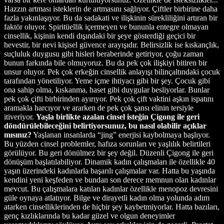
Hazzın artması isteklerin de artmasını sağlıyor. Çiftler birbirine daha
fazla yakınlaşıyor. Bu da sadakati ve ilişkinin sürekliliğini artıran bir
faktör oluyor. Spiritüellik içermeyen ve bununla entegre olmayan
cinsellik, kişinin kendi dışındaki bir şeye gösterdiği geçici bir
hevestir, bir nevi kişisel güvence arayışıdır. Belirsizlik ise kıskançlık,
suçluluk duygusu gibi hisleri beraberinde getiriyor, çoğu zaman
bunun farkında bile olmuyoruz. Bu da pek çok ilişkiyi bitiren bir
unsur oluyor. Pek çok erkeğin cinsellik anlayışı bilinçaltındaki çocuk
tarafından yönetiliyor. Yeme içme ihtiyacı gibi bir şey. Çocuk gibi
ona sahip olma, kıskanma, haset gibi duygular besliyorlar. Bunlar
pek çok çifti birbirinden ayırıyor. Pek çok çift vaktini aşkın ispatını
aramakla harcıyor ve ararken de pek çok şansı elinin tersiyle
itiveriyor.
Yaşla birlikte azalan cinsel isteğin Çigong ile geri
döndürülebileceğini belirtiyorsunuz, bu nasıl olabilir açıklar
mısınız?
Yaşlanan insanlarda “jing” enerjisi kaybolmaya başlıyor.
Bu yüzden cinsel problemler, hafıza sorunları ve yaşlılık belirtileri
görülüyor. Bu geri dönülmez bir şey değil. Düzenli Çigong ile geri
dönüşüm başlatılabiliyor. Dinamik kadın çalışmaları ile özellikle 40
yaşın üzerindeki kadınlarla başarılı çalışmalar var. Hatta bu yaşında
kendini yeni keşfeden ve bundan son derece memnun olan kadınlar
mevcut. Bu çalışmalara katılan kadınlar özellikle menopoz devresini
güle oynaya atlatıyor. Bilge ve dirayetli kadın olma yolunda adım
atarken cinselliklerinden de hiçbir şey kaybetmiyorlar. Hatta bazıları,
genç kızlıklarında bu kadar güzel ve olgun deneyimler