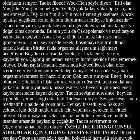
olduğunu sanıyor. Taoist filozof Wou-Hien şöyle diyor: “Eril olan
Yang’dır. Yang’ın en belirgin özelliği çok kolay yükselip çok çabuk
pes etmesidir. Dişi olan Yin’dir. Yin öyle hemen yükselmez. Ancak
uyanışa geçtikten sonra da onu durdurmak nerdeyse imkansızdır.”
Taocu deneyim yaşamak isteyen biri gerçekten rahatlamak, açık ve
doğal olmak zorunda. Bunun yolu da Çi depolamak ve meditasyon
yapmaktan geçiyor. Ancak bu şekilde kusursuz bir rezonansa
girilebiliyor. Taocu sevişmede erkek, boşalmayı kontrol altında
tutarak kadının birden fazla orgazma ulaşmasını sağlamayı
hedefliyor. Boşalma esnasında erkek çok fazla enerji ve güç
kaybediliyor. Çigong’un amacı enerjiyi hiçbir şekilde heba etmemek
oluyor. Dolayısıyla boşalma esnasında kaybedilecek olan efor,
içeride enerjiye dönüştürülerek depolanıyor. Bu esnada yaşanan
orgazmın tanımsız bir hazzı oluyor. Çok uzun sürüyor. Enerji heba
olmuyor. Erkeklerin ilişki sonrası yorgun düşmesi, uykuya dalması
(arkasını dönüp yatması), hissizleşmesi ve hevesini yitirmesi enerji
kaybetmesinden kaynaklanıyor. Taocu sevişme süresince, hayvani
içgüdüler yerine sevgi odaklı bir birleşme oluyor. Sevişme esnasında
meditatif bir halde oluyorsunuz. Her şey hissediliyor. Seks acı
çekmek için değil mutlu olmak için yapılması gereken bir ritüel
oluyor. Doğru yaşanan seks, sonsuz mutluluk demek ve mutluluk
insanlar arasında paylaşılıp çoğaltılır. Taocu sevişmenin ve
Çigong’un amacı da bu oluyor.
ÖZELLIKLE HANGI CINSEL
SORUNLAR IÇIN ÇIGONG TAVSIYE EDILIYOR?
Düzenli
yapılan Çigong egzersizleri genital bölgedeki her türlü sorunu yok