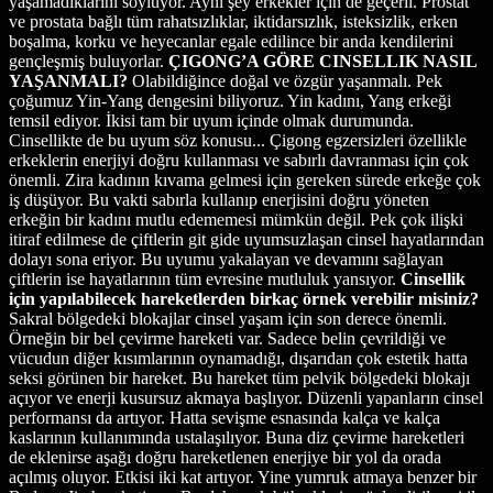
yaşamadıklarını söylüyor. Aynı şey erkekler için de geçerli. Prostat
ve prostata bağlı tüm rahatsızlıklar, iktidarsızlık, isteksizlik, erken
boşalma, korku ve heyecanlar egale edilince bir anda kendilerini
gençleşmiş buluyorlar.
ÇIGONG’A GÖRE CINSELLIK NASIL
YAŞANMALI?
Olabildiğince doğal ve özgür yaşanmalı. Pek
çoğumuz Yin-Yang dengesini biliyoruz. Yin kadını, Yang erkeği
temsil ediyor. İkisi tam bir uyum içinde olmak durumunda.
Cinsellikte de bu uyum söz konusu... Çigong egzersizleri özellikle
erkeklerin enerjiyi doğru kullanması ve sabırlı davranması için çok
önemli. Zira kadının kıvama gelmesi için gereken sürede erkeğe çok
iş düşüyor. Bu vakti sabırla kullanıp enerjisini doğru yöneten
erkeğin bir kadını mutlu edememesi mümkün değil. Pek çok ilişki
itiraf edilmese de çiftlerin git gide uyumsuzlaşan cinsel hayatlarından
dolayı sona eriyor. Bu uyumu yakalayan ve devamını sağlayan
çiftlerin ise hayatlarının tüm evresine mutluluk yansıyor.
Cinsellik
için yapılabilecek hareketlerden birkaç örnek verebilir misiniz?
Sakral bölgedeki blokajlar cinsel yaşam için son derece önemli.
Örneğin bir bel çevirme hareketi var. Sadece belin çevrildiği ve
vücudun diğer kısımlarının oynamadığı, dışarıdan çok estetik hatta
seksi görünen bir hareket. Bu hareket tüm pelvik bölgedeki blokajı
açıyor ve enerji kusursuz akmaya başlıyor. Düzenli yapanların cinsel
performansı da artıyor. Hatta sevişme esnasında kalça ve kalça
kaslarının kullanımında ustalaşılıyor. Buna diz çevirme hareketleri
de eklenirse aşağı doğru hareketlenen enerjiye bir yol da orada
açılmış oluyor. Etkisi iki kat artıyor. Yine yumruk atmaya benzer bir