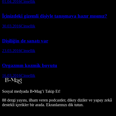
01.04.2016
Cinsellik
İçinizdeki gizemli dişiyle tanışmaya hazır mısınız?
30.03.2016
Cinsellik
Dişiliğin de sanatı var
23.03.2016
Cinsellik
Orgazmın kozmik boyutu
16.03.2016
Cinsellik
Sosyal medyada
B•Mag’i Takip Et!
88 dergi yayını, ilham veren podcastler, dikey diziler ve yapay zekâ
destekli içerikler bir arada. Ekranlarınızı dik tutun.