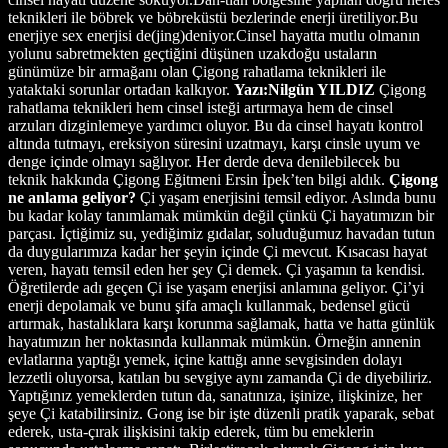
teknikleri ile böbrek ve böbreküstü bezlerinde enerji üretiliyor.Bu
enerjiye sex enerjisi de(jing)deniyor.Cinsel hayatta mutlu olmanın
yolunu sabretmekten geçtiğini düşünen uzakdoğu ustaların
günümüze bir armağanı olan Çigong rahatlama teknikleri ile
yataktaki sorunlar ortadan kalkıyor.
Yazı:Nilgün YILDIZ
Çigong
rahatlama teknikleri hem cinsel isteği artırmaya hem de cinsel
arzuları dizginlemeye yardımcı oluyor. Bu da cinsel hayatı kontrol
altında tutmayı, ereksiyon süresini uzatmayı, karşı cinsle uyum ve
denge içinde olmayı sağlıyor. Her derde deva denilebilecek bu
teknik hakkında Çigong Eğitmeni Ersin İpek’ten bilgi aldık.
Çigong
ne anlama geliyor?
Çi yaşam enerjisini temsil ediyor. Aslında bunu
bu kadar kolay tanımlamak mümkün değil çünkü Çi hayatımızın bir
parçası. İçtiğimiz su, yediğimiz gıdalar, soluduğumuz havadan tutun
da duygularımıza kadar her şeyin içinde Çi mevcut. Kısacası hayat
veren, hayatı temsil eden her şey Çi demek. Çi yaşamın ta kendisi.
Öğretilerde adı geçen Çi ise yaşam enerjisi anlamına geliyor. Çi’yi
enerji depolamak ve bunu şifa amaçlı kullanmak, bedensel gücü
artırmak, hastalıklara karşı korunma sağlamak, hatta ve hatta günlük
hayatımızın her noktasında kullanmak mümkün. Örneğin annenin
evlatlarına yaptığı yemek, içine kattığı anne sevgisinden dolayı
lezzetli oluyorsa, katılan bu sevgiye aynı zamanda Çi de diyebiliriz.
Yaptığınız yemeklerden tutun da, sanatınıza, işinize, ilişkinize, her
şeye Çi katabilirsiniz. Gong ise bir işte düzenli pratik yaparak, sebat
ederek, usta-çırak ilişkisini takip ederek, tüm bu emeklerin