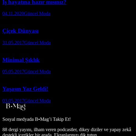
İş hayatına hazır mısınız?
04.11.2020
Güncel Moda
Çiçek Dünyası
31.05.2017
Güncel Moda
Minimal Şıklık
05.05.2017
Güncel Moda
Yaşasın Yaz Geldi!
03.05.2017
Güncel Moda
Sosyal medyada
B•Mag’i Takip Et!
88 dergi yayını, ilham veren podcastler, dikey diziler ve yapay zekâ
destekli içerikler bir arada. Ekranlarınızı dik tutun.