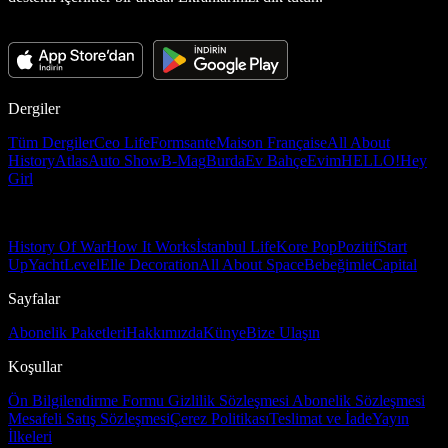
Dergiler
Tüm Dergiler
Ceo Life
Formsante
Maison Française
All About
History
Atlas
Auto Show
B-Mag
Burda
Ev Bahçe
Evim
HELLO!
Hey
Girl
History Of War
How It Works
İstanbul Life
Kore Pop
Pozitif
Start
Up
Yacht
Level
Elle Decoration
All About Space
Bebeğimle
Capital
Sayfalar
Abonelik Paketleri
Hakkımızda
Künye
Bize Ulaşın
Koşullar
Ön Bilgilendirme Formu
Gizlilik Sözleşmesi
Abonelik Sözleşmesi
Mesafeli Satış Sözleşmesi
Çerez Politikası
Teslimat ve İade
Yayın
İlkeleri