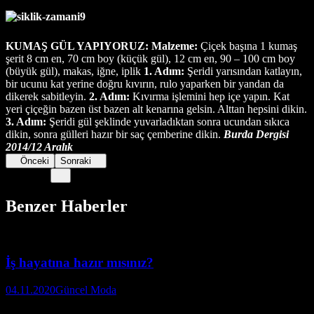
KUMAŞ GÜL YAPIYORUZ:
Malzeme:
Çiçek başına 1 kumaş
şerit 8 cm en, 70 cm boy (küçük gül), 12 cm en, 90 – 100 cm boy
(büyük gül), makas, iğne, iplik
1. Adım:
Şeridi yarısından katlayın,
bir ucunu kat yerine doğru kıvırın, rulo yaparken bir yandan da
dikerek sabitleyin.
2. Adım:
Kıvırma işlemini hep içe yapın. Kat
yeri çiçeğin bazen üst bazen alt kenarına gelsin. Alttan hepsini dikin.
3. Adım:
Şeridi gül şeklinde yuvarladıktan sonra ucundan sıkıca
dikin, sonra gülleri hazır bir saç çemberine dikin.
Burda Dergisi
2014/12 Aralık
Önceki
Sonraki
Benzer Haberler
İş hayatına hazır mısınız?
04.11.2020
Güncel Moda