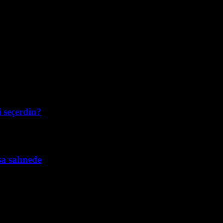
i seçerdin?
sa sahnede