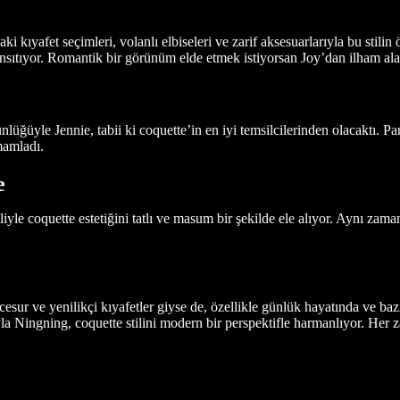
kıyafet seçimleri, volanlı elbiseleri ve zarif aksesuarlarıyla bu stilin ön
ansıtıyor. Romantik bir görünüm elde etmek istiyorsan Joy’dan ilham alab
ünlüğüyle Jennie, tabii ki coquette’in en iyi temsilcilerinden olacaktı. P
amamladı.
e
iyle coquette estetiğini tatlı ve masum bir şekilde ele alıyor. Aynı zama
 ve yenilikçi kıyafetler giyse de, özellikle günlük hayatında ve bazı s
rıyla Ningning, coquette stilini modern bir perspektifle harmanlıyor. Her z