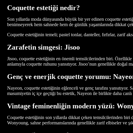
Coquette estetiği nedir?
Son yıllarda moda dünyasında büyük bir yer edinen coquette estetiği,
benimseyerek hem sahnede hem de günlük yaşamlarında dikkat çeki
Coquette estetiğinin temeli; pastel tonlar, danteller, fırfırlar, zar
Zarafetin simgesi: Jisoo
Jisoo, coquette estetiğinin en önemli temsilcilerinden biri. Özellikle
anlamıyla coquette ruhunu yansıtıyor. Jisoo’nun genellikle doğal ma
Genç ve enerjik coquette yorumu: Nayeo
Nayeon, coquette estetiğinin eğlenceli ve genç tarafını yansıtıyor. Sah
masumiyetin iç içe geçtiği bu estetik, Nayeon ile birlikte daha canlı
Vintage feminenliğin modern yüzü: Won
Coquette estetiğinin son yıllarda dikkat çeken temsilcilerinden bir
Wonyoung, sahne performanslarında genellikle zarif elbiseler ve şık 