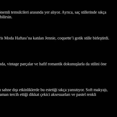
emli temsilcileri arasında yer alıyor. Ayrıca, saç stillerinde sıkça
ilirsin.
aris Moda Haftası’na katılan Jennie, coquette’i gotik stille birleştirdi.
nda, vintage parçalar ve hafif romantik dokunuşlarla da stilini öne
ahne dışı etkinliklerde bu estetiği sıkça yansıtıyor. Soft makyajı,
aman tercih ettiği dikkat çekici aksesuarları ve pastel renkli