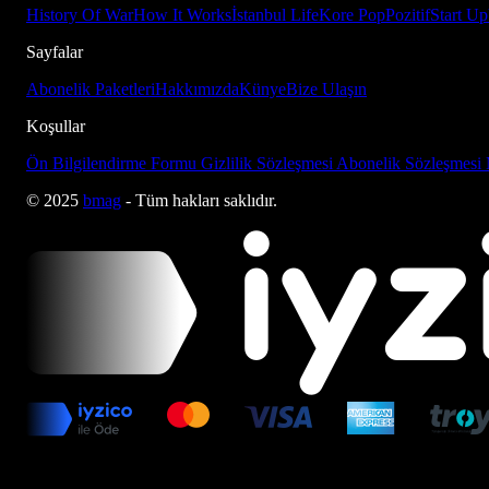
History Of War
How It Works
İstanbul Life
Kore Pop
Pozitif
Start Up
Sayfalar
Abonelik Paketleri
Hakkımızda
Künye
Bize Ulaşın
Koşullar
Ön Bilgilendirme Formu
Gizlilik Sözleşmesi
Abonelik Sözleşmesi
© 2025
bmag
- Tüm hakları saklıdır.