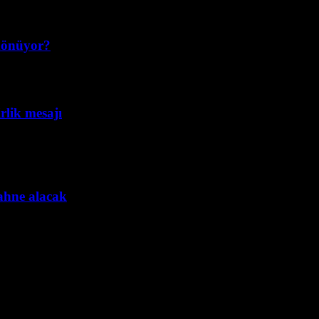
 dönüyor?
lik mesajı
sahne alacak