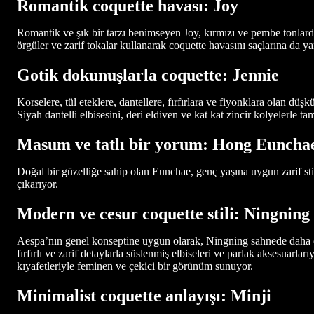
Romantik coquette havası: Joy
Romantik ve şık bir tarzı benimseyen Joy, kırmızı ve pembe tonlardaki 
örgüler ve zarif tokalar kullanarak coquette havasını saçlarına da y
Gotik dokunuşlarla coquette: Jennie
Korselere, tül eteklere, dantellere, fırfırlara ve fiyonklara olan düşk
Siyah dantelli elbisesini, deri eldiven ve kat kat zincir kolyelerle t
Masum ve tatlı bir yorum: Hong Euncha
Doğal bir güzelliğe sahip olan Eunchae, genç yaşına uygun zarif stil
çıkarıyor.
Modern ve cesur coquette stili: Ningning
Aespa’nın genel konseptine uygun olarak, Ningning sahnede daha cesur
fırfırlı ve zarif detaylarla süslenmiş elbiseleri ve parlak aksesuarla
kıyafetleriyle feminen ve çekici bir görünüm sunuyor.
Minimalist coquette anlayışı: Minji