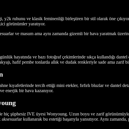
 y2k ruhunu ve klasik feminenliği birleştiren bir stil olarak öne çıkıyor
ci görünümler yaratıyor.
if aksesuarlar ve masum ama aynı zamanda gizemli bir hava yaratmak üzerin
 günlük hayatında ve bazı fotoğraf çekimlerinde sıkça kullandığı dantel d
kyajı, hafif pembe tonlarda allık ve dudak renkleriyle sade ama zarif bi
n
ne kıyafetlerinde tercih ettiği mini etekler, fırfırlı bluzlar ve dantel de
 ve enerjik bir hava kazanıyor.
young
i de hiç şüphesiz IVE üyesi Wonyoung. Uzun boyu ve zarif görünümüyl
aksesuarlar kullanarak bu estetiği başarıyla yansıtıyor. Aynı zamanda, 