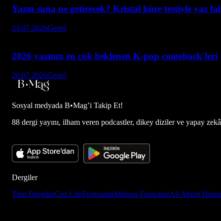
Yazın sana ne getirecek? Kristal küre testiyle yaz falı
23.07.2026
Genel
2026 yazının en çok beklenen K-pop comeback'leri
20.07.2026
Genel
Sosyal medyada
B•Mag’i Takip Et!
88 dergi yayını, ilham veren podcastler, dikey diziler ve yapay zekâ d
Dergiler
Tüm Dergiler
Ceo Life
Formsante
Maison Française
All About Histo