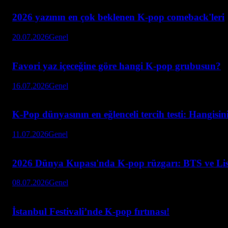
2026 yazının en çok beklenen K-pop comeback'leri
20.07.2026
Genel
Favori yaz içeceğine göre hangi K-pop grubusun?
16.07.2026
Genel
K-Pop dünyasının en eğlenceli tercih testi: Hangisin
11.07.2026
Genel
2026 Dünya Kupası'nda K-pop rüzgarı: BTS ve Li
08.07.2026
Genel
İstanbul Festivali’nde K-pop fırtınası!