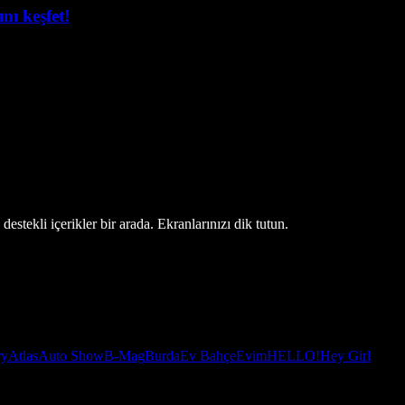
nı keşfet!
estekli içerikler bir arada. Ekranlarınızı dik tutun.
ry
Atlas
Auto Show
B-Mag
Burda
Ev Bahçe
Evim
HELLO!
Hey Girl