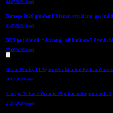
04.07.2026
Genel
Katseye 2026 gündemi: Manon ayrıldı mı, geri mi
01.07.2026
Genel
BTS geri döndü: “Arirang” albümünde 7 üyenin bir
27.06.2026
Genel
Kwon Eunbi, 14 Ağustos'ta İstanbul Festivali'nde 
30.07.2026
Genel
Enerjin % kaç? Yazın K-Pop fanı olduğunu test et!
27.07.2026
Genel