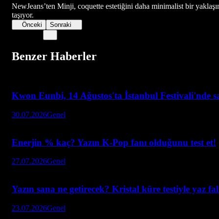
NewJeans’ten Minji, coquette estetiğini daha minimalist bir yaklaşım
taşıyor.
Önceki
Sonraki
Benzer Haberler
Kwon Eunbi, 14 Ağustos'ta İstanbul Festivali'nde 
30.07.2026
Genel
Enerjin % kaç? Yazın K-Pop fanı olduğunu test et!
27.07.2026
Genel
Yazın sana ne getirecek? Kristal küre testiyle yaz falı
23.07.2026
Genel