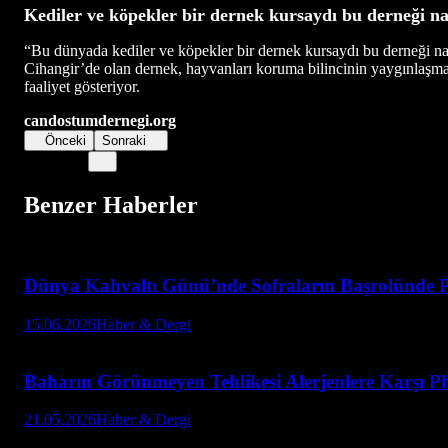
Kediler ve köpekler bir dernek kursaydı bu derneği na
“Bu dünyada kediler ve köpekler bir dernek kursaydı bu derneği na
Cihangir’de olan dernek, hayvanları koruma bilincinin yaygınlaşma
faaliyet gösteriyor.
candostumdernegi.org
Önceki
Sonraki
Benzer Haberler
Dünya Kahvaltı Günü’nde Sofraların Başrolünde P
15.06.2026
Haber & Dergi
Baharın Görünmeyen Tehlikesi Alerjenlere Karşı Ph
21.05.2026
Haber & Dergi