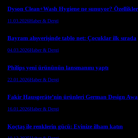
Dyson Clean+Wash Hygiene ne sunuyor? Özellikleri
11.03.2026
Haber & Dergi
Bayram alışverişinde tablo net: Çocuklar ilk sırada
04.03.2026
Haber & Dergi
Philips yeni ürününün lansmanını yaptı
22.01.2026
Haber & Dergi
Fakir Hausgeräte’nin ürünleri German Design Awar
16.01.2026
Haber & Dergi
Koçtaş ile renklerin gücü: Evinize ilham katın