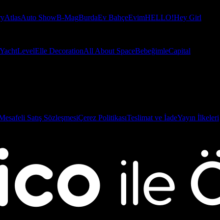
ry
Atlas
Auto Show
B-Mag
Burda
Ev Bahçe
Evim
HELLO!
Hey Girl
Yacht
Level
Elle Decoration
All About Space
Bebeğimle
Capital
Mesafeli Satış Sözleşmesi
Çerez Politikası
Teslimat ve İade
Yayın İlkeleri