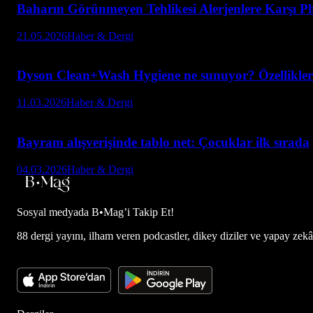
Baharın Görünmeyen Tehlikesi Alerjenlere Karşı Ph
21.05.2026
Haber & Dergi
Dyson Clean+Wash Hygiene ne sunuyor? Özellikleri
11.03.2026
Haber & Dergi
Bayram alışverişinde tablo net: Çocuklar ilk sırada
04.03.2026
Haber & Dergi
Sosyal medyada
B•Mag’i Takip Et!
88 dergi yayını, ilham veren podcastler, dikey diziler ve yapay zekâ d