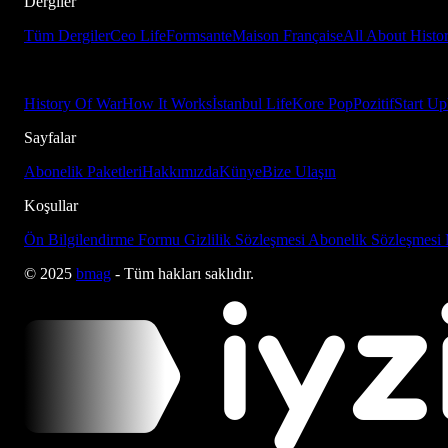
Dergiler
Tüm Dergiler
Ceo Life
Formsante
Maison Française
All About Histo
History Of War
How It Works
İstanbul Life
Kore Pop
Pozitif
Start Up
Sayfalar
Abonelik Paketleri
Hakkımızda
Künye
Bize Ulaşın
Koşullar
Ön Bilgilendirme Formu
Gizlilik Sözleşmesi
Abonelik Sözleşmesi
© 2025
bmag
- Tüm hakları saklıdır.