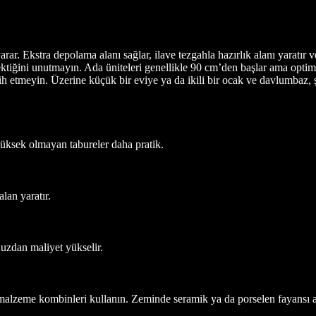
arar. Ekstra depolama alanı sağlar, ilave tezgahla hazırlık alanı yara
tiğini unutmayın. Ada üniteleri genellikle 90 cm’den başlar ama optimu
 etmeyin. Üzerine küçük bir eviye ya da ikili bir ocak ve davlumbaz, şar
üksek olmayan tabureler daha pratik.
lan yaratır.
nuzdan maliyet yükselir.
ı malzeme kombinleri kullanın. Zeminde seramik ya da porselen fayansı a