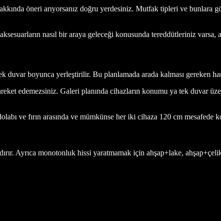
kkında öneri arıyorsanız doğru yerdesiniz. Mutfak tipleri ve bunlara g
ksesuarların nasıl bir araya geleceği konusunda tereddütleriniz varsa, a
 tek duvar boyunca yerleştirilir. Bu planlamada arada kalması gereken h
reket edemezsiniz. Galeri planında cihazların konumu ya tek duvar üzer
dolabı ve fırın arasında ve mümkünse her iki cihaza 120 cm mesafede 
ldırır. Ayrıca monotonluk hissi yaratmamak için ahşap+lake, ahşap+çeli