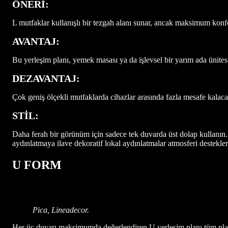
ÖNERİ:
L mutfaklar kullanışlı bir tezgah alanı sunar, ancak maksimum konf
AVANTAJ:
Bu yerleşim planı, yemek masası ya da işlevsel bir yarım ada ünitesi
DEZAVANTAJ:
Çok geniş ölçekli mutfaklarda cihazlar arasında fazla mesafe kalaca
STİL:
Daha ferah bir görünüm için sadece tek duvarda üst dolap kullanın.
aydınlatmaya ilave dekoratif lokal aydınlatmalar atmosferi destekler
U FORM
Pica, Lineadecor.
Her üç duvarı maksimumda değerlendiren U yerleşim planı tüm plan