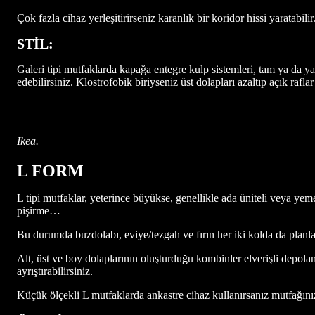
Çok fazla cihaz yerleşitirirseniz karanlık bir koridor hissi yaratabilir
STİL:
Galeri tipi mutfaklarda kapağa entegre kulp sistemleri, tam ya da ya
edebilirsiniz. Klostrofobik biriyseniz üst dolapları azaltıp açık raflar
Ikea.
L FORM
L tipi mutfaklar, yeterince büyükse, genellikle ada üniteli veya ye
pişirme…
Bu durumda buzdolabı, eviye/tezgah ve fırın her iki kolda da planl
Alt, üst ve boy dolaplarının oluşturduğu kombinler elverişli depolam
ayrıştırabilirsiniz.
Küçük ölçekli L mutfaklarda ankastre cihaz kullanırsanız mutfağını