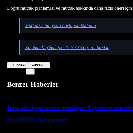
Doğru mutfak planlaması ve mutfak hakkında daha fazla öneri için
Mutfak ve banyoda havlupan kullanın
Küçüklü büyüklü fikirlerle sıra dışı mutfaklar
Önceki
Sonraki
Benzer Haberler
Duşa okaliptus neden asmalıyız? Faydaları nelerdi
15.03.2025
Oda Dekorasyonları