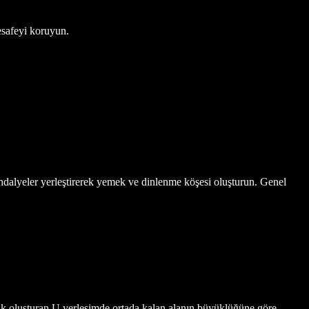
esafeyi koruyun.
ndalyeler yerleştirerek yemek ve dinlenme köşesi oluşturun. Genel
ak oluşturan U yerleşimde ortada kalan alanın büyüklüğüne göre