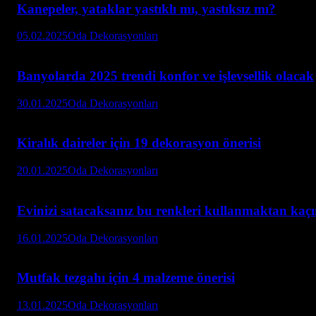
Kanepeler, yataklar yastıklı mı, yastıksız mı?
05.02.2025
Oda Dekorasyonları
Banyolarda 2025 trendi konfor ve işlevsellik olacak
30.01.2025
Oda Dekorasyonları
Kiralık daireler için 19 dekorasyon önerisi
20.01.2025
Oda Dekorasyonları
Evinizi satacaksanız bu renkleri kullanmaktan kaçı
16.01.2025
Oda Dekorasyonları
Mutfak tezgahı için 4 malzeme önerisi
13.01.2025
Oda Dekorasyonları