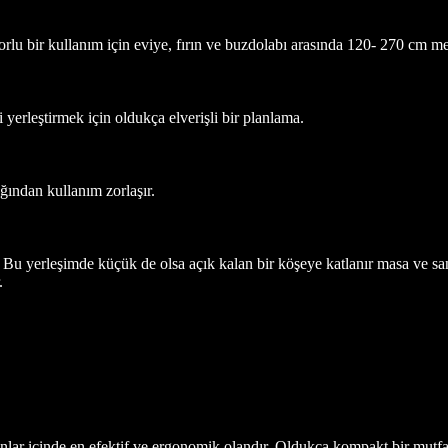
orlu bir kullanım için eviye, fırın ve buzdolabı arasında 120- 270 cm m
 yerleştirmek için oldukça elverişli bir planlama.
ğından kullanım zorlaşır.
 Bu yerleşimde küçük de olsa açık kalan bir köşeye katlanır masa ve sa
.
lar içinde en efektif ve ergonomik olandır. Oldukça kompakt bir mutf