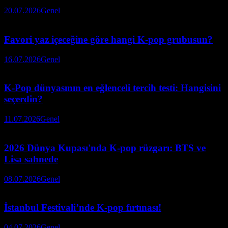
20.07.2026
Genel
Favori yaz içeceğine göre hangi K-pop grubusun?
16.07.2026
Genel
K-Pop dünyasının en eğlenceli tercih testi: Hangisini
seçerdin?
11.07.2026
Genel
2026 Dünya Kupası'nda K-pop rüzgarı: BTS ve
Lisa sahnede
08.07.2026
Genel
İstanbul Festivali’nde K-pop fırtınası!
04.07.2026
Genel