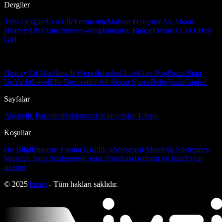
Dergiler
Tüm Dergiler
Ceo Life
Formsante
Maison Française
All About
History
Atlas
Auto Show
B-Mag
Burda
Ev Bahçe
Evim
HELLO!
Hey
Girl
History Of War
How It Works
İstanbul Life
Kore Pop
Pozitif
Start
Up
Yacht
Level
Elle Decoration
All About Space
Bebeğimle
Capital
Sayfalar
Abonelik Paketleri
Hakkımızda
Künye
Bize Ulaşın
Koşullar
Ön Bilgilendirme Formu
Gizlilik Sözleşmesi
Abonelik Sözleşmesi
Mesafeli Satış Sözleşmesi
Çerez Politikası
Teslimat ve İade
Yayın
İlkeleri
© 2025
bmag
- Tüm hakları saklıdır.