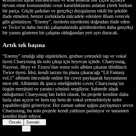
devam etme konusundaki cesur kararlılıklarını anlatan yürek burkan
bir parça. Güçlü şarkıları ve gerçekçi duygularını etkili bir şekilde
ifade etmeleri, benzer zorluklarla mücadele edenlere ilham verecek
gibi görünüyor. “Enemy”, üyelerin niyetlerini doğrudan ifade eden
ve Twice’ın daha önceki çalışmalarında görülenlerden daha gerçekçi
bir yanını gösteren bir çalışma olduğundan yeri ayrı duracak.
Artık tek başına
“Enemy” ortalığı silip süpürürken, grubun yetenekli rap ve vokal
üyesi Chaeyoung da solo çıkışı için heyecan içinde. Chaeyoung,
Nayeon, Jihyo ve Tzuyu’dan sonra solo albüm çıkaran dördüncü
Twice üyesi. İdol, kendi tarzını ön plana çıkaracağı “Lil Fantasy
vol.1” albümü öncesinde online bir cover paylaşarak hayranlarını
mest etti. Albümün ilk ipucu niteliğindeki cover, Chaeyoung’un
özgün enerjisini ve yaratıcı yönünü sergiliyor. Sahnede alışık
olduğumuz Chaeyoung’tan farklı olarak, bu projede kendine daha
fazla alan açıyor ve hem rap hem de vokal yetenekleriyle neler
yapabileceğini gösteriyor. Her zaman sahne ışığını paylaşmayı seven
Chaeyoung, bu solo projede kendi yıldızını parlatıyor ve tamamen
kendini ifade ediyor.
Önceki
Sonraki