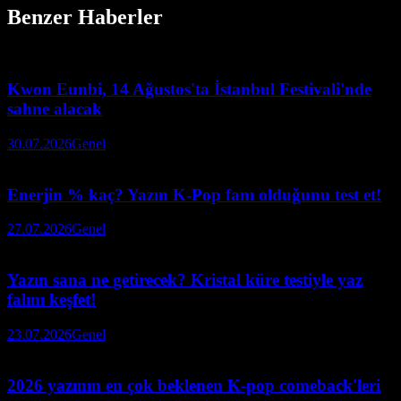
Benzer Haberler
Kwon Eunbi, 14 Ağustos'ta İstanbul Festivali'nde
sahne alacak
30.07.2026
Genel
Enerjin % kaç? Yazın K-Pop fanı olduğunu test et!
27.07.2026
Genel
Yazın sana ne getirecek? Kristal küre testiyle yaz
falını keşfet!
23.07.2026
Genel
2026 yazının en çok beklenen K-pop comeback'leri