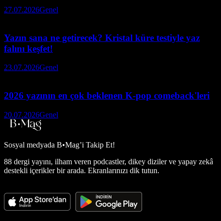
27.07.2026
Genel
Yazın sana ne getirecek? Kristal küre testiyle yaz
falını keşfet!
23.07.2026
Genel
2026 yazının en çok beklenen K-pop comeback'leri
20.07.2026
Genel
Sosyal medyada
B•Mag’i Takip Et!
88 dergi yayını, ilham veren podcastler, dikey diziler ve yapay zekâ
destekli içerikler bir arada. Ekranlarınızı dik tutun.