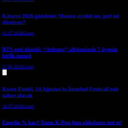
Katseye 2026 gündemi: Manon ayrıldı mı, geri mi
dönüyor?
01.07.2026
Genel
BTS geri döndü: “Arirang” albümünde 7 üyenin
birlik mesajı
27.06.2026
Genel
Kwon Eunbi, 14 Ağustos'ta İstanbul Festivali'nde
sahne alacak
30.07.2026
Genel
Enerjin % kaç? Yazın K-Pop fanı olduğunu test et!