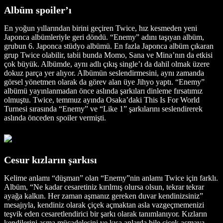
Albüm spoiler’ı
En yoğun yıllarından birini geçiren Twice, hız kesmeden yeni
Japonca albümleriyle geri döndü. “Enemy” adını taşıyan albüm,
grubun 6. Japonca stüdyo albümü. En fazla Japonca albüm çıkaran
grup Twice olabilir, tabii bunda Momo, Sana ve Mina’nın da etkisi
çok büyük. Albümde, aynı adlı çıkış single’ı da dahil olmak üzere
dokuz parça yer alıyor. Albümün seslendirmesini, aynı zamanda
görsel yönetmen olarak da görev alan üye Jihyo yaptı. “Enemy”
albümü yayınlanmadan önce aslında şarkıları dinleme fırsatımız
olmuştu. Twice, temmuz ayında Osaka’daki This Is For World
Turnesi sırasında “Enemy” ve “Like 1” şarkılarını seslendirerek
aslında önceden spoiler vermişti.
Cesur kızların şarkısı
Kelime anlamı “düşman” olan “Enemy”nin anlamı Twice için farklı.
Albüm, “Ne kadar cesaretiniz kırılmış olursa olsun, tekrar tekrar
ayağa kalkın. Her zaman aşmanız gereken duvar kendinizsiniz”
mesajıyla, kendiniz olarak çiçek açmaktan asla vazgeçmemenizi
teşvik eden cesaretlendirici bir şarkı olarak tanımlanıyor. Kızların
kendilerini aşma mücadelesini ve kısa anlarda bile çiçek açmaya