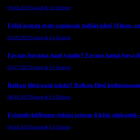
09.04.2025
Yaşam & Ev Düzeni
Eylül ayında evde yapılacak tadilat işleri (Yıkım, o
02.09.2025
Yaşam & Ev Düzeni
Fayans boyama nasıl yapılır? Fayans hangi boya il
03.07.2025
Yaşam & Ev Düzeni
Balkon filesi nasıl takılır? Balkon filesi kullanmanı
08.04.2025
Yaşam & Ev Düzeni
Evinizde küflenme riskini artıran 8 kötü alışkanlı
04.04.2025
Yaşam & Ev Düzeni