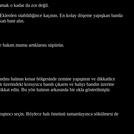
lamak o kadar da zor değil.
n. Eklerden olabildiğince kaçının. En kolay döşeme yapışkan bantla
atı bant alın.
ve bakım mumu artıklarını süpürün.
ını halının kenar bölgesinde zemine yapıştırın ve dikkatlice
ın üzerindeki koruyucu bandı çıkarın ve halıyı bandın üzerine
kat edin. Bu yön halının arkasında bir okla gösterilmiştir.
pıştırıcı seçin. Böylece halı ömrünü tamamlayınca sökülmesi de