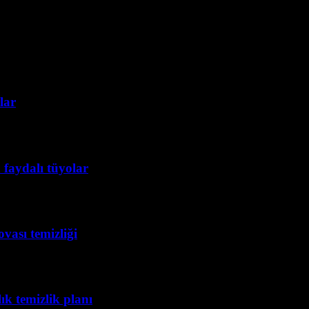
lar
 faydalı tüyolar
vası temizliği
lık temizlik planı