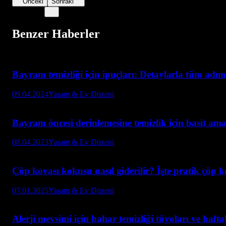
Önceki
Sonraki
Benzer Haberler
Bayram temizliği için ipuçları: Detaylarla tüm adım
09.04.2024
Yaşam & Ev Düzeni
Bayram öncesi derinlemesine temizlik için basit ama
08.04.2023
Yaşam & Ev Düzeni
Çöp kovası kokusu nasıl giderilir? İşte pratik çöp ko
07.01.2025
Yaşam & Ev Düzeni
Alerji mevsimi için bahar temizliği tüyoları ve hafta