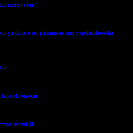
nca neden olur?
si ya da eve ses gelmemesi için yapılabilecekler
lar
 faydalı tüyolar
vası temizliği