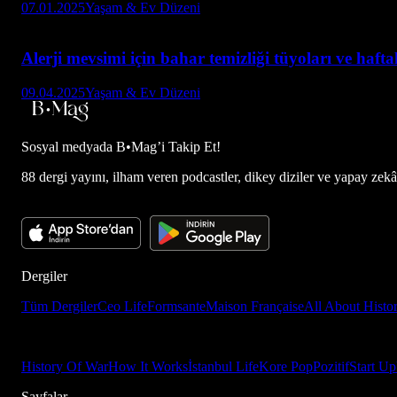
07.01.2025
Yaşam & Ev Düzeni
Alerji mevsimi için bahar temizliği tüyoları ve hafta
09.04.2025
Yaşam & Ev Düzeni
Sosyal medyada
B•Mag’i Takip Et!
88 dergi yayını, ilham veren podcastler, dikey diziler ve yapay zekâ d
Dergiler
Tüm Dergiler
Ceo Life
Formsante
Maison Française
All About Histo
History Of War
How It Works
İstanbul Life
Kore Pop
Pozitif
Start Up
Sayfalar