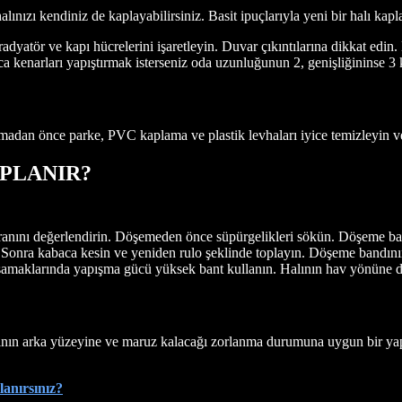
nızı kendiniz de kaplayabilirsiniz. Basit ipuçlarıyla yeni bir halı kap
radyatör ve kapı hücrelerini işaretleyin. Duvar çıkıntılarına dikkat edi
 kenarları yapıştırmak isterseniz oda uzunluğunun 2, genişliğininse 3 k
lamadan önce parke, PVC kaplama ve plastik levhaları iyice temizleyin 
PLANIR?
ranını değerlendirin. Döşemeden önce süpürgelikleri sökün. Döşeme band
n. Sonra kabaca kesin ve yeniden rulo şeklinde toplayın. Döşeme bandın
asamaklarında yapışma gücü yüksek bant kullanın. Halının hav yönüne dik
alının arka yüzeyine ve maruz kalacağı zorlanma durumuna uygun bir ya
lanırsınız?