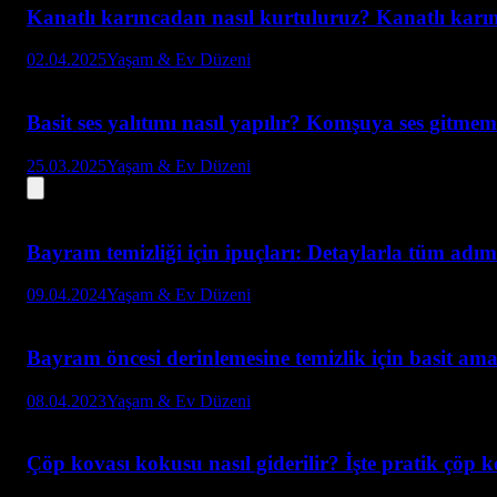
Kanatlı karıncadan nasıl kurtuluruz? Kanatlı karı
02.04.2025
Yaşam & Ev Düzeni
Basit ses yalıtımı nasıl yapılır? Komşuya ses gitmeme
25.03.2025
Yaşam & Ev Düzeni
Bayram temizliği için ipuçları: Detaylarla tüm adım
09.04.2024
Yaşam & Ev Düzeni
Bayram öncesi derinlemesine temizlik için basit ama
08.04.2023
Yaşam & Ev Düzeni
Çöp kovası kokusu nasıl giderilir? İşte pratik çöp ko