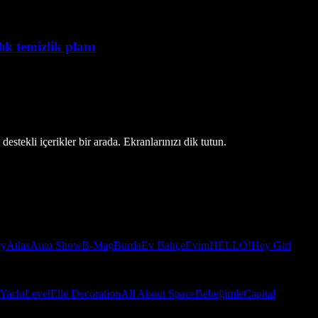
lık temizlik planı
estekli içerikler bir arada. Ekranlarınızı dik tutun.
ry
Atlas
Auto Show
B-Mag
Burda
Ev Bahçe
Evim
HELLO!
Hey Girl
Yacht
Level
Elle Decoration
All About Space
Bebeğimle
Capital