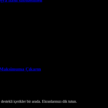
şya nasıl sabitlenmeli
yı Maksimuma Çıkarın
estekli içerikler bir arada. Ekranlarınızı dik tutun.