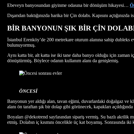
Ebeveyn banyosundan giyinme odasına bir dönüşüm hikayesi…
Ön
Dışarıdan baktığınızda harika bir Çin dolabı. Kapısını açtığınızd
BİR BANYONUN ŞIK BİR ÇİN DOLA
İstanbul Erenköy’de 200 metrekare oturum alanına sahip dubleks ev,
bulunuyormuş.
Aynı katta bir, alt katta ise iki tane daha banyo olduğu için zaman
dönüştürmüş. Böylece odanın kullanım alanı da genişlemiş.
ÖNCESİ
Banyonun yer aldığı alan, tavan eğimi, duvarlardaki doğalgaz ve 
alanı ön taraftan şık bir dolap gibi görünecek, kapakları açıldığın
Boyaları @dekotrend sayfasından sipariş vermiş. Su bazlı akrilik mult
etmiş. Dolabın iç kısmını öncelikle üç kat boyamış. Sonrasında iki 