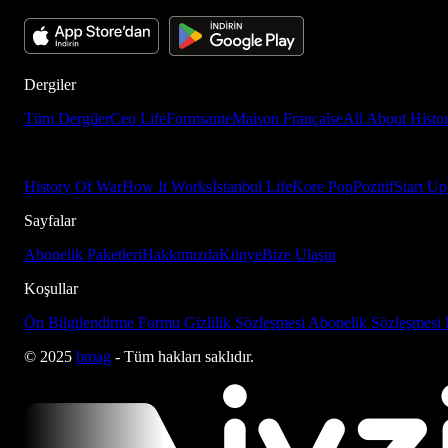
Dergiler
Tüm Dergiler
Ceo Life
Formsante
Maison Française
All About Histo
History Of War
How It Works
İstanbul Life
Kore Pop
Pozitif
Start Up
Sayfalar
Abonelik Paketleri
Hakkımızda
Künye
Bize Ulaşın
Koşullar
Ön Bilgilendirme Formu
Gizlilik Sözleşmesi
Abonelik Sözleşmesi
© 2025
bmag
- Tüm hakları saklıdır.