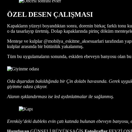
ÖZEL DESEN ÇALIŞMASI
Kapakların yüzeyi boyandıktan sonra, dorenin birkaç farklı tonu k
o da tasarlayıp üretmiş. Dolap kapaklarında pirinç döküm menteşele
Menteşe ve kulplar @mobilya_eskitme_aksesuarlari tarafından yapı
kulplar arasında bir bütünlük yakalanmış.
Tüm bu uygulamaların sonunda, eskiden ebeveyn banyosu olan bu atı
Oda dışarıdan bakıldığında bir Çin dolabı havasında. Gerek uygulan
giyinme odası çıkıyor.
Alanın ışıklandırması ise led aydınlatmalar ile sağlanmış.
Erenköy’deki dubleks evin çatı katında bulunan ebeveyn banyosu, 
Hazırlayan
GÜNSELİ BÜYÜKSAĞİŞ
Fotoğraflar
FEVZİ ON