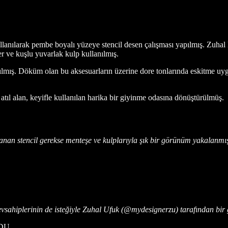
ullanılarak pembe boyalı yüzeye stencil desen çalışması yapılmış. Zuha
r ve kuşlu yuvarlak kulp kullanılmış.
lmış. Döküm olan bu aksesuarların üzerine dore tonlarında eskitme uy
l alan, keyifle kullanılan harika bir giyinme odasına dönüştürülmüş.
an stencil gerekse menteşe ve kulplarıyla şık bir görünüm yakalanmış. 
evsahiplerinin de isteğiyle Zuhal Ufuk (@mydesignerzu) tarafından bi
DU