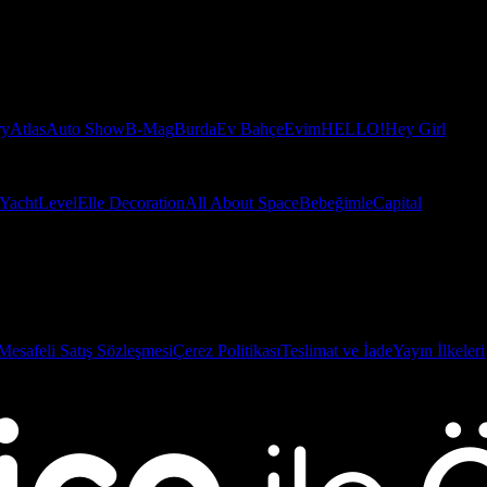
ry
Atlas
Auto Show
B-Mag
Burda
Ev Bahçe
Evim
HELLO!
Hey Girl
Yacht
Level
Elle Decoration
All About Space
Bebeğimle
Capital
Mesafeli Satış Sözleşmesi
Çerez Politikası
Teslimat ve İade
Yayın İlkeleri