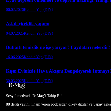
Evde deprem önlemleri ve deprem hazırlığı: Hangi e
06.02.2026
Kendin Yap (DIY)
Askılı çiceklik yapımı
04.07.2025
Kendin Yap (DIY)
Buharlı temizlik ne işe yarıyor? Faydaları nelerdir?
16.06.2025
Kendin Yap (DIY)
Kışın Evinizde Hava Akışını Dengeleyerek Isıtma
30.03.2025
Kendin Yap (DIY)
Sosyal medyada
B•Mag’i Takip Et!
88 dergi yayını, ilham veren podcastler, dikey diziler ve yapay zekâ d