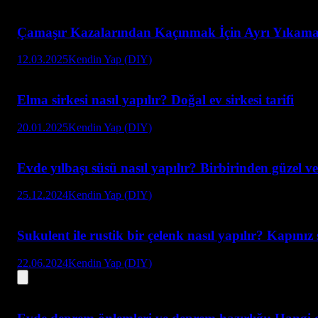
Çamaşır Kazalarından Kaçınmak İçin Ayrı Yıkama
12.03.2025
Kendin Yap (DIY)
Elma sirkesi nasıl yapılır? Doğal ev sirkesi tarifi
20.01.2025
Kendin Yap (DIY)
Evde yılbaşı süsü nasıl yapılır? Birbirinden güzel ve
25.12.2024
Kendin Yap (DIY)
Sukulent ile rustik bir çelenk nasıl yapılır? Kapınız 
22.06.2024
Kendin Yap (DIY)