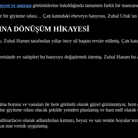
cesi ve sonrası
görüntülerine bakıldığında tamamen farklı bir manzara
a ise bir giyinme odası… Çatı katındaki ebeveyn banyosu, Zuhal Ufuk’un
BINA DÖNÜŞÜM HİKAYESİ
 Zuhal Hanım tarafından yıllar önce sil baştan revize edilmiş. Çatı kat
 içerisinde ev sahipleri bu banyoyu değiştirmek istemiş. Zuhal Hanım bu 
klima borusu ve vanaları ile hem görüntü olarak güzel görünmüyor, h
da ise giyinme odası olacak şekilde yeniden planlamış ve ham mdf olarak 
isurfaces olarak adlandırılan kırmızı, beyaz ve sarı renkte boyalar terc
kat mat vernik uygulamış.