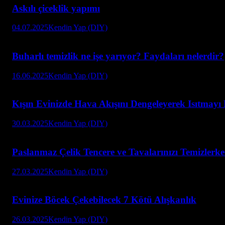
Askılı çiceklik yapımı
04.07.2025
Kendin Yap (DIY)
Buharlı temizlik ne işe yarıyor? Faydaları nelerdir?
16.06.2025
Kendin Yap (DIY)
Kışın Evinizde Hava Akışını Dengeleyerek Isıtma
30.03.2025
Kendin Yap (DIY)
Paslanmaz Çelik Tencere ve Tavalarınızı Temizle
27.03.2025
Kendin Yap (DIY)
Evinize Böcek Çekebilecek 7 Kötü Alışkanlık
26.03.2025
Kendin Yap (DIY)