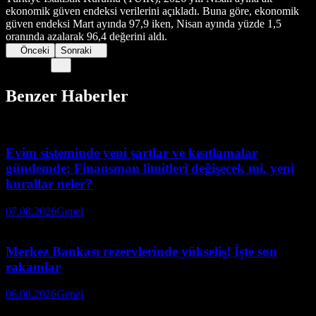
ekonomik güven endeksi verilerini açıkladı. Buna göre, ekonomik
güven endeksi Mart ayında 97,9 iken, Nisan ayında yüzde 1,5
oranında azalarak 96,4 değerini aldı.
Önceki
Sonraki
Benzer Haberler
Evim sisteminde yeni şartlar ve kısıtlamalar
gündemde: Finansman limitleri değişecek mi, yeni
kurallar neler?
07.08.2026
Genel
Merkez Bankası rezervlerinde yükseliş! İşte son
rakamlar
06.08.2026
Genel