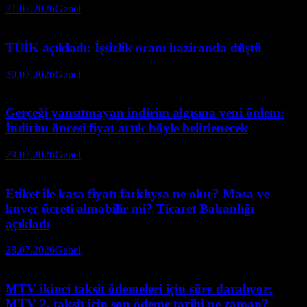
31.07.2026
Genel
TÜİK açıkladı: İşsizlik oranı haziranda düştü
30.07.2026
Genel
Gerçeği yansıtmayan indirim algısına yeni önlem:
İndirim öncesi fiyat artık böyle belirlenecek
29.07.2026
Genel
Etiket ile kasa fiyatı farklıysa ne olur? Masa ve
kuver ücreti alınabilir mi? Ticaret Bakanlığı
açıkladı
28.07.2026
Genel
MTV ikinci taksit ödemeleri için süre daralıyor:
MTV 2. taksit için son ödeme tarihi ne zaman?