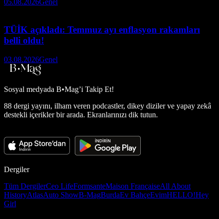
05.08.2026
Genel
TÜİK açıkladı: Temmuz ayı enflasyon rakamları
belli oldu!
03.08.2026
Genel
Sosyal medyada
B•Mag’i Takip Et!
88 dergi yayını, ilham veren podcastler, dikey diziler ve yapay zekâ
destekli içerikler bir arada. Ekranlarınızı dik tutun.
Dergiler
Tüm Dergiler
Ceo Life
Formsante
Maison Française
All About
History
Atlas
Auto Show
B-Mag
Burda
Ev Bahçe
Evim
HELLO!
Hey
Girl