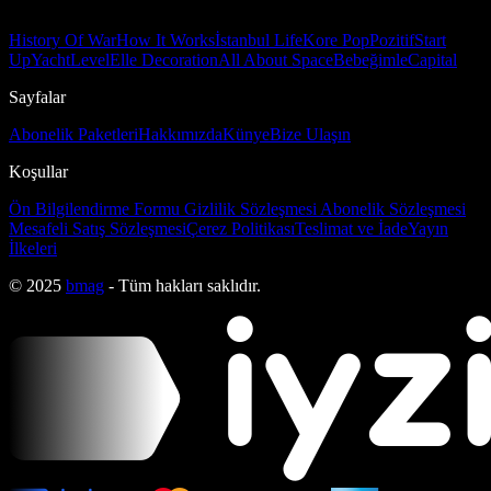
History Of War
How It Works
İstanbul Life
Kore Pop
Pozitif
Start
Up
Yacht
Level
Elle Decoration
All About Space
Bebeğimle
Capital
Sayfalar
Abonelik Paketleri
Hakkımızda
Künye
Bize Ulaşın
Koşullar
Ön Bilgilendirme Formu
Gizlilik Sözleşmesi
Abonelik Sözleşmesi
Mesafeli Satış Sözleşmesi
Çerez Politikası
Teslimat ve İade
Yayın
İlkeleri
© 2025
bmag
- Tüm hakları saklıdır.