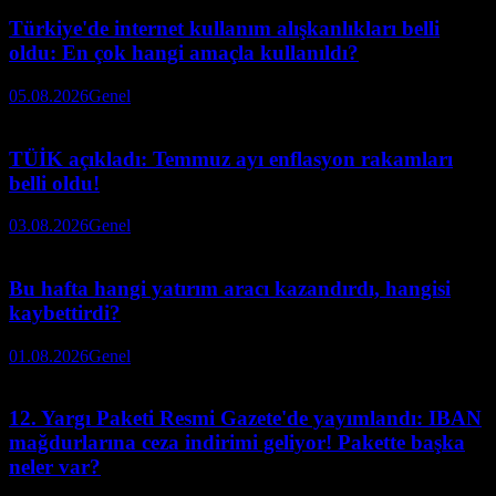
Türkiye'de internet kullanım alışkanlıkları belli
oldu: En çok hangi amaçla kullanıldı?
05.08.2026
Genel
TÜİK açıkladı: Temmuz ayı enflasyon rakamları
belli oldu!
03.08.2026
Genel
Bu hafta hangi yatırım aracı kazandırdı, hangisi
kaybettirdi?
01.08.2026
Genel
12. Yargı Paketi Resmi Gazete'de yayımlandı: IBAN
mağdurlarına ceza indirimi geliyor! Pakette başka
neler var?