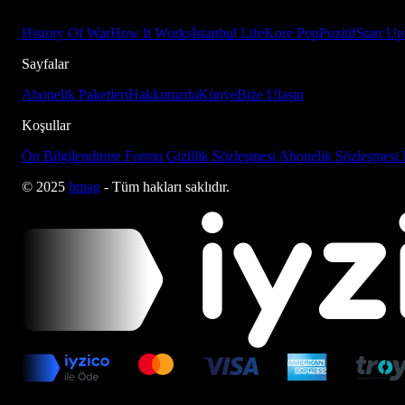
History Of War
How It Works
İstanbul Life
Kore Pop
Pozitif
Start Up
Sayfalar
Abonelik Paketleri
Hakkımızda
Künye
Bize Ulaşın
Koşullar
Ön Bilgilendirme Formu
Gizlilik Sözleşmesi
Abonelik Sözleşmesi
© 2025
bmag
- Tüm hakları saklıdır.