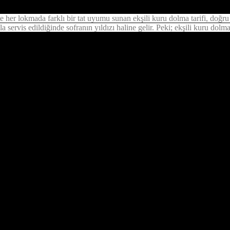
e her lokmada farklı bir tat uyumu sunan ekşili kuru dolma tarifi, doğr
 servis edildiğinde sofranın yıldızı haline gelir. Peki; ekşili kuru dolma t