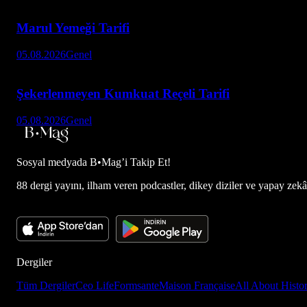
Marul Yemeği Tarifi
05.08.2026
Genel
Şekerlenmeyen Kumkuat Reçeli Tarifi
05.08.2026
Genel
Sosyal medyada
B•Mag’i Takip Et!
88 dergi yayını, ilham veren podcastler, dikey diziler ve yapay zekâ d
Dergiler
Tüm Dergiler
Ceo Life
Formsante
Maison Française
All About Histo