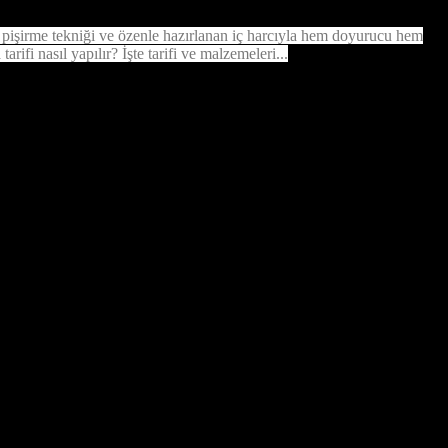
u pişirme tekniği ve özenle hazırlanan iç harcıyla hem doyurucu hem
arifi nasıl yapılır? İşte tarifi ve malzemeleri...