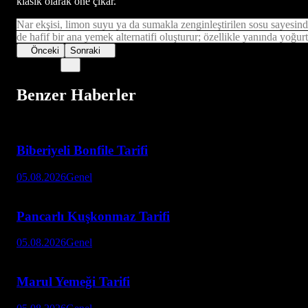
klasik olarak öne çıkar.
Nar ekşisi, limon suyu ya da sumakla zenginleştirilen sosu sayesind
de hafif bir ana yemek alternatifi oluşturur; özellikle yanında yoğurtla
Önceki
Sonraki
Benzer Haberler
Biberiyeli Bonfile Tarifi
05.08.2026
Genel
Pancarlı Kuşkonmaz Tarifi
05.08.2026
Genel
Marul Yemeği Tarifi