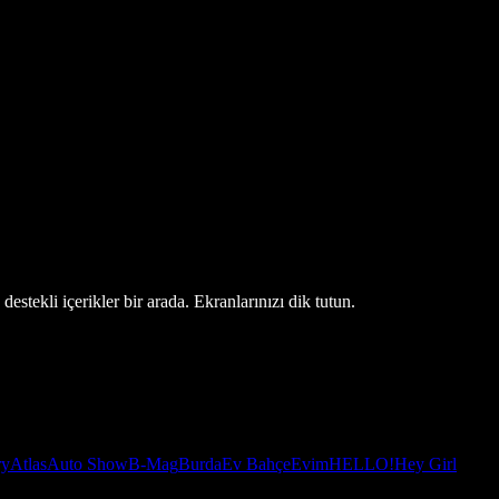
estekli içerikler bir arada. Ekranlarınızı dik tutun.
ry
Atlas
Auto Show
B-Mag
Burda
Ev Bahçe
Evim
HELLO!
Hey Girl