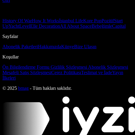
Girl
History Of War
How It Works
İstanbul Life
Kore Pop
Pozitif
Start
Up
Yacht
Level
Elle Decoration
All About Space
Bebeğimle
Capital
Sayfalar
Abonelik Paketleri
Hakkımızda
Künye
Bize Ulaşın
Koşullar
Ön Bilgilendirme Formu
Gizlilik Sözleşmesi
Abonelik Sözleşmesi
Mesafeli Satış Sözleşmesi
Çerez Politikası
Teslimat ve İade
Yayın
İlkeleri
© 2025
bmag
- Tüm hakları saklıdır.