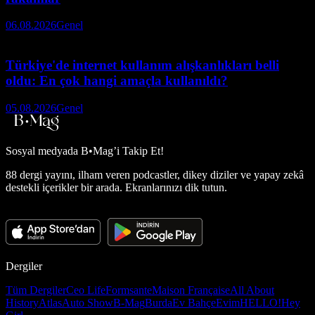
06.08.2026
Genel
Türkiye'de internet kullanım alışkanlıkları belli
oldu: En çok hangi amaçla kullanıldı?
05.08.2026
Genel
Sosyal medyada
B•Mag’i Takip Et!
88 dergi yayını, ilham veren podcastler, dikey diziler ve yapay zekâ
destekli içerikler bir arada. Ekranlarınızı dik tutun.
Dergiler
Tüm Dergiler
Ceo Life
Formsante
Maison Française
All About
History
Atlas
Auto Show
B-Mag
Burda
Ev Bahçe
Evim
HELLO!
Hey