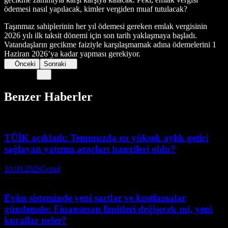
ödemesi nasıl yapılacak, kimler vergiden muaf tutulacak?
Taşınmaz sahiplerinin her yıl ödemesi gereken emlak vergisinin
2026 yılı ilk taksit dönemi için son tarih yaklaşmaya başladı.
Vatandaşların gecikme faiziyle karşılaşmamak adına ödemelerini 1
Haziran 2026’ya kadar yapması gerekiyor.
Önceki
Sonraki
Benzer Haberler
TÜİK açıkladı: Temmuzda en yüksek aylık getiri
sağlayan yatırım araçları hangileri oldu?
10.08.2026
Genel
Evim sisteminde yeni şartlar ve kısıtlamalar
gündemde: Finansman limitleri değişecek mi, yeni
kurallar neler?