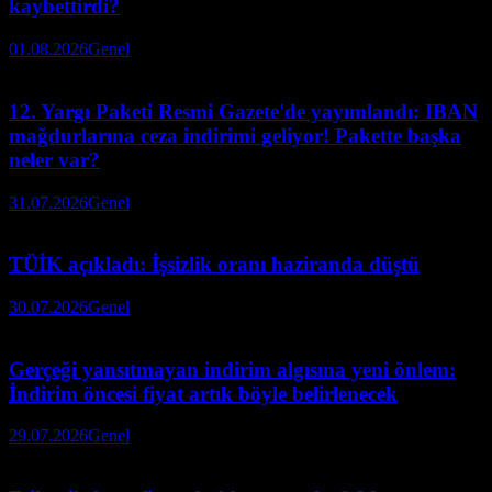
kaybettirdi?
01.08.2026
Genel
12. Yargı Paketi Resmi Gazete'de yayımlandı: IBAN
mağdurlarına ceza indirimi geliyor! Pakette başka
neler var?
31.07.2026
Genel
TÜİK açıkladı: İşsizlik oranı haziranda düştü
30.07.2026
Genel
Gerçeği yansıtmayan indirim algısına yeni önlem:
İndirim öncesi fiyat artık böyle belirlenecek
29.07.2026
Genel