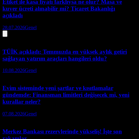
Etiket ile kasa fiyatı farklıysa ne olur? Masa ve
kuver ücreti alınabilir mi? Ticaret Bakanlığı
açıkladı
28.07.2026
Genel
TÜİK açıkladı: Temmuzda en yüksek aylık getiri
sağlayan yatırım araçları hangileri oldu?
10.08.2026
Genel
Evim sisteminde yeni şartlar ve kısıtlamalar
gündemde: Finansman limitleri değişecek mi, yeni
kurallar neler?
07.08.2026
Genel
Merkez Bankası rezervlerinde yükseliş! İşte son
rakamlar