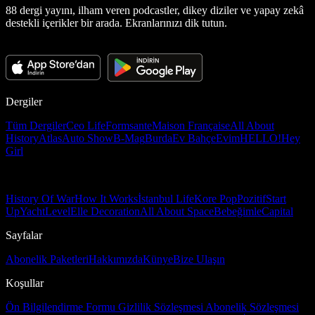
88 dergi yayını, ilham veren podcastler, dikey diziler ve yapay zekâ
destekli içerikler bir arada. Ekranlarınızı dik tutun.
Dergiler
Tüm Dergiler
Ceo Life
Formsante
Maison Française
All About
History
Atlas
Auto Show
B-Mag
Burda
Ev Bahçe
Evim
HELLO!
Hey
Girl
History Of War
How It Works
İstanbul Life
Kore Pop
Pozitif
Start
Up
Yacht
Level
Elle Decoration
All About Space
Bebeğimle
Capital
Sayfalar
Abonelik Paketleri
Hakkımızda
Künye
Bize Ulaşın
Koşullar
Ön Bilgilendirme Formu
Gizlilik Sözleşmesi
Abonelik Sözleşmesi