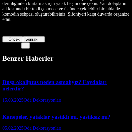
derinliğinden kurtarmak için yatak başını öne çekin. Yan dolapların
alt kısmında bir tekli çekmece ve üstünde çekilebilir bir tabla ile
komodin sehpası oluşturabilirsiniz. Şifoniyeri karşı duvarda organize
edin.
Önceki
Sonraki
Benzer Haberler
Duşa okaliptus neden asmalıyız? Faydaları
nelerdir?
15.03.2025
Oda Dekorasyonları
Kanepeler, yataklar yastıklı mı, yastıksız mı?
05.02.2025
Oda Dekorasyonları