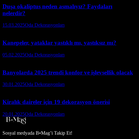
Duşa okaliptus neden asmalıyız? Faydaları
nelerdir?
15.03.2025
Oda Dekorasyonları
Kanepeler, yataklar yastıklı mı, yastıksız mı?
05.02.2025
Oda Dekorasyonları
Banyolarda 2025 trendi konfor ve işlevsellik olacak
30.01.2025
Oda Dekorasyonları
Kiralık daireler için 19 dekorasyon önerisi
20.01.2025
Oda Dekorasyonları
Sosyal medyada
B•Mag’i Takip Et!