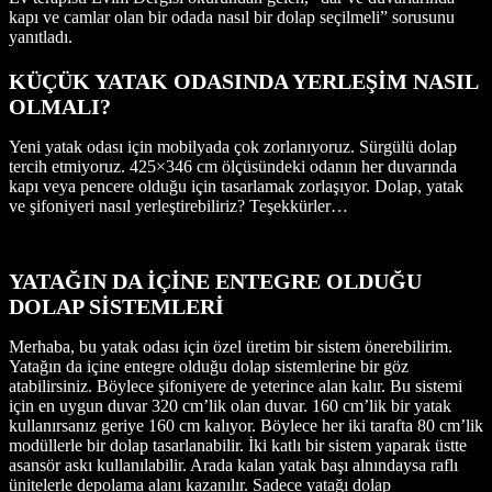
kapı ve camlar olan bir odada nasıl bir dolap seçilmeli” sorusunu
yanıtladı.
KÜÇÜK YATAK ODASINDA YERLEŞİM NASIL
OLMALI?
Yeni yatak odası için mobilyada çok zorlanıyoruz. Sürgülü dolap
tercih etmiyoruz. 425×346 cm ölçüsündeki odanın her duvarında
kapı veya pencere olduğu için tasarlamak zorlaşıyor. Dolap, yatak
ve şifoniyeri nasıl yerleştirebiliriz? Teşekkürler…
YATAĞIN DA İÇİNE ENTEGRE OLDUĞU
DOLAP SİSTEMLERİ
Merhaba, bu yatak odası için özel üretim bir sistem önerebilirim.
Yatağın da içine entegre olduğu dolap sistemlerine bir göz
atabilirsiniz. Böylece şifoniyere de yeterince alan kalır. Bu sistemi
için en uygun duvar 320 cm’lik olan duvar. 160 cm’lik bir yatak
kullanırsanız geriye 160 cm kalıyor. Böylece her iki tarafta 80 cm’lik
modüllerle bir dolap tasarlanabilir. İki katlı bir sistem yaparak üstte
asansör askı kullanılabilir. Arada kalan yatak başı alnındaysa raflı
ünitelerle depolama alanı kazanılır. Sadece yatağı dolap