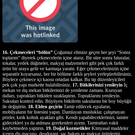
16. Çekmeceleri “bölün”
Çoğumuz elimize geçen her şeyi “Sonra
toplarım” diyerek çekmecelerin içine atarız. Bir süre sonra faturalar,
tokalar, yedek düğmeler, makyaj malzemeleri gibi pek çok farklı
ürün bir araya gelir ve karmaşa yaratır. Eğer çekmecelerinizin içine
separatör koyarsanız, her bir bölüme farklı şeyleri yerleştirebilirsiniz.
Böylece çekmece içi kaosu ortadan kalkar. Bu tip düzenleyicileri
pek çok yapı markette bulabilirsiniz.
17. Bitkilerinizi yenileyin
İç
mekan ve dış mekan bitkilerinizi de yenileme zamanı. Kuruyan
dalları, yaprakları bitkiden uzaklaştırın. Topraklarını yenileyin.
Saksıları kontrol edin. Büyüyen bitkilerin saksılarını bir boy büyüğü
ile değiştirin.
18. Elden geçirin
Tamir edilecek eşyaların,
mobilyaların bir listesini yapın. Damlayan musluklar, çalışmayan
prizler, kırık koltuk ayakları gibi. Kendi yapabileceklerinizi, tamire
gidecekleri ya da atılması gerekenleri ayırın. Tamiratları vakit
kaybetmeden yaptırın.
19. Doğal kozmetikler
Kimyasal maddeler
içeren diş macunu, deodorant, saç bakım ve makyaj ürünlerini,