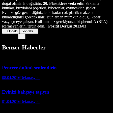
doğal olanlarla değiştirin.
20. Plastiklere veda edin
Saklama
kutuları, buzdolabı poşetleri, biberonlar, oyuncaklar, şişeler…
Evinize göz gezdirdiğinizde ne kadar çok plastik malzeme
kullandığınızı göreceksiniz. Bunlardan mümkün olduğu kadar
vazgeçmeye çalışın. Kullanmanız gerekiyorsa, bisphenol-A (BPA)
içermeyenlerini tercih edin.
Pozitif Dergisi 2013/03
Önceki
Sonraki
Benzer Haberler
Pencere önünü şenlendirin
08.04.2016
Dekorasyon
Evinizi bahçeye taşıyın
01.04.2016
Dekorasyon