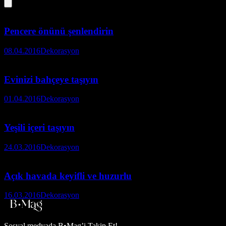
Pencere önünü şenlendirin
08.04.2016
Dekorasyon
Evinizi bahçeye taşıyın
01.04.2016
Dekorasyon
Yeşili içeri taşıyın
24.03.2016
Dekorasyon
Açık havada keyifli ve huzurlu
16.03.2016
Dekorasyon
Sosyal medyada
B•Mag’i Takip Et!