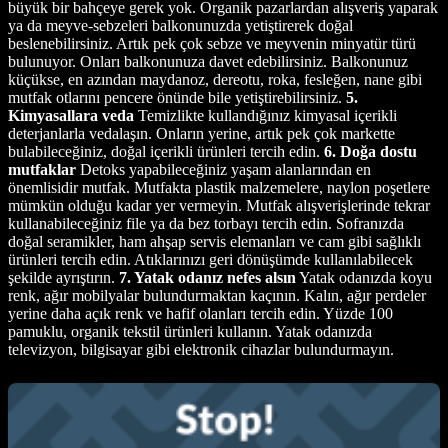
büyük bir bahçeye gerek yok. Organik pazarlardan alışveriş yaparak
ya da meyve-sebzeleri balkonunuzda yetiştirerek doğal
beslenebilirsiniz. Artık pek çok sebze ve meyvenin minyatür türü
bulunuyor. Onları balkonunuza davet edebilirsiniz. Balkonunuz
küçükse, en azından maydanoz, dereotu, roka, fesleğen, nane gibi
mutfak otlarını pencere önünde bile yetiştirebilirsiniz.
5.
Kimyasallara veda
Temizlikte kullandığınız kimyasal içerikli
deterjanlarla vedalaşın. Onların yerine, artık pek çok markette
bulabileceğiniz, doğal içerikli ürünleri tercih edin.
6. Doğa dostu
mutfaklar
Detoks yapabileceğiniz yaşam alanlarından en
önemlisidir mutfak. Mutfakta plastik malzemelere, naylon poşetlere
mümkün olduğu kadar yer vermeyin. Mutfak alışverişlerinde tekrar
kullanabileceğiniz file ya da bez torbayı tercih edin. Sofranızda
doğal seramikler, ham ahşap servis elemanları ve cam gibi sağlıklı
ürünleri tercih edin. Atıklarınızı geri dönüşümde kullanılabilecek
şekilde ayrıştırın.
7. Yatak odanız nefes alsın
Yatak odanızda koyu
renk, ağır mobilyalar bulundurmaktan kaçının. Kalın, ağır perdeler
yerine daha açık renk ve hafif olanları tercih edin. Yüzde 100
pamuklu, organik tekstil ürünleri kullanın. Yatak odanızda
televizyon, bilgisayar gibi elektronik cihazlar bulundurmayın.