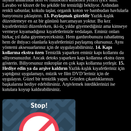
Lavabo ve klozet de bu şekilde bir temizliği bekliyor. Ardından
renkli sabunlar, kokulu taşlar, organik koton ve bambudan havlularla
banyonuzu şıklaştırın.
13. Paylaşmak güzeldir
Yazlık-kışlık
düzenlemeye en az bir gününü harcamayan yoktur. Bu kez
kıyafetlerinizi düzenlerken, iki-üç yıldır giyemediğiniz ama kimseye
vermeye kıyamadığınız kıyafetlerinizle vedalaşın. Eminiz onları
birkaç yıl daha giyemeyeceksiniz. Hem gardırobunuzu rahatlatmış
hem de ihtiyacı olanlarla kıyafetlerinizi paylaşmış olursunuz. Aynı
yöntemi aksesuarlarınız için de uygulayabilirsiniz.
14. Kapı
kollarına ekstra özen
Temizlik yaparken eminiz kapı kollarını da
siliyorsunuzdur. Ancak detoks yaparken kapı kollarına ekstra özen
gösterin. Biliyorsunuz mikroplar en çok kapı kollarına yerleşir.
15.
Hediye edin ya da arşive kaldırın
Yazlık-kışlık kıyafetleriniz için
yaptığınız uygulamayı, müzik ve film DVD’leriniz için de
uygulayın. Güzel bir temizlik yapın. Gözden çıkardıklarınızı
başkalarına hediye edebilirsiniz. Arşivlemek istediklerinizi ise
kutulara koyup kaldırabilirsiniz.