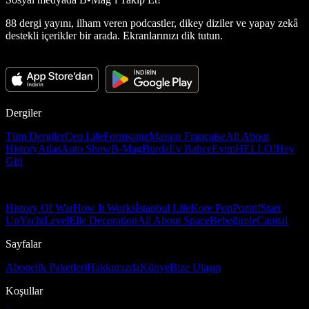
88 dergi yayını, ilham veren podcastler, dikey diziler ve yapay zekâ
destekli içerikler bir arada. Ekranlarınızı dik tutun.
Dergiler
Tüm Dergiler
Ceo Life
Formsante
Maison Française
All About
History
Atlas
Auto Show
B-Mag
Burda
Ev Bahçe
Evim
HELLO!
Hey
Girl
History Of War
How It Works
İstanbul Life
Kore Pop
Pozitif
Start
Up
Yacht
Level
Elle Decoration
All About Space
Bebeğimle
Capital
Sayfalar
Abonelik Paketleri
Hakkımızda
Künye
Bize Ulaşın
Koşullar