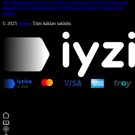
Ön Bilgilendirme Formu
Gizlilik Sözleşmesi
Abonelik Sözleşmesi
Mesafeli Satış Sözleşmesi
Çerez Politikası
Teslimat ve İade
Yayın
İlkeleri
© 2025
bmag
- Tüm hakları saklıdır.