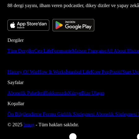
88 dergi yayını, ilham veren podcastler, dikey diziler ve yapay zekâ d
Dergiler
Tüm Dergiler
Ceo Life
Formsante
Maison Française
All About Histo
History Of War
How It Works
İstanbul Life
Kore Pop
Pozitif
Start Up
Sayfalar
Abonelik Paketleri
Hakkımızda
Künye
Bize Ulaşın
Koşullar
Ön Bilgilendirme Formu
Gizlilik Sözleşmesi
Abonelik Sözleşmesi
© 2025
bmag
- Tüm hakları saklıdır.