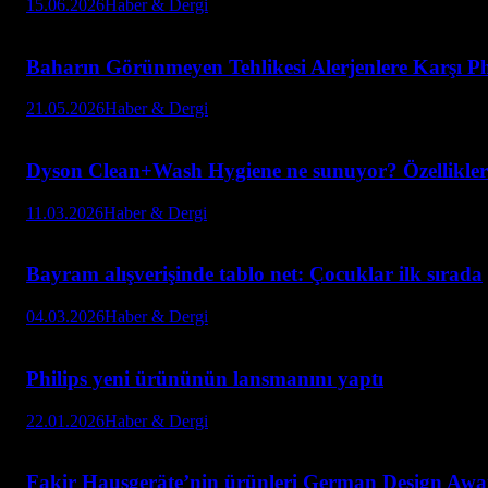
15.06.2026
Haber & Dergi
Baharın Görünmeyen Tehlikesi Alerjenlere Karşı Ph
21.05.2026
Haber & Dergi
Dyson Clean+Wash Hygiene ne sunuyor? Özellikleri
11.03.2026
Haber & Dergi
Bayram alışverişinde tablo net: Çocuklar ilk sırada
04.03.2026
Haber & Dergi
Philips yeni ürününün lansmanını yaptı
22.01.2026
Haber & Dergi
Fakir Hausgeräte’nin ürünleri German Design Awar