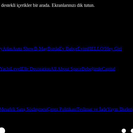
estekli içerikler bir arada. Ekranlarınızı dik tutun.
ry
Atlas
Auto Show
B-Mag
Burda
Ev Bahçe
Evim
HELLO!
Hey Girl
Yacht
Level
Elle Decoration
All About Space
Bebeğimle
Capital
Mesafeli Satış Sözleşmesi
Çerez Politikası
Teslimat ve İade
Yayın İlkeleri