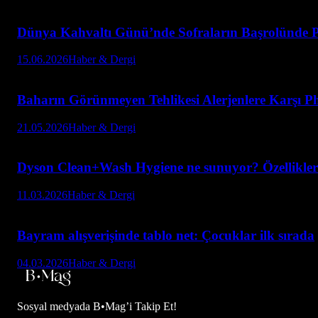
Dünya Kahvaltı Günü’nde Sofraların Başrolünde P
15.06.2026
Haber & Dergi
Baharın Görünmeyen Tehlikesi Alerjenlere Karşı Ph
21.05.2026
Haber & Dergi
Dyson Clean+Wash Hygiene ne sunuyor? Özellikleri
11.03.2026
Haber & Dergi
Bayram alışverişinde tablo net: Çocuklar ilk sırada
04.03.2026
Haber & Dergi
Sosyal medyada
B•Mag’i Takip Et!