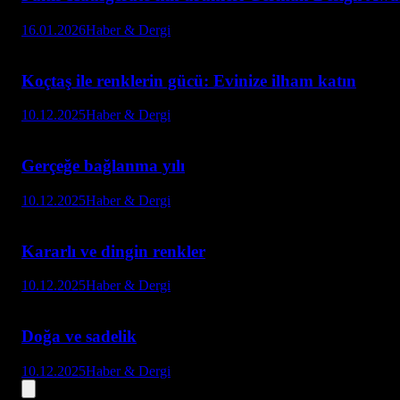
16.01.2026
Haber & Dergi
Koçtaş ile renklerin gücü: Evinize ilham katın
10.12.2025
Haber & Dergi
Gerçeğe bağlanma yılı
10.12.2025
Haber & Dergi
Kararlı ve dingin renkler
10.12.2025
Haber & Dergi
Doğa ve sadelik
10.12.2025
Haber & Dergi