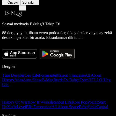
Önceki
Sonraki
Sosyal medyada
B•Mag’i Takip Et!
88 dergi yayını, ilham veren podcastler, dikey diziler ve yapay zekâ
destekli içerikler bir arada. Ekranlarınızı dik tutun.
Dergiler
Tüm Dergiler
Ceo Life
Formsante
Maison Française
All About
History
Atlas
Auto Show
B-Mag
Burda
Ev Bahçe
Evim
HELLO!
Hey
Girl
History Of War
How It Works
İstanbul Life
Kore Pop
Pozitif
Start
Up
Yacht
Level
Elle Decoration
All About Space
Bebeğimle
Capital
Sayfalar