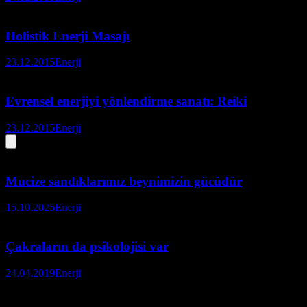
Holistik Enerji Masajı
23.12.2015
Enerji
Evrensel enerjiyi yönlendirme sanatı: Reiki
23.12.2015
Enerji
Mucize sandıklarımız beynimizin gücüdür
15.10.2025
Enerji
Çakraların da psikolojisi var
24.04.2019
Enerji