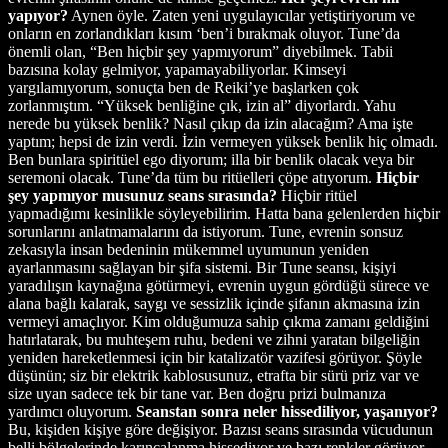
yapıyor?
Aynen öyle. Zaten yeni uygulayıcılar yetiştiriyorum ve
onların en zorlandıkları kısım ‘ben’i bırakmak oluyor. Tune’da
önemli olan, “Ben hiçbir şey yapmıyorum” diyebilmek. Tabii
bazısına kolay gelmiyor, yapamayabiliyorlar. Kimseyi
yargılamıyorum, sonuçta ben de Reiki’ye başlarken çok
zorlanmıştım. “Yüksek benliğine çık, izin al” diyorlardı. Yahu
nerede bu yüksek benlik? Nasıl çıkıp da izin alacağım? Ama işte
yaptım; hepsi de izin verdi. İzin vermeyen yüksek benlik hiç olmadı.
Ben bunlara spiritüel ego diyorum; illa bir benlik olacak veya bir
seremoni olacak. Tune’da tüm bu ritüelleri çöpe atıyorum.
Hiçbir
şey yapmıyor musunuz seans sırasında?
Hiçbir ritüel
yapmadığımı kesinlikle söyleyebilirim. Hatta bana gelenlerden hiçbir
sorunlarını anlatmamalarını da istiyorum. Tune, evrenin sonsuz
zekasıyla insan bedeninin mükemmel uyumunun yeniden
ayarlanmasını sağlayan bir şifa sistemi. Bir Tune seansı, kişiyi
yaradılışın kaynağına götürmeyi, evrenin uygun gördüğü sürece ve
alana bağlı kalarak, saygı ve sessizlik içinde şifanın akmasına izin
vermeyi amaçlıyor. Kim olduğumuza sahip çıkma zamanı geldiğini
hatırlatarak, bu muhteşem ruhu, bedeni ve zihni yaratan bilgeliğin
yeniden hareketlenmesi için bir katalizatör vazifesi görüyor. Şöyle
düşünün; siz bir elektrik kablosusunuz, etrafta bir sürü priz var ve
size uyan sadece tek bir tane var. Ben doğru prizi bulmanıza
yardımcı oluyorum.
Seanstan sonra neler hissediliyor, yaşanıyor?
Bu, kişiden kişiye göre değişiyor. Bazısı seans sırasında vücudunun
belli bölgelerinde karıncalanma hissediyor ve bazı renkler görüyor.