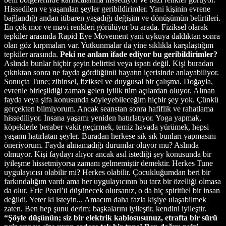
Hissedilen ve yaşanılan şeyler geribildirimler. Yani kişinin evrene
bağlandığı andan itibaren yaşadığı değişim ve dönüşümün belirtileri.
En çok mor ve mavi renkleri görülüyor bu arada. Fiziksel olarak
tepkiler arasında Rapid Eye Movement yani uykuya daldıktan sonra
olan göz kırpmaları var. Yutkunmalar da yine sıklıkla karşılaştığım
tepkiler arasında.
Peki ne anlam ifade ediyor bu geribildirimler?
Aslında bunlar hiçbir şeyin belirtisi veya ispatı değil. Kişi buradan
çıktıktan sonra ne fayda gördüğünü hayatın içerisinde anlayabiliyor.
Sonuçta Tune; zihinsel, fiziksel ve duygusal bir çalışma. Doğayla,
evrenle birleşildiği zaman gelen iyilik tüm açılardan oluyor. Alınan
fayda veya şifa konusunda söyleyebileceğim hiçbir şey yok. Çünkü
gerçekten bilmiyorum. Ancak seanstan sonra hafiflik ve rahatlama
hissediliyor. İnsana yaşamı yeniden hatırlatıyor. Yoga yapmak,
köpeklerle beraber vakit geçirmek, temiz havada yürümek, hepsi
yaşamı hatırlatan şeyler. Buradan herkese sık sık bunları yapmasını
öneriyorum. Fayda alınamadığı durumlar oluyor mu? Aslında
olmuyor. Kişi faydayı alıyor ancak asıl istediği şey konusunda bir
iyileşme hissetmiyorsa zamanı gelmemiştir demektir. Herkes Tune
uygulayıcısı olabilir mi? Herkes olabilir. Çocukluğumdan beri bir
farkındalığım vardı ama her uygulayıcının bu tarz bir özelliği olmasa
da olur. Eric Pearl’ü düşünecek olursanız, o da hiç spiritüel bir insan
değildi. Yeter ki isteyin... Amacım daha fazla kişiye ulaşabilmek
zaten. Ben hep şunu derim; başkalarını iyileştir, kendini iyileştir.
“Şöyle düşünün; siz bir elektrik kablosusunuz, etrafta bir sürü