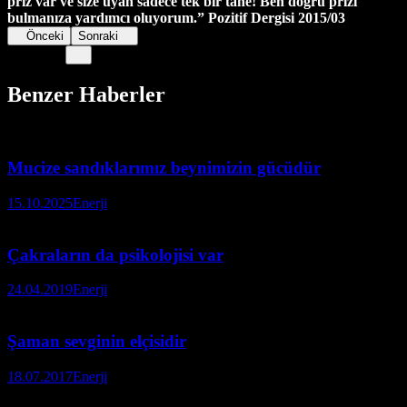
priz var ve size uyan sadece tek bir tane! Ben doğru prizi
bulmanıza yardımcı oluyorum.”
Pozitif Dergisi 2015/03
Önceki
Sonraki
Benzer Haberler
Mucize sandıklarımız beynimizin gücüdür
15.10.2025
Enerji
Çakraların da psikolojisi var
24.04.2019
Enerji
Şaman sevginin elçisidir
18.07.2017
Enerji