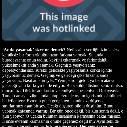
ʻAnda yaşamak’ sizce ne demek?
Nefes alıp verdiğinizin, etsiz-
kemiksiz bir form olduğunuzun farkına varmak. Şu anda
buradaysanız onun tadını, keyfini çıkartmak ve farkındalığı
yükseltmektir anda yaşamak. Geçmişte yaşıyorsanız
depresyondasınız, sürekli gelecekte yaşıyorsanız korku içinde
yaşıyorsunuz demek. Geçmiş ve geleceği çıkartırsanız anda
yaşarsanız. Basit anlatımıyla, “Yeni patron geldi, ya beni atarsa”
geleceği yani korkuyu ifade ediyor. Bu şekilde düşünürseniz mutsuz
olursunuz. Türk insanı korku ve endişeyle besleniyor. Dolayısıyla
Tune seansıyla zihni anda tutup, evrenle uyum içerisinde olabilmek
hedefleniyor. Evrenin gücü gerçekten inanılmaz, düşence
sınırlarımızı aşan bir şey. Uçağı düşüren pilotu düşünün. Bunu
yapmak kafasında varmış. Bir gün önce değil, bir gün sonra değil, o
gün yapıyor. O uçakta bulunan insanların karmasına bakar mısınız...
Kimse evrenin karmasının önüne geçemez değil mi? Aynı şekilde
evrenin şifasının önüne de kimse geçemez.
Her şeyi evren mi