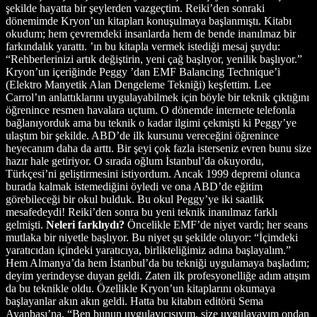
şekilde hayatta bir şeylerden vazgeçtim. Reiki’den sonraki
dönemimde Kryon’un kitapları konuşulmaya başlanmıştı. Kitabı
okudum; hem çevremdeki insanlarda hem de bende inanılmaz bir
farkındalık yarattı. ’ın bu kitapla vermek istediği mesaj şuydu:
“Rehberlerinizi artık değiştirin, yeni çağ başlıyor, yenilik başlıyor.”
Kryon’un içeriğinde Peggy ’dan EMF Balancing Technique’i
(Elektro Manyetik Alan Dengeleme Tekniği) keşfettim. Lee
Carrol’ın anlattıklarını uygulayabilmek için böyle bir teknik çıktığını
öğrenince resmen havalara uçtum. O dönemde internete telefonla
bağlanıyorduk ama bu teknik o kadar ilgimi çekmişti ki Peggy’ye
ulaştım bir şekilde. ABD’de ilk kursunu vereceğini öğrenince
heyecanım daha da arttı. Bir şeyi çok fazla isterseniz evren bunu size
hazır hale getiriyor. O sırada oğlum İstanbul’da okuyordu,
Türkçesi’ni geliştirmesini istiyordum. Ancak 1999 depremi olunca
burada kalmak istemediğini öyledi ve ona ABD’de eğitim
görebileceği bir okul bulduk. Bu okul Peggy’ye iki saatlik
mesafedeydi! Reiki’den sonra bu yeni teknik inanılmaz farklı
gelmişti.
Neleri farklıydı?
Öncelikle EMF’de niyet vardı; her seans
mutlaka bir niyetle başlıyor. Bu niyet şu şekilde oluyor: “İçimdeki
yaratıcıdan içindeki yaratıcıya, birlikteliğimiz adına başlayalım.”
Hem Almanya’da hem İstanbul’da bu tekniği uygulamaya başladım;
deyim yerindeyse duyan geldi. Zaten ilk profesyonelliğe adım atışım
da bu teknikle oldu. Özellikle Kryon’un kitaplarını okumaya
başlayanlar akın akın geldi. Hatta bu kitabın editörü Sema
Ayanbaşı’na, “Ben bunun uygulayıcısıyım, size uygulayayım ondan