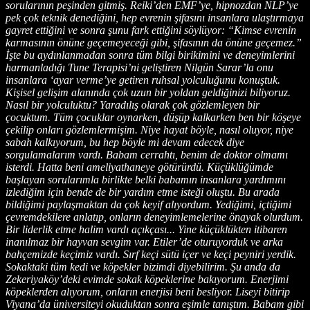
sorularının peşinden gitmiş. Reiki’den EMF’ye, hipnozdan NLP’ye
pek çok teknik denediğini, hep evrenin şifasını insanlara ulaştırmaya
gayret ettiğini ve sonra şunu fark ettiğini söylüyor: “Kimse evrenin
karmasının önüne geçemeyeceği gibi, şifasının da önüne geçemez.”
İşte bu aydınlanmadan sonra tüm bilgi birikimini ve deneyimlerini
harmanladığı Tune Terapisi’ni geliştiren Nilgün Sarar’la onu
insanlara ‘ayar verme’ye getiren ruhsal yolculuğunu konuştuk.
Kişisel gelişim alanında çok uzun bir yoldan geldiğinizi biliyoruz.
Nasıl bir yolculuktu? Yaradılış olarak çok gözlemleyen bir
çocuktum. Tüm çocuklar oynarken, düşüp kalkarken ben bir köşeye
çekilip onları gözlemlermişim. Niye hayat böyle, nasıl oluyor, niye
sabah kalkıyorum, bu hep böyle mi devam edecek diye
sorgulamalarım vardı. Babam cerrahtı, benim de doktor olmamı
isterdi. Hatta beni ameliyathaneye götürürdü. Küçüklüğümde
başlayan sorularımla birlikte belki babamın insanlara yardımını
izlediğim için bende de bir yardım etme isteği oluştu. Bu arada
bildiğimi paylaşmaktan da çok keyif alıyordum. Yediğimi, içtiğimi
çevremdekilere anlatıp, onların deneyimlemelerine önayak olurdum.
Bir liderlik etme halim vardı açıkçası... Yine küçüklükten itibaren
inanılmaz bir hayvan sevgim var. Etiler’de oturuyorduk ve arka
bahçemizde keçimiz vardı. Sırf keçi sütü içer ve keçi peyniri yerdik.
Sokaktaki tüm kedi ve köpekler bizimdi diyebilirim. Şu anda da
Zekeriyaköy’deki evimde sokak köpeklerine bakıyorum. Enerjimi
köpeklerden alıyorum, onların enerjisi beni besliyor. Liseyi bitirip
Viyana’da üniversiteyi okuduktan sonra eşimle tanıştım. Babam gibi