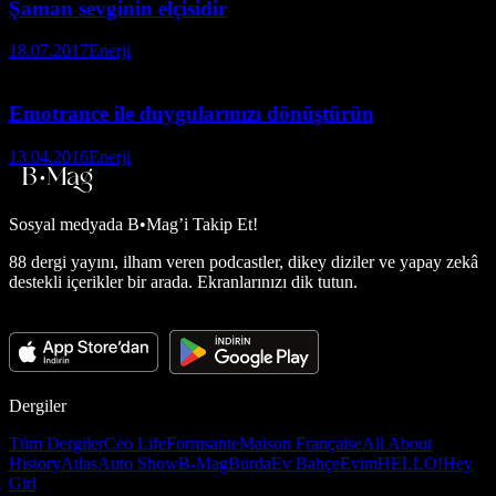
Şaman sevginin elçisidir
18.07.2017
Enerji
Emotrance ile duygularınızı dönüştürün
13.04.2016
Enerji
Sosyal medyada
B•Mag’i Takip Et!
88 dergi yayını, ilham veren podcastler, dikey diziler ve yapay zekâ
destekli içerikler bir arada. Ekranlarınızı dik tutun.
Dergiler
Tüm Dergiler
Ceo Life
Formsante
Maison Française
All About
History
Atlas
Auto Show
B-Mag
Burda
Ev Bahçe
Evim
HELLO!
Hey
Girl