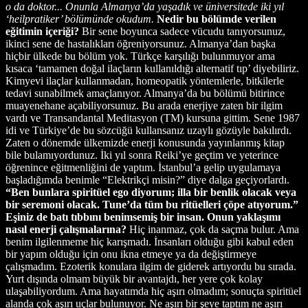
o da doktor... Onunla Almanya’da yaşadık ve üniversitede iki yıl
‘heilpratiker’ bölümünde okudum.
Nedir bu bölümde verilen
eğitimin içeriği?
Bir sene boyunca sadece vücudu tanıyorsunuz,
ikinci sene de hastalıkları öğreniyorsunuz. Almanya’dan başka
hiçbir ülkede bu bölüm yok. Türkçe karşılığı bulunmuyor ama
kısaca ‘tamamen doğal ilaçların kullanıldığı alternatif tıp’ diyebiliriz.
Kimyevi ilaçlar kullanmadan, homeopatik yöntemlerle, bitkilerle
tedavi sunabilmek amaçlanıyor. Almanya’da bu bölümü bitirince
muayenehane açabiliyorsunuz. Bu arada enerjiye zaten bir ilgim
vardı ve Transandantal Meditasyon (TM) kursuna gittim. Sene 1987
idi ve Türkiye’de bu sözcüğü kullansanız uzaylı gözüyle bakılırdı.
Zaten o dönemde ülkemizde enerji konusunda yayınlanmış kitap
bile bulamıyordunuz. İki yıl sonra Reiki’ye geçtim ve yeterince
öğrenince eğitmenliğini de yaptım. İstanbul’a gelip uygulamaya
başladığımda benimle “Elektrikçi misin?” diye dalga geçiyorlardı.
“Ben bunlara spiritüel ego diyorum; illa bir benlik olacak veya
bir seremoni olacak. Tune’da tüm bu ritüelleri çöpe atıyorum.”
Eşiniz de batı tıbbını benimsemiş bir insan. Onun yaklaşımı
nasıl enerji çalışmalarına?
Hiç inanmaz, çok da saçma bulur. Ama
benim ilgilenmeme hiç karışmadı. İnsanları olduğu gibi kabul eden
bir yapım olduğu için onu ikna etmeye ya da değiştirmeye
çalışmadım. Ezoterik konulara ilgim de giderek artıyordu bu sırada.
Yurt dışında olmam büyük bir avantajdı, her yere çok kolay
ulaşabiliyordum. Ama hayatımda hiç aşırı olmadım; sonuçta spiritüel
alanda çok aşırı uçlar bulunuyor. Ne aşırı bir şeye taptım ne aşırı