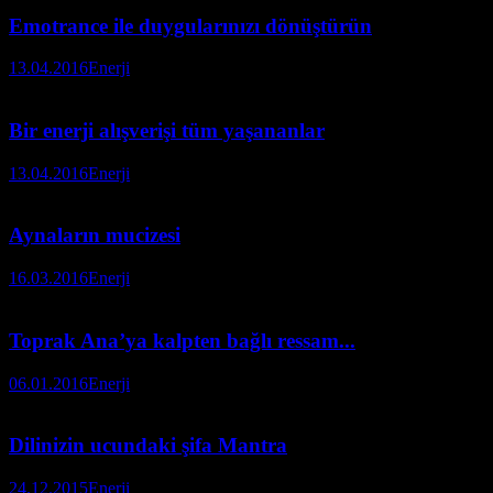
Emotrance ile duygularınızı dönüştürün
13.04.2016
Enerji
Bir enerji alışverişi tüm yaşananlar
13.04.2016
Enerji
Aynaların mucizesi
16.03.2016
Enerji
Toprak Ana’ya kalpten bağlı ressam...
06.01.2016
Enerji
Dilinizin ucundaki şifa Mantra
24.12.2015
Enerji