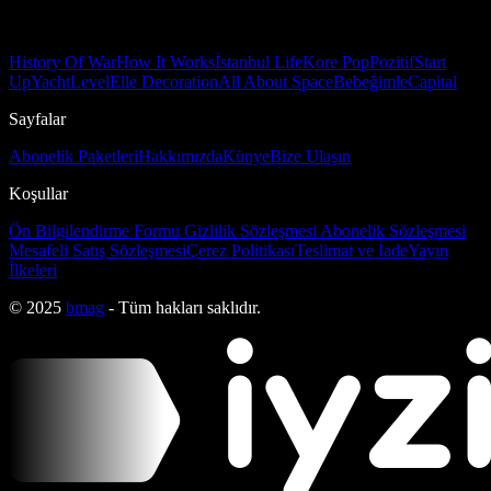
History Of War
How It Works
İstanbul Life
Kore Pop
Pozitif
Start
Up
Yacht
Level
Elle Decoration
All About Space
Bebeğimle
Capital
Sayfalar
Abonelik Paketleri
Hakkımızda
Künye
Bize Ulaşın
Koşullar
Ön Bilgilendirme Formu
Gizlilik Sözleşmesi
Abonelik Sözleşmesi
Mesafeli Satış Sözleşmesi
Çerez Politikası
Teslimat ve İade
Yayın
İlkeleri
© 2025
bmag
- Tüm hakları saklıdır.