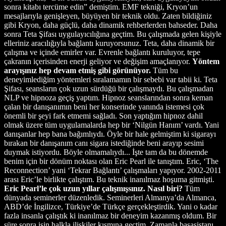
sonra kitabı tercüme edin” demiştim. EMF tekniği, Kryon’un
mesajlarıyla genişleyen, büyüyen bir teknik oldu. Zaten bildiğiniz
gibi Kryon, daha güçlü, daha dinamik rehberlerden bahseder. Daha
sonra Teta Şifası uygulayıcılığına geçtim. Bu çalışmada gelen kişiyle
elleriniz aracılığıyla bağlantı kuruyorsunuz. Teta, daha dinamik bir
çalışma ve içinde emirler var. Evrenle bağlantı kuruluyor, tepe
çakranın içerisinden enerji geliyor ve değişim amaçlanıyor.
Yöntem
arayışınız hep devam etmiş gibi görünüyor.
Tüm bu
deneyimlediğim yöntemleri sıralamamın bir sebebi var tabii ki. Teta
Şifası, seansların çok uzun sürdüğü bir çalışmaydı. Bu çalışmadan
NLP ve hipnoza geçiş yaptım. Hipnoz seanslarından sonra keman
çalan bir danışanımın beni her konserinde yanında istemesi çok
önemli bir şeyi fark etmemi sağladı. Son yaptığım hipnoz dahil
olmak üzere tüm uygulamalarda hep bir ‘Nilgün Hanım’ vardı. Yani
danışanlar hep bana bağımlıydı. Öyle bir hale gelmiştim ki sigarayı
bırakan bir danışanım canı sigara istediğinde beni arayıp sesimi
duymak istiyordu. Böyle olmamalıydı... İşte tam da bu dönemde
benim için bir dönüm noktası olan Eric Pearl ile tanıştım. Eric, ‘The
Reconnection’ yani ‘Tekrar Bağlantı’ çalışmaları yapıyor. 2002-2011
arası Eric’le birlikte çalıştım. Bu teknik inanılmaz hoşuma gitmişti.
Eric Pearl’le çok uzun yıllar çalışmışsınız. Nasıl biri?
Tüm
dünyada seminerler düzenledik. Seminerleri Almanya’da Almanca,
ABD’de İngilizce, Türkiye’de Türkçe gerçekleştirdik. Yani o kadar
fazla insanla çalıştık ki inanılmaz bir deneyim kazanmış oldum. Bir
süre sonra işin halkla ilişkiler kısmına geçtim. Zamanla başasistanı