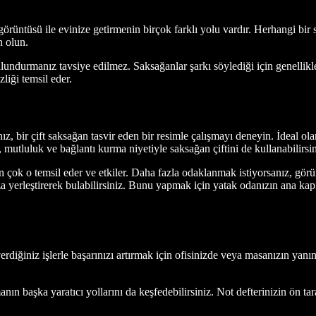
görüntüsü ile evinize getirmenin birçok farklı yolu vardır. Herhangi bir
n olun.
ndurmanız tavsiye edilmez. Saksağanlar şarkı söylediği için genellikle k
liği temsil eder.
nız, bir çift saksağan tasvir eden bir resimle çalışmayı deneyin. İdeal o
gi, mutluluk ve bağlantı kurma niyetiyle saksağan çiftini de kullanabilirsi
n çok o temsil eder ve etkiler. Daha fazla odaklanmak istiyorsanız, görün
ıza yerleştirerek bulabilirsiniz. Bunu yapmak için yatak odanızın ana kap
erdiğiniz işlerle başarınızı artırmak için ofisinizde veya masanızın yan
anın başka yaratıcı yollarını da keşfedebilirsiniz. Not defterinizin ön t