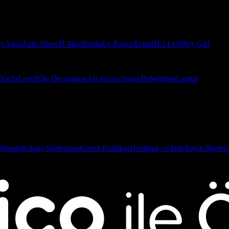
ry
Atlas
Auto Show
B-Mag
Burda
Ev Bahçe
Evim
HELLO!
Hey Girl
Yacht
Level
Elle Decoration
All About Space
Bebeğimle
Capital
Mesafeli Satış Sözleşmesi
Çerez Politikası
Teslimat ve İade
Yayın İlkeleri