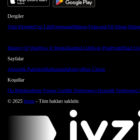
Dergiler
Tüm Dergiler
Ceo Life
Formsante
Maison Française
All About Histo
History Of War
How It Works
İstanbul Life
Kore Pop
Pozitif
Start Up
Sayfalar
Abonelik Paketleri
Hakkımızda
Künye
Bize Ulaşın
Koşullar
Ön Bilgilendirme Formu
Gizlilik Sözleşmesi
Abonelik Sözleşmesi
© 2025
bmag
- Tüm hakları saklıdır.