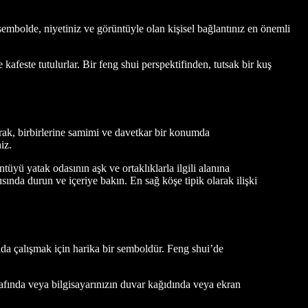
 sembolde, niyetiniz ve görüntüyle olan kişisel bağlantınız en önemli
afeste tutulurlar. Bir feng shui perspektifinden, tutsak bir kuş
larak, birbirlerine samimi ve davetkar bir konumda
niz.
tüyü yatak odasının aşk ve ortaklıklarla ilgili alanına
ısında durun ve içeriye bakın. En sağ köşe tipik olarak ilişki
ında çalışmak için harika bir semboldür. Feng shui’de
arafında veya bilgisayarınızın duvar kağıdında veya ekran