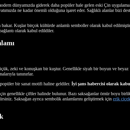
 modern dünyamızda giderek daha popüler hale gelen eski Çin uygulamala
tımızda ne kadar önemli olduğuna işaret eder. Sağlıklı alanlar bizi dest
 bakar. Kuşlar birçok kültürde anlamlı semboller olarak kabul edilmiştir.
bağlantı olarak kabul edildiler.
nlamı
k, zeki ve konuşkan bir kuştur. Genellikle siyah bir boyun ve beyaz bir 
malarıyla tanınırlar.
popüler bir sanat motifi haline geldiler.
İyi şans habercisi olarak kabul
in genellikle çiftler halinde bulunur. Bazı saksağanlar ömür boyu birli
bilirsiniz. Saksağan ayrıca sembolik anlamlarını geliştirmek için
erik çiçek
k