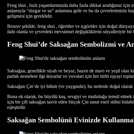
Feng shui , hızlı yaşamlarımızda daha fazla dikkat aradığımız için
anlamıyla “rüzgar ve su” anlamına gelir ve bu da çevrelerimizin haya
gelişmesi için gereklidir.
Benzer şekilde, feng shui , öğretiler ve içgörüler için doğal dünyaya
ilahi olanla ve çevredeki mevsimsel değişikliklerin sinyalleriyle bir 
Feng Shui’de Saksağan Sembolizmi ve A
Saksağan, genellikle siyah ve beyaz, bazen de mavi ve yeşil olan küçü
parlak nesnelere ilgi duyarlar ve yuvaları için her türlü eşyayı topla
Saksağan Çin’de iyi bilinir (ve yaygındır), bu nedenle doğal olarak 
Buna ek olarak, bu büyülü kuş, sevgiyi ve mutluluğu temsil etmek iç
için bir çift saksağan tasvir eden birçok Çin sanat eseri stilini bula
eşleştirilir.
Saksağan Sembolünü Evinizde Kullanma