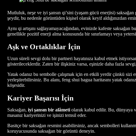
Mutluluk, neşe ve iyi şansın qi’sini (yaşam gücü enerjisi) saksağan 
şeydir, bu nedenle görüntüden kişisel olarak keyif aldığınızdan emi
Aynı qi artışını sağlayamayacağından, evinizde kafeste saksağan bulu
genellikle pozitif enerji alma konusunda bir sınırlamayı veya yetersiz
Aşk ve Ortaklıklar İçin
Uzun süreli sevgi dolu bir partneri hayatınıza kabul etmek istiyorsa
gösterileceklerdir. Zaten bir ilişkiniz varsa, eşinizle daha fazla sev
Yatak odanız bu sembolle çalışmak için en etkili yerdir çünkü sizi e
yerleştirebilirsiniz. Bu alanı, feng shui bagua haritasını yatak odan
köşesidir.
Kariyer Başarısı İçin
Saksağan,
iyi şansın bir alâmeti
olarak kabul edilir. Bu, dünyaya v
masanız kariyerinizi ve işinizi temsil eder.
Basitçe bir saksağan resmini asabilirsiniz, ancak sembolleri kullanm
koruyucusunda saksağan bir görüntü deneyin.