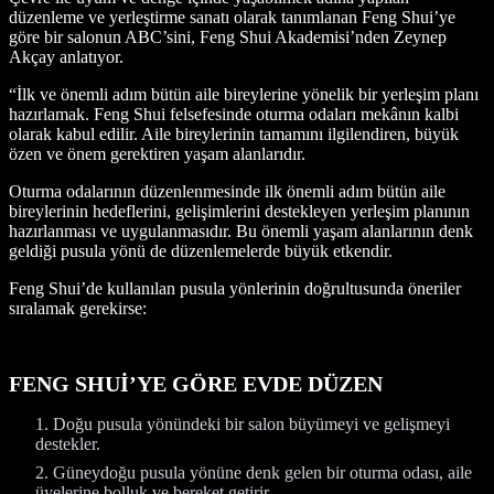
düzenleme ve yerleştirme sanatı olarak tanımlanan Feng Shui’ye
göre bir salonun ABC’sini, Feng Shui Akademisi’nden Zeynep
Akçay anlatıyor.
“İlk ve önemli adım bütün aile bireylerine yönelik bir yerleşim planı
hazırlamak. Feng Shui felsefesinde oturma odaları mekânın kalbi
olarak kabul edilir. Aile bireylerinin tamamını ilgilendiren, büyük
özen ve önem gerektiren yaşam alanlarıdır.
Oturma odalarının düzenlenmesinde ilk önemli adım bütün aile
bireylerinin hedeflerini, gelişimlerini destekleyen yerleşim planının
hazırlanması ve uygulanmasıdır. Bu önemli yaşam alanlarının denk
geldiği pusula yönü de düzenlemelerde büyük etkendir.
Feng Shui’de kullanılan pusula yönlerinin doğrultusunda öneriler
sıralamak gerekirse:
FENG SHUİ’YE GÖRE EVDE DÜZEN
Doğu pusula yönündeki bir salon büyümeyi ve gelişmeyi
destekler.
Güneydoğu pusula yönüne denk gelen bir oturma odası, aile
üyelerine bolluk ve bereket getirir.