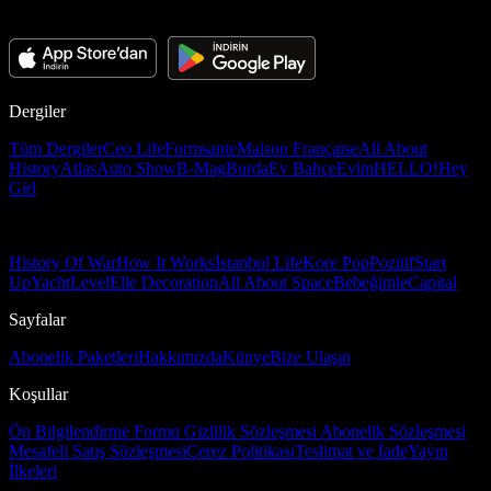
Dergiler
Tüm Dergiler
Ceo Life
Formsante
Maison Française
All About
History
Atlas
Auto Show
B-Mag
Burda
Ev Bahçe
Evim
HELLO!
Hey
Girl
History Of War
How It Works
İstanbul Life
Kore Pop
Pozitif
Start
Up
Yacht
Level
Elle Decoration
All About Space
Bebeğimle
Capital
Sayfalar
Abonelik Paketleri
Hakkımızda
Künye
Bize Ulaşın
Koşullar
Ön Bilgilendirme Formu
Gizlilik Sözleşmesi
Abonelik Sözleşmesi
Mesafeli Satış Sözleşmesi
Çerez Politikası
Teslimat ve İade
Yayın
İlkeleri