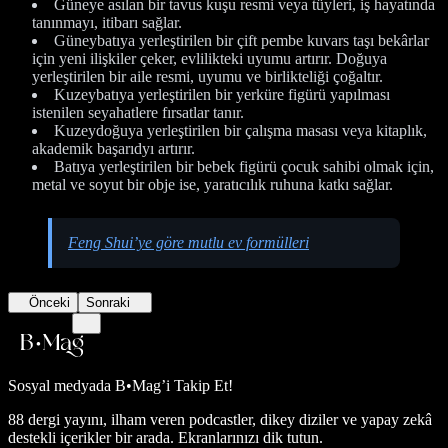
Güneye asılan bir tavus kuşu resmi veya tüyleri, iş hayatında
tanınmayı, itibarı sağlar.
Güneybatıya yerleştirilen bir çift pembe kuvars taşı bekârlar
için yeni ilişkiler çeker, evlilikteki uyumu artırır. Doğuya
yerleştirilen bir aile resmi, uyumu ve birlikteliği çoğaltır.
Kuzeybatıya yerleştirilen bir yerküre figürü yapılması
istenilen seyahatlere fırsatlar tanır.
Kuzeydoğuya yerleştirilen bir çalışma masası veya kitaplık,
akademik başarıdyı artırır.
Batıya yerleştirilen bir bebek figürü çocuk sahibi olmak için,
metal ve soyut bir obje ise, yaratıcılık ruhuna katkı sağlar.
Feng Shui’ye göre mutlu ev formülleri
Önceki
Sonraki
Sosyal medyada
B•Mag’i Takip Et!
88 dergi yayını, ilham veren podcastler, dikey diziler ve yapay zekâ
destekli içerikler bir arada. Ekranlarınızı dik tutun.