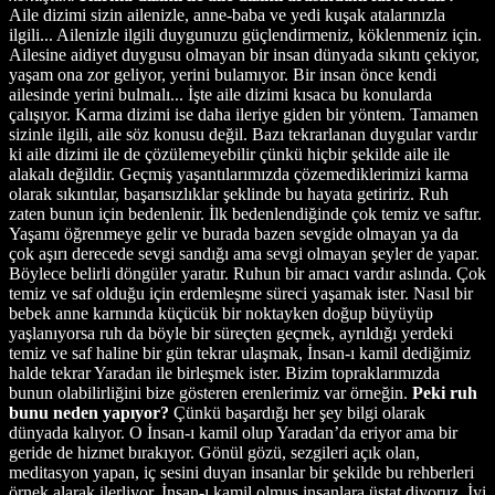
Aile dizimi sizin ailenizle, anne-baba ve yedi kuşak atalarınızla
ilgili... Ailenizle ilgili duygunuzu güçlendirmeniz, köklenmeniz için.
Ailesine aidiyet duygusu olmayan bir insan dünyada sıkıntı çekiyor,
yaşam ona zor geliyor, yerini bulamıyor. Bir insan önce kendi
ailesinde yerini bulmalı... İşte aile dizimi kısaca bu konularda
çalışıyor. Karma dizimi ise daha ileriye giden bir yöntem. Tamamen
sizinle ilgili, aile söz konusu değil. Bazı tekrarlanan duygular vardır
ki aile dizimi ile de çözülemeyebilir çünkü hiçbir şekilde aile ile
alakalı değildir. Geçmiş yaşantılarımızda çözemediklerimizi karma
olarak sıkıntılar, başarısızlıklar şeklinde bu hayata getiririz. Ruh
zaten bunun için bedenlenir. İlk bedenlendiğinde çok temiz ve saftır.
Yaşamı öğrenmeye gelir ve burada bazen sevgide olmayan ya da
çok aşırı derecede sevgi sandığı ama sevgi olmayan şeyler de yapar.
Böylece belirli döngüler yaratır. Ruhun bir amacı vardır aslında. Çok
temiz ve saf olduğu için erdemleşme süreci yaşamak ister. Nasıl bir
bebek anne karnında küçücük bir noktayken doğup büyüyüp
yaşlanıyorsa ruh da böyle bir süreçten geçmek, ayrıldığı yerdeki
temiz ve saf haline bir gün tekrar ulaşmak, İnsan-ı kamil dediğimiz
halde tekrar Yaradan ile birleşmek ister. Bizim topraklarımızda
bunun olabilirliğini bize gösteren erenlerimiz var örneğin.
Peki ruh
bunu neden yapıyor?
Çünkü başardığı her şey bilgi olarak
dünyada kalıyor. O İnsan-ı kamil olup Yaradan’da eriyor ama bir
geride de hizmet bırakıyor. Gönül gözü, sezgileri açık olan,
meditasyon yapan, iç sesini duyan insanlar bir şekilde bu rehberleri
örnek alarak ilerliyor. İnsan-ı kamil olmuş insanlara üstat diyoruz. İyi