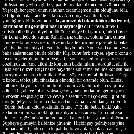
bir üstat her şeyi sevgi ile yapar. Kırmadan, üzmeden, üzülmeden...
Yaşadığı her şeyin onun ruhunun erdemleşmesi için olduğunu bilir.
O bilgi ile bakar, acı ile bakmaz. Acı dünyaya aittir, bizim
yarattığımız bir kavramdır.
Hayatımızdaki tıkanıklığın aileden mi,
karmadan mı geldiğini nasıl anlayacağız?
Bir insan sürekli
suiistimali ediliyor diyelim. İlk önce aileye bakıyoruz çünkü böyle
bir konu ailede de vardır. Ruh plansız gelmez, yolunu fark etmesi
için öyle bir aile seçmeli. Diyelim ki aile diziminde gördük ki baba
iyi niyetinden dolayı hayatta hep kaybetmiş. Anne ya da anne veya
baba atalarından biri de olabilir. Kişi bunu fark ettiyse, eğer o konu o
kişi için yeterliliğini bitirdiyse, artık suiistimal edilmiyorsa mesele
çözülmüştür. Ama ailesi ile konunun bağlantılarını gördüğü, aile ile
ilişkilerini düzenlediği halde hayatında suiistimal edilme konusu hala
duruyorsa bu konu karmiktir. Bunu şöyle de ayırabilir insan... Cep
telefonu, tablet gibi cihazların olmadığı bir ortamda olun. Elinizi
kalbinize koyun, o sorunu bir düşünün ve kalbinizden cevap rica
edin: “Bu, aileye mi ait yoksa geçmiş hayatımdan mı getirmişim?”
Herkesin sezgisi açıktır ve cevap hissedilir. “Bu çok eski” gibi bir
duygu geliyorsa bilin ki o karmadan... Ama bazen danışan diyor ki,
“Direkt babam geldi gözümün önüne...” Belki baba, belki baba
atalarından bir konu olduğunu anlıyoruz o zaman. Yani mutlaka
birisi gelir gözünüzün önüne, ne alaka dersiniz başta ama doğrudur.
Şüpheye girmeyin kalbinize güvenin. Hiçbir şey gelmiyorsa yine
karmadandır. Çünkü üstü kapalıdır, travmatiktir, çok can acıtmıştır.
Bazen de görüntü gelir; bir resim, bir yer ama hiç bu hayatta