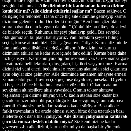
özgür irade değildir. Bizim en büyük sınavımız budur; özgür iradeyi
sevgide kullanmak.
Aile dizimine hiç katılmadan karma dizime
katılabilir mi? Aile dizimi etkilerini sağlar mı?
Bazen sağlıyor. O
da ilginç bir fenomen. Daha önce hiç aile dizimine gelmeyip karma
dizimine gelenler oldu. Dediler ki örneğin “Ben bunu çözdükten
sonra babamla olan kavgam da bitti.” Çünkü biz bu ülkeyi de aileyi
de bilerek seçtik. Ruhumuz bir şeyi planlayıp geldi. Biz sevgide
olduğumuz an bu planı hatırlıyoruz. Yani birtakım şeyleri bilinçli
seçtik, kimse atmadı bizi “Git aşağıya oyna” diye. Karma diziminde
bunu anlayınca ilişkiler de değişebiliyor. Aile dizimi ve karma
diziminin etkileri ne kadar süre içinde fark edilir? Karma biraz daha
hızlı çalışıyor. Karmanın yarattığı bir rezonans var. O rezonansa göre
hayatınızda belli tekrarları, duyguları, ilişkileri yaşıyorsunuz. Karma
dizimi sizi yani enerji bedeninizi o rezonans alanından sizi çıkarınca
aynı olaylar size gelmiyor. Aile diziminde tamamen nihayete ermesi
zaman alabiliyor. Travma çok geçmişe dayalı ise, mesela... Diyelim
ki beş nesil önce bir kadın ataya tecavüz edildi. O kadın atanın
sevgisinin alt nesillere akışı yavaşladı. Oranın tekrar akmaya
başlaması için dizime ihtiyaç var. O kadın atadan size kadar kız
çocukları üzerinden ihtiyaç olduğu kadar sevginin, şifanın akması
önemli. O ata size ne kadar uzaksa o kadar sürüyor. Bazı ailede
farklı travmaların bir arada olması süreyi biraz daha uzatırken bazı
ailelerde çok daha hızlı çalışıyor.
Aile dizimi çalışmasına katılarak
çocuklarımıza destek olabilir miyiz?
Siz kendinizi ne kadar
çözerseniz-bu aile dizimi, karma dizimi ya da başka bir yöntemle