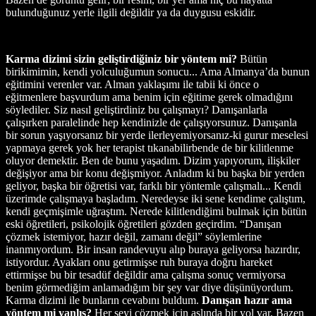
bulunduğunuz yerle ilgili değildir ya da duygusu eskidir.
Karma dizimi sizin geliştirdiğiniz bir yöntem mi?
Bütün
birikimimin, kendi yolculuğumun sonucu... Ama Almanya’da bunun
eğitimini verenler var. Alman yaklaşımı ile tabii ki önce o
eğitmenlere başvurdum ama benim için eğitime gerek olmadığını
söylediler. Siz nasıl geliştirdiniz bu çalışmayı? Danışanlarla
çalışırken paralelinde hep kendinizle de çalışıyorsunuz. Danışanla
bir sorun yaşıyorsanız bir yerde ilerleyemiyorsanız-ki gurur meselesi
yapmaya gerek yok her terapist tıkanabilirbende de bir kilitlenme
oluyor demektir. Ben de bunu yaşadım. Dizim yapıyorum, ilişkiler
değişiyor ama bir konu değişmiyor. Anladım ki bu başka bir yerden
geliyor, başka bir öğretisi var, farklı bir yöntemle çalışmalı... Kendi
üzerimde çalışmaya başladım. Neredeyse iki sene kendime çalıştım,
kendi geçmişimle uğraştım. Nerede kilitlendiğimi bulmak için bütün
eski öğretileri, psikolojik öğretileri gözden geçirdim. “Danışan
çözmek istemiyor, hazır değil, zamanı değil” söylemlerine
inanmıyordum. Bir insan randevuyu alıp buraya geliyorsa hazırdır,
istiyordur. Ayakları onu getirmişse ruh buraya doğru hareket
ettirmişse bu bir tesadüf değildir ama çalışma sonuç vermiyorsa
benim görmediğim anlamadığım bir şey var diye düşünüyordum.
Karma dizimi ile bunların cevabını buldum.
Danışan hazır ama
yöntem mi yanlış?
Her şeyi çözmek için aslında bir yol var. Bazen