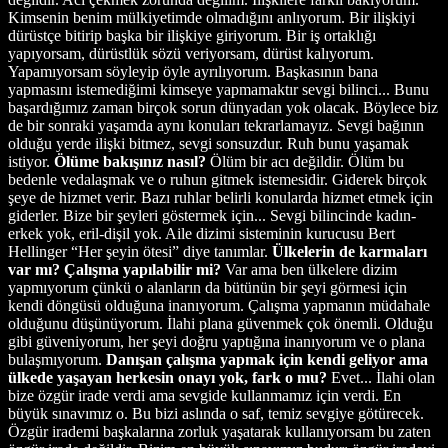
Kimsenin benim mülkiyetimde olmadığını anlıyorum. Bir ilişkiyi
dürüstçe bitirip başka bir ilişkiye giriyorum. Bir iş ortaklığı
yapıyorsam, dürüstlük sözü veriyorsam, dürüst kalıyorum.
Yapamıyorsam söyleyip öyle ayrılıyorum. Başkasının bana
yapmasını istemediğimi kimseye yapmamaktır sevgi bilinci... Bunu
başardığımız zaman birçok sorun dünyadan yok olacak. Böylece biz
de bir sonraki yaşamda aynı konuları tekrarlamayız. Sevgi bağının
olduğu yerde ilişki bitmez, sevgi sonsuzdur. Ruh bunu yaşamak
istiyor.
Ölüme bakışınız nasıl?
Ölüm bir acı değildir. Ölüm bu
bedenle vedalaşmak ve o ruhun gitmek istemesidir. Giderek birçok
şeye de hizmet verir. Bazı ruhlar belirli konularda hizmet etmek için
giderler. Bize bir şeyleri göstermek için... Sevgi bilincinde kadın-
erkek yok, eril-dişil yok. Aile dizimi sisteminin kurucusu Bert
Hellinger “Her şeyin ötesi” diye tanımlar.
Ülkelerin de karmaları
var mı? Çalışma yapılabilir mi?
Var ama ben ülkelere dizim
yapmıyorum çünkü o alanların da bütünün bir şeyi görmesi için
kendi döngüsü olduğuna inanıyorum. Çalışma yapmanın müdahale
olduğunu düşünüyorum. İlahi plana güvenmek çok önemli. Olduğu
gibi güveniyorum, her şeyi doğru yaptığına inanıyorum ve o plana
bulaşmıyorum.
Danışan çalışma yapmak için kendi geliyor ama
ülkede yaşayan herkesin onayı yok, fark o mu?
Evet... İlahi olan
bize özgür irade verdi ama sevgide kullanmamız için verdi. En
büyük sınavımız o. Bu bizi aslında o saf, temiz sevgiye götürecek.
Özgür irademi başkalarına zorluk yaşatarak kullanıyorsam bu zaten