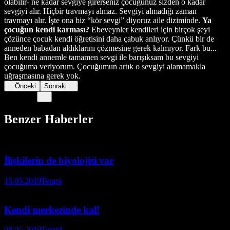
olabilir- ne kadar sevgiye girerseniz çocuğunuz sizden o kadar
sevgiyi alır. Hiçbir travmayı almaz. Sevgiyi almadığı zaman
travmayı alır. İşte ona biz “kör sevgi” diyoruz aile diziminde.
Ya
çocuğun kendi karması?
Ebeveynler kendileri için birçok şeyi
çözünce çocuk kendi öğretisini daha çabuk anlıyor. Çünkü bir de
anneden babadan aldıklarını çözmesine gerek kalmıyor. Fark bu...
Ben kendi annemle tamamen sevgi ile barışıksam bu sevgiyi
çocuğuma veriyorum. Çocuğumun artık o sevgiyi alamamakla
uğraşmasına gerek yok.
Önceki
Sonraki
Benzer Haberler
İlişkilerin de biyolojisi var
15.05.2019
Terapi
Kendi merkezinde kal!
08.05.2019
Terapi