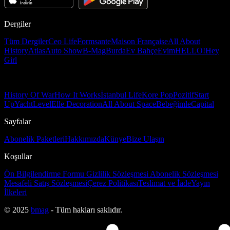
Dergiler
Tüm Dergiler
Ceo Life
Formsante
Maison Française
All About
History
Atlas
Auto Show
B-Mag
Burda
Ev Bahçe
Evim
HELLO!
Hey
Girl
History Of War
How It Works
İstanbul Life
Kore Pop
Pozitif
Start
Up
Yacht
Level
Elle Decoration
All About Space
Bebeğimle
Capital
Sayfalar
Abonelik Paketleri
Hakkımızda
Künye
Bize Ulaşın
Koşullar
Ön Bilgilendirme Formu
Gizlilik Sözleşmesi
Abonelik Sözleşmesi
Mesafeli Satış Sözleşmesi
Çerez Politikası
Teslimat ve İade
Yayın
İlkeleri
© 2025
bmag
- Tüm hakları saklıdır.