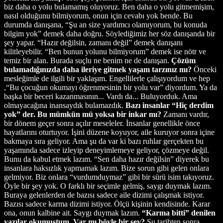
biz daha o yolu bulamamış oluyoruz. Ben daha o yolu gitmemişim,
nasıl olduğunu bilmiyorum, onun için cevabı yok bende. Bu
durumda danışana, “Şu an size yardımcı olamıyorum, bu konuda
bilgim yok” demek daha doğru. Söylediğimiz her söz danışanda bir
şey yapar. “Hazır değilsin, zamanı değil” demek danışanı
kilitleyebilir. “Ben bunun yolunu bilmiyorum” demek ise nötr ve
temiz bir alan. Burada suçlu ne benim ne de danışan.
Çözüm
bulamadığınızda daha ileriye gitmek yaşam tarzınız mı?
Önceki
mesleğimle de ilgili bir yaklaşım. Engellilerle çalışıyordum ve hep
,“Bu çocuğun okumayı öğrenmesinin bir yolu var” diyordum. Ya da
başka bir beceri kazanmasının... Vardı da... Buluyorduk. Ama
olmayacağına inansaydık bulamazdık.
Bazı insanlar “Hiç derdim
yok” der. Bu mümkün mü yoksa bir inkar mı?
Zamanı vardır,
bir dönem geçer sonra açılır meseleler. İnsanlar genellikle önce
hayatlarını oturtuyor. İşini düzene koyuyor, aile kuruyor sonra içine
bakmaya sıra geliyor. Ama şu da var ki bazı ruhlar gerçekten bu
yaşamında sadece izleyip deneyimlemeye geliyor, çözmeye değil.
Bunu da kabul etmek lazım. “Sen daha hazır değilsin” diyerek bu
insanlara haksızlık yapmamak lazım. Bize sorun gibi gelen onlara
gelmiyor. Biz onlara “vurdumduymaz” gibi bir sürü isim takıyoruz.
Öyle bir şey yok. O farklı bir seçimle gelmiş, saygı duymak lazım.
Buraya gelenlerden de bazısı sadece aile dizimi çalışmak istiyor.
Bazısı sadece karma dizimi istiyor. Ölçü kişinin kendisinde. Karar
ona, onun kalbine ait. Saygı duymak lazım.
“Karma bitti” denilen
yazılar okumuştum. Var mı böyle bir şey?
Şu tarihten sonra