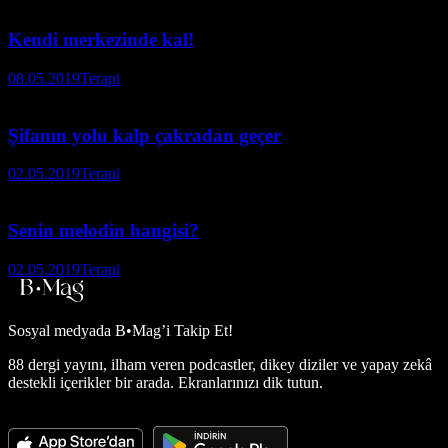
Kendi merkezinde kal!
08.05.2019
Terapi
Şifanın yolu kalp çakradan geçer
02.05.2019
Terapi
Senin melodin hangisi?
02.05.2019
Terapi
Sosyal medyada
B•Mag’i Takip Et!
88 dergi yayını, ilham veren podcastler, dikey diziler ve yapay zekâ
destekli içerikler bir arada. Ekranlarınızı dik tutun.