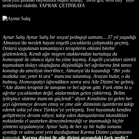
sesleniyor olabilir.
YAPRAK ÇETİNKAYA
Aynur Salış Aynur Salış bir sosyal pedagoji uzmanı... 37 yıl yaşadığı
Almanya’da meslek hayatı engelli çocuklarla çalışmakla geçmiş.
Onlara uygulanan tamamlayıcı terapilerin etkisini birebir
gözlemlemiş. Kendi ağır migren ataklarından kurtuluşu da
homeopati ile olunca ilgisi bu yöne kaymış. Engelli çocukları sürekli
taşımaktan dolayı oluştuğunu düşündüğü bel ağrılarına fıtık tanısı
konulup da ameliyat önerilince, Almanya’da kazandığı “Bir yolu
mutlaka var, yeter ki ara” inancına tutunmuş. Arayan bulur, o da
bulmuş. Homeopatiyi öğrendikten sonra sıra Aile Dizimi’ne gelmiş.
“Aile dizimi terapisti ile tanıştım ve bel ağrım gitti. Fark ettim ki o
ağrılar çocuklardan değil, atalarımdan gelen yüklermiş. Belim
iyileşince sisteme inancım güçlendi” diyor. Kendisine iyi gelen her
şeyi öğrenmeye devam etmiş ve yine aile diziminin işaretlerini takip
ederek sekiz yıl önce Türkiye’ye yerleşmiş. Yeni hayatında kendini
geliştirmeye devam ediyor, talep eden danışanlarına tıkandıkları
noktalarda el uzatırken deneyimlemediği ve inanmadığı hiçbir
yöntemi uygulamıyor. Aynur Salış ile her ay bir hafta sonunu
ayırdığı ve adını yeni yeni duyduğumuz Karma Dizimi çalışmasını
konuştuk.
Karma dizimi ile aile dizimi arasındaki fark nedir?