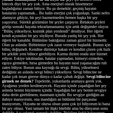
bitecek diye bir şey yok. Ama enerjisel olarak hissetmeye
başladığımız zaman bitiyor. Bu şu demektir; geçmiş hayatın
hatalarını yapmamak... Bu halin enerjisi çok yoğunlaştı. Sanki nefes
alamıyor gibiyiz, bir şeyi hazmetmeden hemen başka bir şey
yaşıyoruz. Sürekli gözümüze bir şeyler çarpıyor. Birtakım şeyleri
görüp sonraki hayatta tekrarlamamamız için artık değişimler oluyor.
“Bilinç yükseliyor, kozmik plan yenilendi” deniliyor. Her öğreti
kendi açısından bir şey söylüyor. Burada yanlış bir şey yok. Her
öğreti bir kanaldır. Bütününe baktığımız zaman güzel bir hizmettir.
Olan şu aslında: Birbirimize çok zarar vermeye başladık. Bunun için
bilinç değişmeli. Kendine dürüstçe bakan ve kendini çözen çok hızlı
bir şekilde yeni bilince girebiliyor. Karma dizimi orada size hizmet
ediyor. Eskiye takılmadan, hatalar yapmadan, kimseyi ezmeden,
egoya girmeden, hırsa girmeden bu hayatın nasıl yaşanacağını ruh
zaten biliyor. Bunun ana kaynağı da sevgi. Bilinç yükselmesi
dediğiniz an aslında sevgi bilinci yükseliyor. Sevgi bilincine ne
kadar çok insan girerse dünya o kadar çabuk değişir.
Sevgi bilincine
girmek ne demek?
Tepelerde, yukarılarda aramaya gerek yok.
Ayağımız yerden kesilmeyecek. Hayatın içinde yaşadığım her şey
aslında benim büyümem içindir. Yaşadığım her şey benim sevgiye
daha derin girebilmem, inanmam içindir. Bu sevgiye girdiğim an
ilahiye inanıyorum, ona inandığım an bütünün bir parçasına
inanıyorum,. Hayatta ne olursa olsun şunu çok iyi biliyorum ki bana
bir şey olmaz. Yani tamam bir ilişki bitebilir ama bu dünyanın sonu
değildir. Acı çekmek zorunda değilim. İlişkilere farklı bakıyorum.