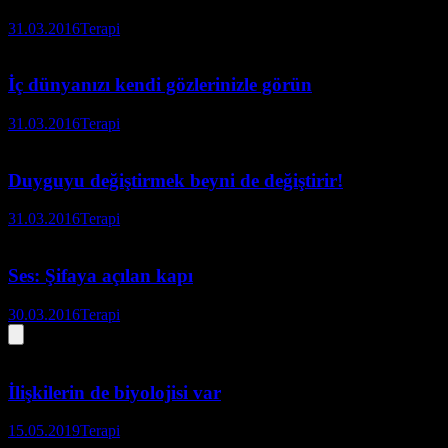
31.03.2016
Terapi
İç dünyanızı kendi gözlerinizle görün
31.03.2016
Terapi
Duyguyu değiştirmek beyni de değiştirir!
31.03.2016
Terapi
Ses: Şifaya açılan kapı
30.03.2016
Terapi
İlişkilerin de biyolojisi var
15.05.2019
Terapi