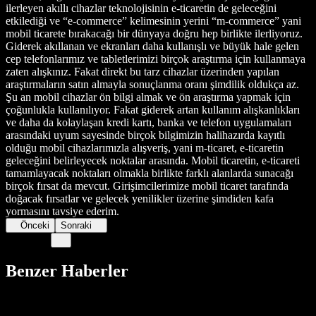
ilerleyen akıllı cihazlar teknolojisinin e-ticaretin de geleceğini
etkilediği ve “e-commerce” kelimesinin yerini “m-commerce” yani
mobil ticarete bırakacağı bir dünyaya doğru hep birlikte ilerliyoruz.
Giderek akıllanan ve ekranları daha kullanışlı ve büyük hale gelen
cep telefonlarımız ve tabletlerimizi birçok araştırma için kullanmaya
zaten alışkınız. Fakat direkt bu tarz cihazlar üzerinden yapılan
araştırmaların satın almayla sonuçlanma oranı şimdilik oldukça az.
Şu an mobil cihazlar ön bilgi almak ve ön araştırma yapmak için
çoğunlukla kullanılıyor. Fakat giderek artan kullanım alışkanlıkları
ve daha da kolaylaşan kredi kartı, banka ve telefon uygulamaları
arasındaki uyum sayesinde birçok bilgimizin halihazırda kayıtlı
olduğu mobil cihazlarımızla alışveriş, yani m-ticaret, e-ticaretin
geleceğini belirleyecek noktalar arasında. Mobil ticaretin, e-ticareti
tamamlayacak noktaları olmakla birlikte farklı alanlarda sunacağı
birçok fırsat da mevcut. Girişimcilerimize mobil ticaret tarafında
doğacak fırsatlar ve gelecek yenilikler üzerine şimdiden kafa
yormasını tavsiye ederim.
Önceki
Sonraki
Benzer Haberler