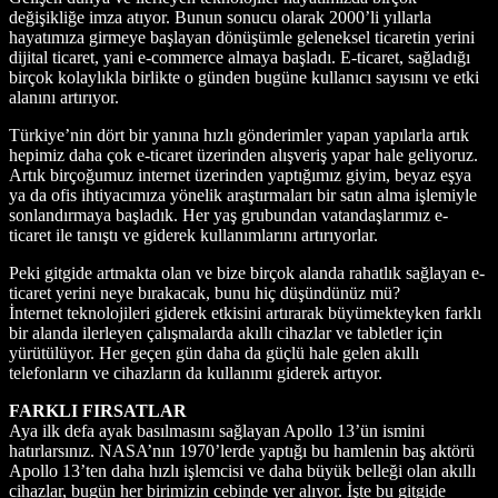
değişikliğe imza atıyor. Bunun sonucu olarak 2000’li yıllarla
hayatımıza girmeye başlayan dönüşümle geleneksel ticaretin yerini
dijital ticaret, yani e-commerce almaya başladı. E-ticaret, sağladığı
birçok kolaylıkla birlikte o günden bugüne kullanıcı sayısını ve etki
alanını artırıyor.
Türkiye’nin dört bir yanına hızlı gönderimler yapan yapılarla artık
hepimiz daha çok e-ticaret üzerinden alışveriş yapar hale geliyoruz.
Artık birçoğumuz internet üzerinden yaptığımız giyim, beyaz eşya
ya da ofis ihtiyacımıza yönelik araştırmaları bir satın alma işlemiyle
sonlandırmaya başladık. Her yaş grubundan vatandaşlarımız e-
ticaret ile tanıştı ve giderek kullanımlarını artırıyorlar.
Peki gitgide artmakta olan ve bize birçok alanda rahatlık sağlayan e-
ticaret yerini neye bırakacak, bunu hiç düşündünüz mü?
İnternet teknolojileri giderek etkisini artırarak büyümekteyken farklı
bir alanda ilerleyen çalışmalarda akıllı cihazlar ve tabletler için
yürütülüyor. Her geçen gün daha da güçlü hale gelen akıllı
telefonların ve cihazların da kullanımı giderek artıyor.
FARKLI FIRSATLAR
Aya ilk defa ayak basılmasını sağlayan Apollo 13’ün ismini
hatırlarsınız. NASA’nın 1970’lerde yaptığı bu hamlenin baş aktörü
Apollo 13’ten daha hızlı işlemcisi ve daha büyük belleği olan akıllı
cihazlar, bugün her birimizin cebinde yer alıyor. İşte bu gitgide