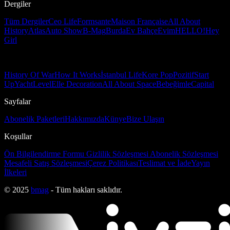
Dergiler
Tüm Dergiler
Ceo Life
Formsante
Maison Française
All About
History
Atlas
Auto Show
B-Mag
Burda
Ev Bahçe
Evim
HELLO!
Hey
Girl
History Of War
How It Works
İstanbul Life
Kore Pop
Pozitif
Start
Up
Yacht
Level
Elle Decoration
All About Space
Bebeğimle
Capital
Sayfalar
Abonelik Paketleri
Hakkımızda
Künye
Bize Ulaşın
Koşullar
Ön Bilgilendirme Formu
Gizlilik Sözleşmesi
Abonelik Sözleşmesi
Mesafeli Satış Sözleşmesi
Çerez Politikası
Teslimat ve İade
Yayın
İlkeleri
© 2025
bmag
- Tüm hakları saklıdır.