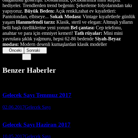
hediyeler. Trendlerden trend beğenin: Şekerleme folyolarından takı
yapıyoruz.
Büyük Beden:
Açık renkli,rahat ev kıyafetleri:
Pantolondan, elbiseye...
Sokak Modası:
Vintage kıyafetlerle günlük
yaşam
Hanımefendi tarzı:
Klasik, steril ve elegan: Altmışlı yılların
belli başlı özelliklerine yeni yorum
Bel çantası:
Cep telefonu,
anahtar ve para için emniyet kemeri!
Tatlı rüyalar:
Mini mini
yavrulara şıklık yağmuru, hepsi 62-86 bedende
Siyah-Beyaz
modası:
Modern desenli kumaşlardan klasik modeller
Önceki
Sonraki
Benzer Haberler
Gelecek Sayı Temmuz 2017
02.06.2017
Gelecek Sayı
Gelecek Sayı Haziran 2017
10.05.2017
Gelecek Sayı