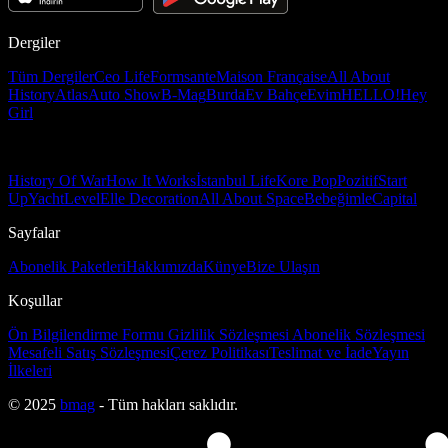
Dergiler
Tüm Dergiler
Ceo Life
Formsante
Maison Française
All About
History
Atlas
Auto Show
B-Mag
Burda
Ev Bahçe
Evim
HELLO!
Hey
Girl
History Of War
How It Works
İstanbul Life
Kore Pop
Pozitif
Start
Up
Yacht
Level
Elle Decoration
All About Space
Bebeğimle
Capital
Sayfalar
Abonelik Paketleri
Hakkımızda
Künye
Bize Ulaşın
Koşullar
Ön Bilgilendirme Formu
Gizlilik Sözleşmesi
Abonelik Sözleşmesi
Mesafeli Satış Sözleşmesi
Çerez Politikası
Teslimat ve İade
Yayın
İlkeleri
© 2025
bmag
- Tüm hakları saklıdır.