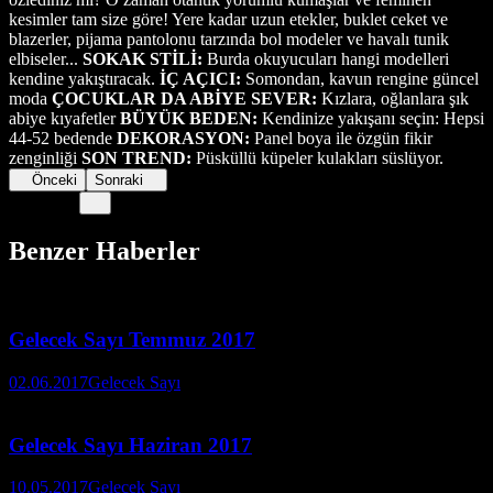
kesimler tam size göre! Yere kadar uzun etekler, buklet ceket ve
blazerler, pijama pantolonu tarzında bol modeler ve havalı tunik
elbiseler...
SOKAK STİLİ:
Burda okuyucuları hangi modelleri
kendine yakıştıracak.
İÇ AÇICI:
Somondan, kavun rengine güncel
moda
ÇOCUKLAR DA ABİYE SEVER:
Kızlara, oğlanlara şık
abiye kıyafetler
BÜYÜK BEDEN:
Kendinize yakışanı seçin: Hepsi
44-52 bedende
DEKORASYON:
Panel boya ile özgün fikir
zenginliği
SON TREND:
Püsküllü küpeler kulakları süslüyor.
Önceki
Sonraki
Benzer Haberler
Gelecek Sayı Temmuz 2017
02.06.2017
Gelecek Sayı
Gelecek Sayı Haziran 2017
10.05.2017
Gelecek Sayı