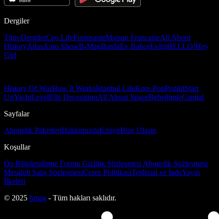
Dergiler
Tüm Dergiler
Ceo Life
Formsante
Maison Française
All About
History
Atlas
Auto Show
B-Mag
Burda
Ev Bahçe
Evim
HELLO!
Hey
Girl
History Of War
How It Works
İstanbul Life
Kore Pop
Pozitif
Start
Up
Yacht
Level
Elle Decoration
All About Space
Bebeğimle
Capital
Sayfalar
Abonelik Paketleri
Hakkımızda
Künye
Bize Ulaşın
Koşullar
Ön Bilgilendirme Formu
Gizlilik Sözleşmesi
Abonelik Sözleşmesi
Mesafeli Satış Sözleşmesi
Çerez Politikası
Teslimat ve İade
Yayın
İlkeleri
© 2025
bmag
- Tüm hakları saklıdır.