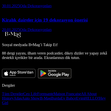
30.01.2025
Oda Dekorasyonları
Kiralık daireler için 19 dekorasyon önerisi
20.01.2025
Oda Dekorasyonları
Sosyal medyada
B•Mag’i Takip Et!
88 dergi yayını, ilham veren podcastler, dikey diziler ve yapay zekâ
destekli içerikler bir arada. Ekranlarınızı dik tutun.
Dergiler
Tüm Dergiler
Ceo Life
Formsante
Maison Française
All About
History
Atlas
Auto Show
B-Mag
Burda
Ev Bahçe
Evim
HELLO!
Hey
Girl