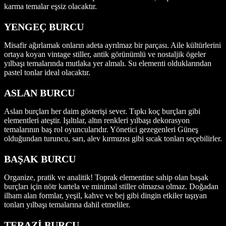
karma temalar eşsiz olacaktır.
YENGEÇ BURCU
Misafir ağırlamak onların adeta ayrılmaz bir parçası. Aile kültürlerini
ortaya koyan vintage stiller, antik görünümlü ve nostaljik ögeler
yılbaşı temalarında mutlaka yer almalı. Su elementi olduklarından
pastel tonlar ideal olacaktır.
ASLAN BURCU
Aslan burçları her daim gösterişi sever. Tıpkı koç burçları gibi
elementleri ateştir. Işıltılar, altın renkleri yılbaşı dekorasyon
temalarının baş rol oyuncularıdır. Yönetici gezegenleri Güneş
olduğundan turuncu, sarı, alev kırmızısı gibi sıcak tonları seçebilirler.
BAŞAK BURCU
Organize, pratik ve analitik! Toprak elementine sahip olan başak
burçları için nötr kartela ve minimal stiller olmazsa olmaz. Doğadan
ilham alan formlar, yeşil, kahve ve bej gibi dingin etkiler taşıyan
tonları yılbaşı temalarına dahil etmeliler.
TERAZİ BURCU