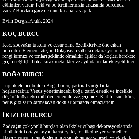
eğilimleri vardır. Peki ya bu tercihlerinizin arkasında burcunuz
varsa? Burçlara göre de mini bir analiz yaptık.
Evim Dergisi Aralık 2024
KOÇ BURCU
Koç, zodyağın tutkulu ve cesur olma özellikleriyle öne çıkan
burcudur. Elementi ateştir. Dolayısıyla yılbaşı dekorasyonunun temel
rengi kırmızı ve tonları şeklinde olmalıdır. Işıklar da koçları harekete
geçireceği için bolca sıcak metalikler ve aydınlatmalar ekleyebilirler.
BOĞA BURCU
Toprak elementindeki Boğa burcu, pastoral vurgulardan
hoşlanacaktır. Venüs yönetimindeki boğa, zarif, estetik ve incelikle
düşünülmüş deko ratif ögelerden de vazgeçemez. Kadife, suni kürk,
peluş gibi sarıp sarmalayan dokular olmazda olmazlarıdır.
İKIZLER BURCU
Zodyağın çok yönlü burçları olan ikizler yılbaşı dekorasyonlarında
kimliklerini ortaya koyan karıştıryakıştır stillerine yer vermeliler.
Hava elementi olan ikizler için sıkıcılıktan uzak, neşeli ve eklektik