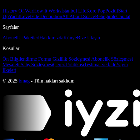
History Of War
How It Works
İstanbul Life
Kore Pop
Pozitif
Start
Up
Yacht
Level
Elle Decoration
All About Space
Bebeğimle
Capital
Sayfalar
Abonelik Paketleri
Hakkımızda
Künye
Bize Ulaşın
Koşullar
Ön Bilgilendirme Formu
Gizlilik Sözleşmesi
Abonelik Sözleşmesi
Mesafeli Satış Sözleşmesi
Çerez Politikası
Teslimat ve İade
Yayın
İlkeleri
© 2025
bmag
- Tüm hakları saklıdır.