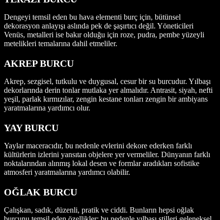
Dengeyi temsil eden bu hava elementi burç için, bütünsel
dekorasyon anlayışı aslında pek de şaşırtıcı değil. Yöneticileri
Venüs, metalleri ise bakır olduğu için roze, pudra, pembe yüzeyli
metelikleri temalarına dahil etmeliler.
AKREP BURCU
Akrep, sezgisel, tutkulu ve duygusal, cesur bir su burcudur. Yılbaşı
dekorlarında derin tonlar mutlaka yer almalıdır. Antrasit, siyah, nefti
yeşil, parlak kırmızılar, zengin kestane tonları zengin bir ambiyans
yaratmalarına yardımcı olur.
YAY BURCU
Yaylar maceracıdır, bu nedenle evlerini dekore ederken farklı
kültürlerin izlerini yansıtan objelere yer vermeliler. Dünyanın farklı
noktalarından alınmış lokal desen ve formlar aradıkları sofistike
atmosferi yaratmalarına yardımcı olabilir.
OĞLAK BURCU
Çalışkan, sadık, düzenli, pratik ve ciddi. Bunların hepsi oğlak
burcunu temsil eden özellikler; bu nedenle yılbaşı stilleri geleneksel