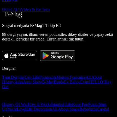
08.03.2025
Video & Ev Turu
Sosyal medyada
B•Mag’i Takip Et!
88 dergi yayını, ilham veren podcastler, dikey diziler ve yapay zekâ
destekli içerikler bir arada. Ekranlarınızı dik tutun.
Dergiler
Tüm Dergiler
Ceo Life
Formsante
Maison Française
All About
History
Atlas
Auto Show
B-Mag
Burda
Ev Bahçe
Evim
HELLO!
Hey
Girl
History Of War
How It Works
İstanbul Life
Kore Pop
Pozitif
Start
Up
Yacht
Level
Elle Decoration
All About Space
Bebeğimle
Capital