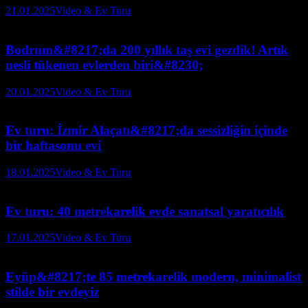
21.01.2025
Video & Ev Turu
Bodrum&#8217;da 200 yıllık taş evi gezdik! Artık
nesli tükenen evlerden biri&#8230;
20.01.2025
Video & Ev Turu
Ev turu: İzmir Alaçatı&#8217;da sessizliğin içinde
bir haftasonu evi
18.01.2025
Video & Ev Turu
Ev turu: 40 metrekarelik evde sanatsal yaratıcılık
17.01.2025
Video & Ev Turu
Eyüp&#8217;te 85 metrekarelik modern, minimalist
stilde bir evdeyiz