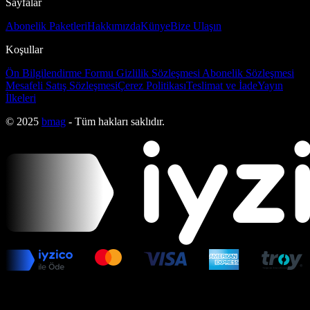
Sayfalar
Abonelik Paketleri
Hakkımızda
Künye
Bize Ulaşın
Koşullar
Ön Bilgilendirme Formu
Gizlilik Sözleşmesi
Abonelik Sözleşmesi
Mesafeli Satış Sözleşmesi
Çerez Politikası
Teslimat ve İade
Yayın
İlkeleri
© 2025
bmag
- Tüm hakları saklıdır.