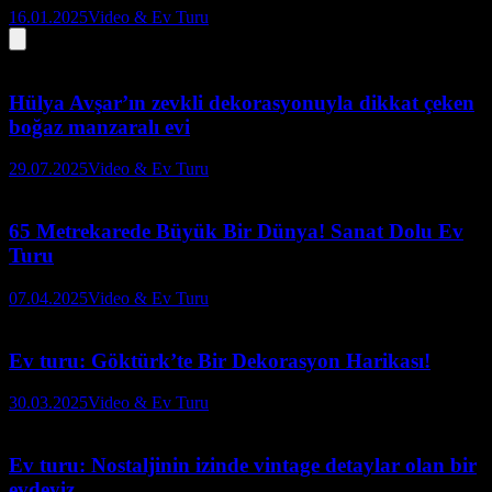
16.01.2025
Video & Ev Turu
Hülya Avşar’ın zevkli dekorasyonuyla dikkat çeken
boğaz manzaralı evi
29.07.2025
Video & Ev Turu
65 Metrekarede Büyük Bir Dünya! Sanat Dolu Ev
Turu
07.04.2025
Video & Ev Turu
Ev turu: Göktürk’te Bir Dekorasyon Harikası!
30.03.2025
Video & Ev Turu
Ev turu: Nostaljinin izinde vintage detaylar olan bir
evdeyiz