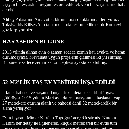
taşıyan bu ev, aslına uygun restore edilerek yeni bir yaşama merhaba
demiş!
Alibey Adası’nın Arnavut kaldırımlı ara sokaklarında ilerliyoruz.
Taksiyarhis Kilisesi’nin tam arkasında restore edilmiş bir Rum evi
göz kırpıyor bize.
HARABEDEN BUGÜNE
2013 yılında alınan evin o zaman sadece zemin katı ayakta ve harap
durumdaymış. Mevzuata uygun projelerin çizilmesi iki yıl sürmüş.
Bu sürede sadece zemin kat ön cephesi ayakta kalabilmiş.
52 M2’LİK TAŞ EV YENİDEN İNŞA EDİLDİ
Ufacık bahçesi ve yaşam alanıyla bizi adeta başka bir dünyaya
götürüyor. 2015 yılının Mart ayında restorasyonuna başlanan yapı
27 metrekare oturum alanlı ve bahçesi dahil 52 metrekarelik bir
alana yerleşiyor.
Evin inşasını Mimar Nurdan Topoğraf gerçekleştirmiş. Nurdan
Hanım her detay ile ilgilenerek, küçük metrekareli bir evde tüm
fonksiyonların düzenli olmasını sağlayacak çözümler üretmiş.