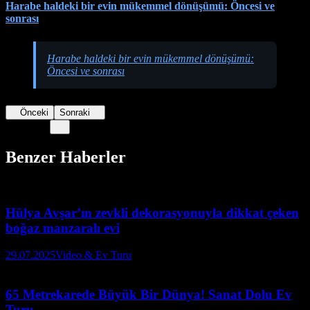
Harabe haldeki bir evin mükemmel dönüşümü: Öncesi ve
sonrası
Harabe haldeki bir evin mükemmel dönüşümü:
Öncesi ve sonrası
Önceki
Sonraki
Benzer Haberler
Hülya Avşar’ın zevkli dekorasyonuyla dikkat çeken
boğaz manzaralı evi
29.07.2025
Video & Ev Turu
65 Metrekarede Büyük Bir Dünya! Sanat Dolu Ev
Turu