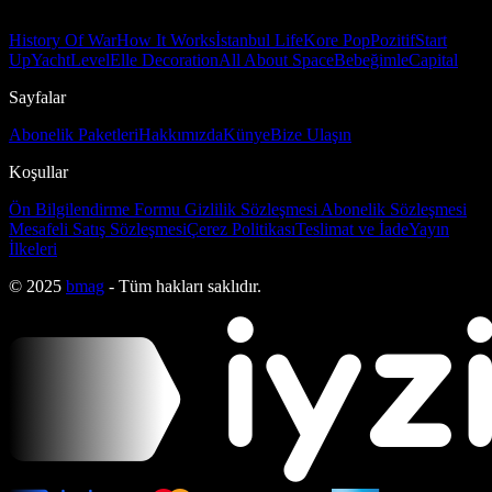
History Of War
How It Works
İstanbul Life
Kore Pop
Pozitif
Start
Up
Yacht
Level
Elle Decoration
All About Space
Bebeğimle
Capital
Sayfalar
Abonelik Paketleri
Hakkımızda
Künye
Bize Ulaşın
Koşullar
Ön Bilgilendirme Formu
Gizlilik Sözleşmesi
Abonelik Sözleşmesi
Mesafeli Satış Sözleşmesi
Çerez Politikası
Teslimat ve İade
Yayın
İlkeleri
© 2025
bmag
- Tüm hakları saklıdır.