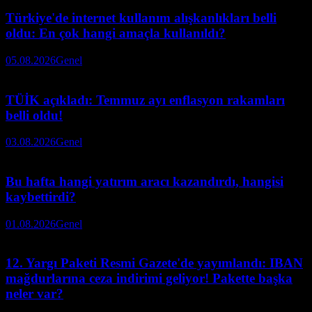
Türkiye'de internet kullanım alışkanlıkları belli
oldu: En çok hangi amaçla kullanıldı?
05.08.2026
Genel
TÜİK açıkladı: Temmuz ayı enflasyon rakamları
belli oldu!
03.08.2026
Genel
Bu hafta hangi yatırım aracı kazandırdı, hangisi
kaybettirdi?
01.08.2026
Genel
12. Yargı Paketi Resmi Gazete'de yayımlandı: IBAN
mağdurlarına ceza indirimi geliyor! Pakette başka
neler var?