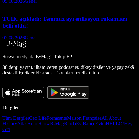
05.08.2026
Genel
TÜİK açıkladı: Temmuz ayı enflasyon rakamları
belli oldu!
03.08.2026
Genel
Sosyal medyada
B•Mag’i Takip Et!
88 dergi yayını, ilham veren podcastler, dikey diziler ve yapay zekâ
destekli içerikler bir arada. Ekranlarınızı dik tutun.
Dergiler
Tüm Dergiler
Ceo Life
Formsante
Maison Française
All About
History
Atlas
Auto Show
B-Mag
Burda
Ev Bahçe
Evim
HELLO!
Hey
Girl