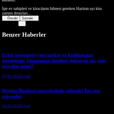
İşte ev sahipleri ve kiracıların bilmesi gereken Haziran ayı kira
zammı detayları...
Önceki
Sonraki
Benzer Haberler
Evim sisteminde yeni şartlar ve kısıtlamalar
gündemde: Finansman limitleri değişecek mi, yeni
kurallar neler?
07.08.2026
Genel
Merkez Bankası rezervlerinde yükseliş! İşte son
rakamlar
06.08.2026
Genel