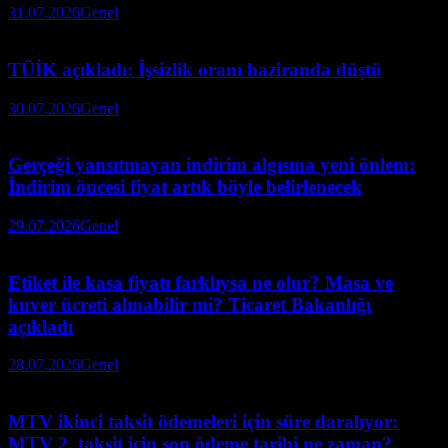
31.07.2026
Genel
TÜİK açıkladı: İşsizlik oranı haziranda düştü
30.07.2026
Genel
Gerçeği yansıtmayan indirim algısına yeni önlem:
İndirim öncesi fiyat artık böyle belirlenecek
29.07.2026
Genel
Etiket ile kasa fiyatı farklıysa ne olur? Masa ve
kuver ücreti alınabilir mi? Ticaret Bakanlığı
açıkladı
28.07.2026
Genel
MTV ikinci taksit ödemeleri için süre daralıyor:
MTV 2. taksit için son ödeme tarihi ne zaman?