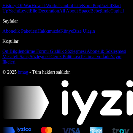
History Of War
How It Works
İstanbul Life
Kore Pop
Pozitif
Start
Up
Yacht
Level
Elle Decoration
All About Space
Bebeğimle
Capital
Sayfalar
Abonelik Paketleri
Hakkımızda
Künye
Bize Ulaşın
Koşullar
Ön Bilgilendirme Formu
Gizlilik Sözleşmesi
Abonelik Sözleşmesi
Mesafeli Satış Sözleşmesi
Çerez Politikası
Teslimat ve İade
Yayın
İlkeleri
© 2025
bmag
- Tüm hakları saklıdır.