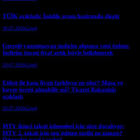
TÜİK açıkladı: İşsizlik oranı haziranda düştü
30.07.2026
Genel
Gerçeği yansıtmayan indirim algısına yeni önlem:
İndirim öncesi fiyat artık böyle belirlenecek
29.07.2026
Genel
Etiket ile kasa fiyatı farklıysa ne olur? Masa ve
kuver ücreti alınabilir mi? Ticaret Bakanlığı
açıkladı
28.07.2026
Genel
MTV ikinci taksit ödemeleri için süre daralıyor:
MTV 2. taksit için son ödeme tarihi ne zaman?
Ödemeler nasıl yapılır?