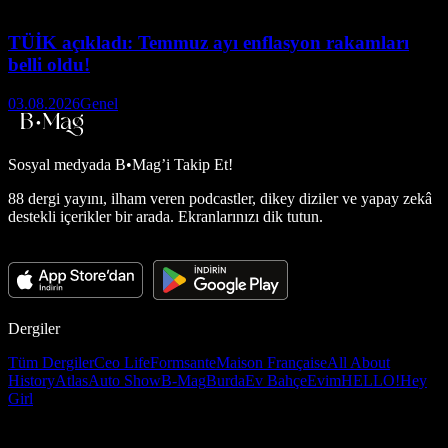
TÜİK açıkladı: Temmuz ayı enflasyon rakamları
belli oldu!
03.08.2026
Genel
Sosyal medyada
B•Mag’i Takip Et!
88 dergi yayını, ilham veren podcastler, dikey diziler ve yapay zekâ
destekli içerikler bir arada. Ekranlarınızı dik tutun.
Dergiler
Tüm Dergiler
Ceo Life
Formsante
Maison Française
All About
History
Atlas
Auto Show
B-Mag
Burda
Ev Bahçe
Evim
HELLO!
Hey
Girl