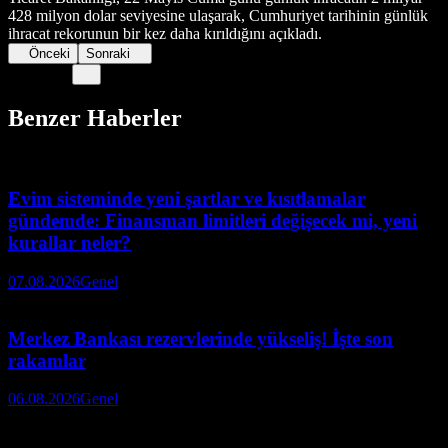
428 milyon dolar seviyesine ulaşarak, Cumhuriyet tarihinin günlük
ihracat rekorunun bir kez daha kırıldığını açıkladı.
Önceki
Sonraki
Benzer Haberler
Evim sisteminde yeni şartlar ve kısıtlamalar
gündemde: Finansman limitleri değişecek mi, yeni
kurallar neler?
07.08.2026
Genel
Merkez Bankası rezervlerinde yükseliş! İşte son
rakamlar
06.08.2026
Genel