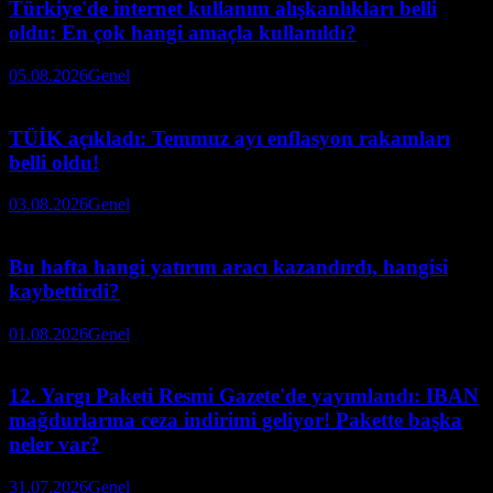
Türkiye'de internet kullanım alışkanlıkları belli
oldu: En çok hangi amaçla kullanıldı?
05.08.2026
Genel
TÜİK açıkladı: Temmuz ayı enflasyon rakamları
belli oldu!
03.08.2026
Genel
Bu hafta hangi yatırım aracı kazandırdı, hangisi
kaybettirdi?
01.08.2026
Genel
12. Yargı Paketi Resmi Gazete'de yayımlandı: IBAN
mağdurlarına ceza indirimi geliyor! Pakette başka
neler var?
31.07.2026
Genel