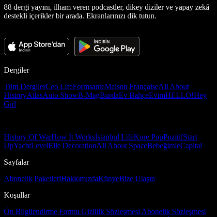
88 dergi yayını, ilham veren podcastler, dikey diziler ve yapay zekâ
destekli içerikler bir arada. Ekranlarınızı dik tutun.
Dergiler
Tüm Dergiler
Ceo Life
Formsante
Maison Française
All About
History
Atlas
Auto Show
B-Mag
Burda
Ev Bahçe
Evim
HELLO!
Hey
Girl
History Of War
How It Works
İstanbul Life
Kore Pop
Pozitif
Start
Up
Yacht
Level
Elle Decoration
All About Space
Bebeğimle
Capital
Sayfalar
Abonelik Paketleri
Hakkımızda
Künye
Bize Ulaşın
Koşullar
Ön Bilgilendirme Formu
Gizlilik Sözleşmesi
Abonelik Sözleşmesi