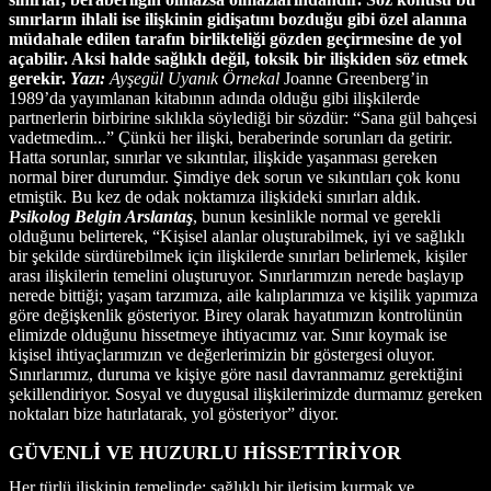
sınırların ihlali ise ilişkinin gidişatını bozduğu gibi özel alanına
müdahale edilen tarafın birlikteliği gözden geçirmesine de yol
açabilir. Aksi halde sağlıklı değil, toksik bir ilişkiden söz etmek
gerekir.
Yazı:
Ayşegül Uyanık Örnekal
Joanne Greenberg’in
1989’da yayımlanan kitabının adında olduğu gibi ilişkilerde
partnerlerin birbirine sıklıkla söylediği bir sözdür: “Sana gül bahçesi
vadetmedim...” Çünkü her ilişki, beraberinde sorunları da getirir.
Hatta sorunlar, sınırlar ve sıkıntılar, ilişkide yaşanması gereken
normal birer durumdur. Şimdiye dek sorun ve sıkıntıları çok konu
etmiştik. Bu kez de odak noktamıza ilişkideki sınırları aldık.
Psikolog Belgin Arslantaş
, bunun kesinlikle normal ve gerekli
olduğunu belirterek, “Kişisel alanlar oluşturabilmek, iyi ve sağlıklı
bir şekilde sürdürebilmek için ilişkilerde sınırları belirlemek, kişiler
arası ilişkilerin temelini oluşturuyor. Sınırlarımızın nerede başlayıp
nerede bittiği; yaşam tarzımıza, aile kalıplarımıza ve kişilik yapımıza
göre değişkenlik gösteriyor. Birey olarak hayatımızın kontrolünün
elimizde olduğunu hissetmeye ihtiyacımız var. Sınır koymak ise
kişisel ihtiyaçlarımızın ve değerlerimizin bir göstergesi oluyor.
Sınırlarımız, duruma ve kişiye göre nasıl davranmamız gerektiğini
şekillendiriyor. Sosyal ve duygusal ilişkilerimizde durmamız gereken
noktaları bize hatırlatarak, yol gösteriyor” diyor.
GÜVENLİ VE HUZURLU HİSSETTİRİYOR
Her türlü ilişkinin temelinde; sağlıklı bir iletişim kurmak ve