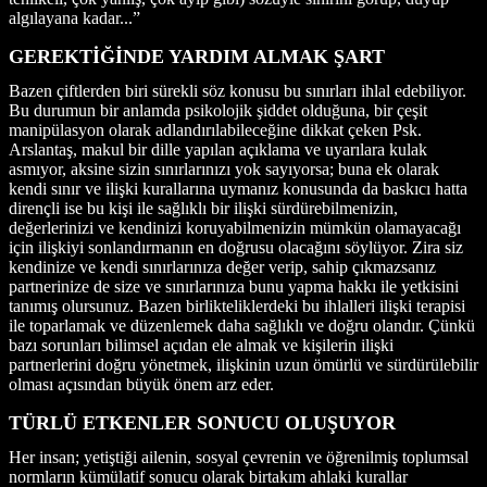
algılayana kadar...”
GEREKTİĞİNDE YARDIM ALMAK ŞART
Bazen çiftlerden biri sürekli söz konusu bu sınırları ihlal edebiliyor.
Bu durumun bir anlamda psikolojik şiddet olduğuna, bir çeşit
manipülasyon olarak adlandırılabileceğine dikkat çeken Psk.
Arslantaş, makul bir dille yapılan açıklama ve uyarılara kulak
asmıyor, aksine sizin sınırlarınızı yok sayıyorsa; buna ek olarak
kendi sınır ve ilişki kurallarına uymanız konusunda da baskıcı hatta
dirençli ise bu kişi ile sağlıklı bir ilişki sürdürebilmenizin,
değerlerinizi ve kendinizi koruyabilmenizin mümkün olamayacağı
için ilişkiyi sonlandırmanın en doğrusu olacağını söylüyor. Zira siz
kendinize ve kendi sınırlarınıza değer verip, sahip çıkmazsanız
partnerinize de size ve sınırlarınıza bunu yapma hakkı ile yetkisini
tanımış olursunuz. Bazen birlikteliklerdeki bu ihlalleri ilişki terapisi
ile toparlamak ve düzenlemek daha sağlıklı ve doğru olandır. Çünkü
bazı sorunları bilimsel açıdan ele almak ve kişilerin ilişki
partnerlerini doğru yönetmek, ilişkinin uzun ömürlü ve sürdürülebilir
olması açısından büyük önem arz eder.
TÜRLÜ ETKENLER SONUCU OLUŞUYOR
Her insan; yetiştiği ailenin, sosyal çevrenin ve öğrenilmiş toplumsal
normların kümülatif sonucu olarak birtakım ahlaki kurallar