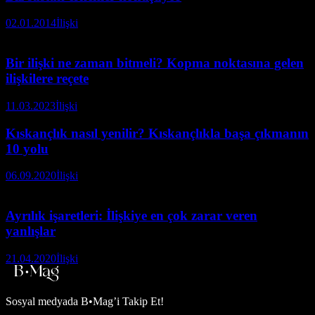
02.01.2014
İlişki
Bir ilişki ne zaman bitmeli? Kopma noktasına gelen
ilişkilere reçete
11.03.2023
İlişki
Kıskançlık nasıl yenilir? Kıskançlıkla başa çıkmanın
10 yolu
06.09.2020
İlişki
Ayrılık işaretleri: İlişkiye en çok zarar veren
yanlışlar
21.04.2020
İlişki
Sosyal medyada
B•Mag’i Takip Et!