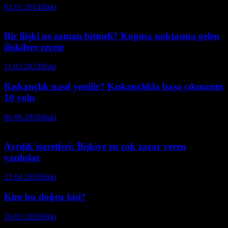
02.01.2014
İlişki
Bir ilişki ne zaman bitmeli? Kopma noktasına gelen
ilişkilere reçete
11.03.2023
İlişki
Kıskançlık nasıl yenilir? Kıskançlıkla başa çıkmanın
10 yolu
06.09.2020
İlişki
Ayrılık işaretleri: İlişkiye en çok zarar veren
yanlışlar
21.04.2020
İlişki
Kim bu doğru kişi?
26.03.2020
İlişki