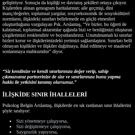
geliştiriyor. Sonuçta da kişiliği ve davranış şekilleri ortaya çıkıyor.
Kişilerden alınan genogram haritalarının; aile geçmişi, dini
inanç/değerler, toplumsal yargılar, sosyoekonomik ile sosyokültürel
normların, ilişkideki sınırları belirlemede en güçlü etmenleri
oluşturduğunu vurgulayan Psk. Arslantaş, “Ve bizler, bu öğreti ile
kalıtımsal, toplumsal aktarımlar ışığında bizi ve benliğimizi oluşturan
çizgilerimizi renklendirir ve boyutlandırırız. Unutulmamalı ki sınırlar
bizleri korur ve ilişkilerimizdeki yerimizi sağlamlaştırır. Sınırları belli
olmayan kişilikler ve ilişkiler dağılmaya, ihlal edilmeye ve maalesef
sonlanmaya mahkumdur” diyor.
“Siz kendinize ve kendi sınırlarınıza değer verip, sahip
çıkmazsanız partnerinize de size ve sınırlarınıza bunu yapma
hakkı ile yetkisini tanımış olursunuz.”
İLİŞKİDE SINIR İHALLELERİ
Psikolog Belgin Arslantaş, ilişkilerde en sık rastlanan sınır ihlallerini
şöyle sıralıyor:
Sizi yönetmeye çalışıyorsa,
Sizi değiştirmeye çalışıyorsa,
Saygısızlık yapıyorsa,