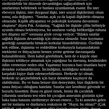
sürdürülebilir bir düzende devamlılığını sağlayabilmek için
sınırlarımızı belirlemek ve bunlara uyumlanmak esastır. Bu ister
ebeveyn ilişkisi, ister duygusal ilişki, ister sosyal ilişkilerimiz olsun
sonuç asla değişmez. “Sınırlar, açık ya da kapalı ilişkilerin olmazsa
olmazıdır. Kişilik altyapımızı ve psikolojik korunma duvarımızı
oluşturur” diyen Psk. Arslantaş, “Sağlıklı bir ilişkide çiftin birbiriyle
uyumlu olması bekleniyorsa, bu sınırların varlığı birlikteliğin ruhuna
ters düşmez mi?” sorusuna şöyle cevap veriyor: “Bilakis sınırlar
sağlıklı ilişkinin devamlılığı için olmazsa olmazdır. Sınır koymanız
gerektiği zamanlarda birtakım korkular hissedebilirsiniz. Özellikle
terk edilme, dışlanma ve reddedilme korkusuyla karşınızdakinin
isteklerini ve ihtiyaçlarını hemen yerine getirme davranışında
bulunabilirsiniz. Hem kabul görebilmek, hem de o kişiyle olan
ilişkinizi tehlikeye atmamak için yaptığınız bu davranış, kendinizden
ödün vermenize neden olur. Yaşamınız boyunca bazı insanlara hayır
demekte zorlanabilirsiniz. İncindiğiniz, kırıldığınız noktaları
karşıdaki kişiye ifade edemeyebilirsiniz. Herkesle iyi olmak,
herkesle iyi geçinebilmek için hayır demekten kaçınıyor da
olabilirsiniz. Bu ve buna benzer tüm deneyimler, bize ilişkilerin bir
sınıra ihtiyacı olduğunu hatırlatır. Sınırlar size kendinizi güvende ve
huzurlu hissettirir. Buna en güzel örnek, henüz ilk çocukluk
yıllarında sınırlarını test eden bir çocuğun annesinin gözünün içine
baka baka hatasını sürdürmeye devam etmesi... Ta ki anneden gelen
net bir tonlama ve durdurucu reaksiyon ile “Hayır, bu olmaz!” (Çok
tehlikeli, çok yanlış, çok ayıp gibi) sözüyle sınırını görüp, duyup