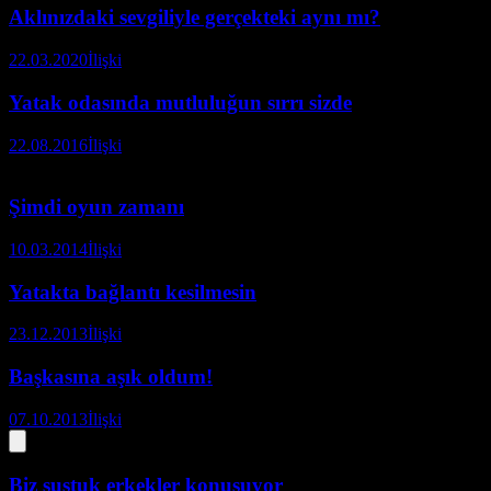
Aklınızdaki sevgiliyle gerçekteki aynı mı?
22.03.2020
İlişki
Yatak odasında mutluluğun sırrı sizde
22.08.2016
İlişki
Şimdi oyun zamanı
10.03.2014
İlişki
Yatakta bağlantı kesilmesin
23.12.2013
İlişki
Başkasına aşık oldum!
07.10.2013
İlişki
Biz sustuk erkekler konuşuyor