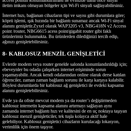
access pointin konumlandırılması ile evinizde daha önce sinyal
iletim imkanı olmayan bölgeler için Wi-Fi sinyali sağlayabilirsiniz.
İnternet hızı, bağlanan cihazların tipi ve sayısı gibi durumlara göre;
köprü işlemi, ışık hızında bir bağlantı sunamaz ancak Wi-Fi sinyal
alanını genişletir.Zyxel olarak WAP3205 v3, NBG418N v2 Access
point /router, NBG6615 acess point/gigabit router gibi faklı
ürünlerimiz bulunmakta. Bu ürünlerden dilediğinizi tercih edip,
ağınızı genişletebilirsiniz.
8- KABLOSUZ MENZİL GENİŞLETİCİ
Evlerde modem veya router genelde salonda konumlandırıldığı için;
ebeveynler bu odada çalışırken internet erişiminde sorun
yaşamayabilir. Ancak kendi odalarından online olarak derse katılan
öğrenciler, zaman zaman bağlantı sorunu ile karşı karşıya kalabilir.
Böylesi durumlarda bir kablosuz ağ genişletici ile evdeki kapsama
alanını genişletebilirsiniz.
Evde ya da ofiste mevcut modem ya da router’ı değiştirmeden
kablosuz internetin kapsama alanını artırmayı sağlayan aynı
zamanda internet bağlantı hızı ve kalitesini de en uç noktaya taşıyan
kablosuz menzil genişleticiler, tek tuşla kolayca aktif hale
gelebiliyor. Kablosuz genişletici cihazların kurulacağı lokasyon,
verimlilik için önem taşıyor.