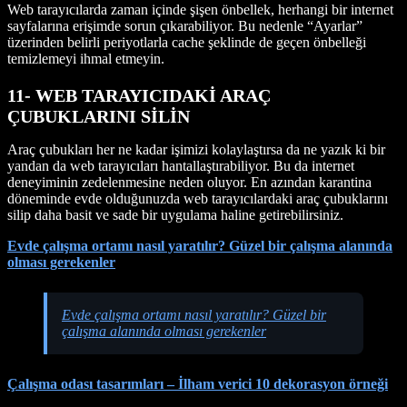
Web tarayıcılarda zaman içinde şişen önbellek, herhangi bir internet
sayfalarına erişimde sorun çıkarabiliyor. Bu nedenle “Ayarlar”
üzerinden belirli periyotlarla cache şeklinde de geçen önbelleği
temizlemeyi ihmal etmeyin.
11- WEB TARAYICIDAKİ ARAÇ
ÇUBUKLARINI SİLİN
Araç çubukları her ne kadar işimizi kolaylaştırsa da ne yazık ki bir
yandan da web tarayıcıları hantallaştırabiliyor. Bu da internet
deneyiminin zedelenmesine neden oluyor. En azından karantina
döneminde evde olduğunuzda web tarayıcılardaki araç çubuklarını
silip daha basit ve sade bir uygulama haline getirebilirsiniz.
Evde çalışma ortamı nasıl yaratılır? Güzel bir çalışma alanında
olması gerekenler
Evde çalışma ortamı nasıl yaratılır? Güzel bir
çalışma alanında olması gerekenler
Çalışma odası tasarımları – İlham verici 10 dekorasyon örneği