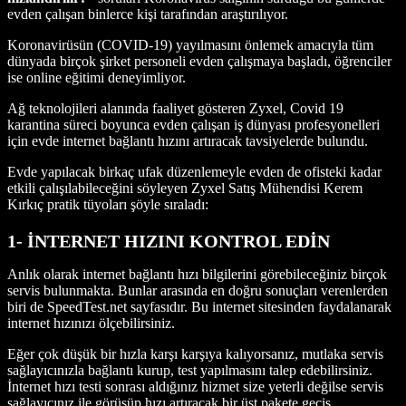
evden çalışan binlerce kişi tarafından araştırılıyor.
Koronavirüsün (COVID-19) yayılmasını önlemek amacıyla tüm
dünyada birçok şirket personeli evden çalışmaya başladı, öğrenciler
ise online eğitimi deneyimliyor.
Ağ teknolojileri alanında faaliyet gösteren Zyxel, Covid 19
karantina süreci boyunca evden çalışan iş dünyası profesyonelleri
için evde internet bağlantı hızını artıracak tavsiyelerde bulundu.
Evde yapılacak birkaç ufak düzenlemeyle evden de ofisteki kadar
etkili çalışılabileceğini söyleyen Zyxel Satış Mühendisi Kerem
Kırkıç pratik tüyoları şöyle sıraladı:
1- İNTERNET HIZINI KONTROL EDİN
Anlık olarak internet bağlantı hızı bilgilerini görebileceğiniz birçok
servis bulunmakta. Bunlar arasında en doğru sonuçları verenlerden
biri de SpeedTest.net sayfasıdır. Bu internet sitesinden faydalanarak
internet hızınızı ölçebilirsiniz.
Eğer çok düşük bir hızla karşı karşıya kalıyorsanız, mutlaka servis
sağlayıcınızla bağlantı kurup, test yapılmasını talep edebilirsiniz.
İnternet hızı testi sonrası aldığınız hizmet size yeterli değilse servis
sağlayıcınız ile görüşüp hızı artıracak bir üst pakete geçiş