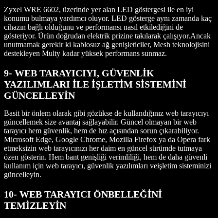
Zyxel WRE 6602, üzerinde yer alan LED göstergesi ile en iyi
konumu bulmaya yardımcı oluyor. LED gösterge aynı zamanda kaç
cihazın bağlı olduğunu ve performansı nasıl etkilediğini de
gösteriyor. Ürün doğrudan elektrik prizine takılarak çalışıyor.Ancak
unutmamak gerekir ki kablosuz ağ genişleticiler, Mesh teknolojisini
destekleyen Multy kadar yüksek performans sunmaz.
9- WEB TARAYICIYI, GÜVENLİK
YAZILIMLARI İLE İŞLETİM SİSTEMİNİ
GÜNCELLEYİN
Basit bir önlem olarak gibi gözükse de kullandığınız web tarayıcıyı
güncellemek size avantaj sağlayabilir. Güncel olmayan bir web
tarayıcı hem güvenlik, hem de hız açısından sorun çıkarabiliyor.
Microsoft Edge, Google Chrome, Mozilla Firefox ya da Opera fark
etmeksizin web tarayıcınızı her daim en güncel sürümde tutmaya
özen gösterin. Hem bant genişliği verimliliği, hem de daha güvenli
kullanım için web tarayıcı, güvenlik yazılımları veişletim sisteminizi
güncelleyin.
10- WEB TARAYICI ÖNBELLEĞİNİ
TEMİZLEYİN