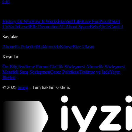
Girl
History Of War
How It Works
İstanbul Life
Kore Pop
Pozitif
Start
Up
Yacht
Level
Elle Decoration
All About Space
Bebeğimle
Capital
Sayfalar
Abonelik Paketleri
Hakkımızda
Künye
Bize Ulaşın
Koşullar
Ön Bilgilendirme Formu
Gizlilik Sözleşmesi
Abonelik Sözleşmesi
Mesafeli Satış Sözleşmesi
Çerez Politikası
Teslimat ve İade
Yayın
İlkeleri
© 2025
bmag
- Tüm hakları saklıdır.