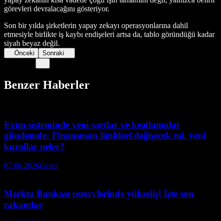
görevleri devralacağını gösteriyor.
Son bir yılda şirketlerin yapay zekayı operasyonlarına dahil
etmesiyle birlikte iş kaybı endişeleri artsa da, tablo göründüğü kadar
siyah beyaz değil.
Önceki
Sonraki
Benzer Haberler
Evim sisteminde yeni şartlar ve kısıtlamalar
gündemde: Finansman limitleri değişecek mi, yeni
kurallar neler?
07.08.2026
Genel
Merkez Bankası rezervlerinde yükseliş! İşte son
rakamlar