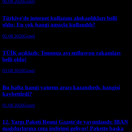
06.08.2026
Genel
Türkiye'de internet kullanım alışkanlıkları belli
oldu: En çok hangi amaçla kullanıldı?
05.08.2026
Genel
TÜİK açıkladı: Temmuz ayı enflasyon rakamları
belli oldu!
03.08.2026
Genel
Bu hafta hangi yatırım aracı kazandırdı, hangisi
kaybettirdi?
01.08.2026
Genel
12. Yargı Paketi Resmi Gazete'de yayımlandı: IBAN
mağdurlarına ceza indirimi geliyor! Pakette başka