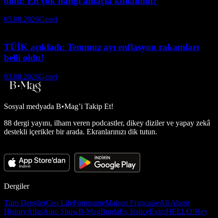
oldu: En çok hangi amaçla kullanıldı?
05.08.2026
Genel
TÜİK açıkladı: Temmuz ayı enflasyon rakamları
belli oldu!
03.08.2026
Genel
Sosyal medyada
B•Mag’i Takip Et!
88 dergi yayını, ilham veren podcastler, dikey diziler ve yapay zekâ
destekli içerikler bir arada. Ekranlarınızı dik tutun.
Dergiler
Tüm Dergiler
Ceo Life
Formsante
Maison Française
All About
History
Atlas
Auto Show
B-Mag
Burda
Ev Bahçe
Evim
HELLO!
Hey