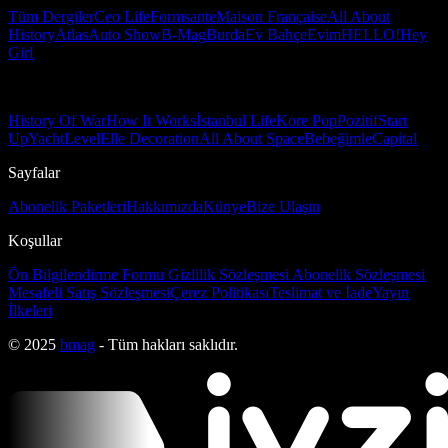
Tüm Dergiler
Ceo Life
Formsante
Maison Française
All About
History
Atlas
Auto Show
B-Mag
Burda
Ev Bahçe
Evim
HELLO!
Hey
Girl
History Of War
How It Works
İstanbul Life
Kore Pop
Pozitif
Start
Up
Yacht
Level
Elle Decoration
All About Space
Bebeğimle
Capital
Sayfalar
Abonelik Paketleri
Hakkımızda
Künye
Bize Ulaşın
Koşullar
Ön Bilgilendirme Formu
Gizlilik Sözleşmesi
Abonelik Sözleşmesi
Mesafeli Satış Sözleşmesi
Çerez Politikası
Teslimat ve İade
Yayın
İlkeleri
© 2025
bmag
- Tüm hakları saklıdır.