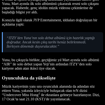
Yuna, Mart ayında ilk solo albümünü çıkararak resmi solo çıkışını
yapacak. Haberde, genç idolün müzik videosu çekimlerine de
başladığı bilgisi yer aldı.
Konuyla ilgili olarak JYP Entertainment, iddiaları doğrulayan bir
açıklama yaptı:
“ITZY’den Yuna’nın solo debut albümü için hazırlık yaptığı
doğrudur. Ancak kesin çıkış tarihi henüz belirlenmedi.
İlerleyen dönemde duyurulacaktır.”
Yuna, bu çıkışıyla birlikte, geçtiğimiz yıl Mart ayında solo albümü
“AIR” ile solo debut yapan Yeji’nin ardından ITZY’den solo
kariyere adım atan ikinci üye olacak.
Oyunculukta da yükselişte
Müzik kariyerinin yanı sıra oyunculuk alanında da adından söz
ettiren Yuna, yakında izleyiciyle buluşacak olan tvN dizisi
“Undercover Miss Hong” ile ekranlara gelmeye hazırlanıyor. Dizi,
17 Ocak’ta saat 21.10 (KST)’de yayınlanacak.