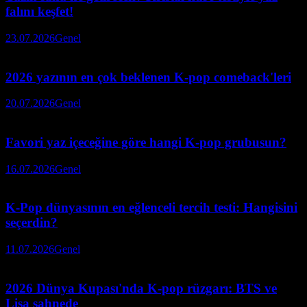
falını keşfet!
23.07.2026
Genel
2026 yazının en çok beklenen K-pop comeback'leri
20.07.2026
Genel
Favori yaz içeceğine göre hangi K-pop grubusun?
16.07.2026
Genel
K-Pop dünyasının en eğlenceli tercih testi: Hangisini
seçerdin?
11.07.2026
Genel
2026 Dünya Kupası'nda K-pop rüzgarı: BTS ve
Lisa sahnede