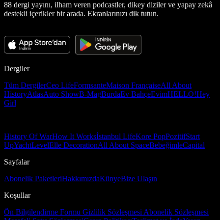
88 dergi yayını, ilham veren podcastler, dikey diziler ve yapay zekâ
destekli içerikler bir arada. Ekranlarınızı dik tutun.
Dergiler
Tüm Dergiler
Ceo Life
Formsante
Maison Française
All About
History
Atlas
Auto Show
B-Mag
Burda
Ev Bahçe
Evim
HELLO!
Hey
Girl
History Of War
How It Works
İstanbul Life
Kore Pop
Pozitif
Start
Up
Yacht
Level
Elle Decoration
All About Space
Bebeğimle
Capital
Sayfalar
Abonelik Paketleri
Hakkımızda
Künye
Bize Ulaşın
Koşullar
Ön Bilgilendirme Formu
Gizlilik Sözleşmesi
Abonelik Sözleşmesi