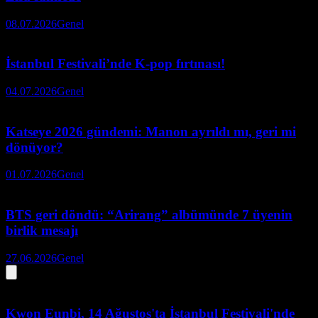
08.07.2026
Genel
İstanbul Festivali’nde K-pop fırtınası!
04.07.2026
Genel
Katseye 2026 gündemi: Manon ayrıldı mı, geri mi
dönüyor?
01.07.2026
Genel
BTS geri döndü: “Arirang” albümünde 7 üyenin
birlik mesajı
27.06.2026
Genel
Kwon Eunbi, 14 Ağustos'ta İstanbul Festivali'nde