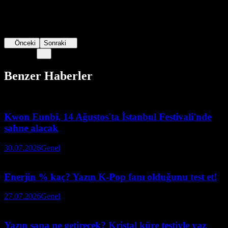
Önceki
Sonraki
Benzer Haberler
Kwon Eunbi, 14 Ağustos'ta İstanbul Festivali'nde
sahne alacak
30.07.2026
Genel
Enerjin % kaç? Yazın K-Pop fanı olduğunu test et!
27.07.2026
Genel
Yazın sana ne getirecek? Kristal küre testiyle yaz