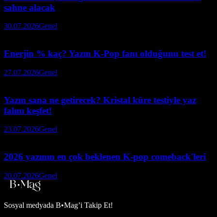
sahne alacak
30.07.2026
Genel
Enerjin % kaç? Yazın K-Pop fanı olduğunu test et!
27.07.2026
Genel
Yazın sana ne getirecek? Kristal küre testiyle yaz
falını keşfet!
23.07.2026
Genel
2026 yazının en çok beklenen K-pop comeback'leri
20.07.2026
Genel
Sosyal medyada
B•Mag’i Takip Et!