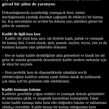
görsel bir şölen de yaratıyor.
Dokunduğunuzda uyandırdığı yumuşacık hissi, ismini
duyduğunuzda yarattığı davetkar çağrışımı ile etkileyici bir kumaş
bu. Kış mevsiminin en sevilen bu dokusu ısıyı artırırken görsel bir
şölen de yaratıyor.
Kadife ile ilgili kısa kısa
– Kadife; bir yüzü kısa, ince, sık tüylerle kaplı, parlak ve yumuşak
bir kumaş türü. Genel olarak, ipek, pamuk, naylon, reyon, yün ya da
bunların karışımı olan ipliklerden dokunur.
– Her ne kadar kadife denildiğinde akla geleneksel ve klasik bir stil
gelse de aslında geometrik desenleriyle kadife modern mekanlar için
de ideal bir seçenek.
– Hem perdelik hem de döşemeliklerde rahatlıkla tercih
edebileceğiniz kadifeyi aslında yatak örtüsü olarak da kullanarak
çok daha soft bir görünüm elde edebilirsiniz.
Kadife kumaşın bakımı
Kadifeler genellikle yoğun renkleri ve yumuşak dokulu görüntüleri
ile mekanlara şıklık ve zenginlik kazandıran kumaşlardır. Fakat
tozlar kadife kumaşa daha fazla etki ettiğinden bakımı ve saklanması
oldukça önemlidir. Kadife hassas bir kumaş olduğundan kuru