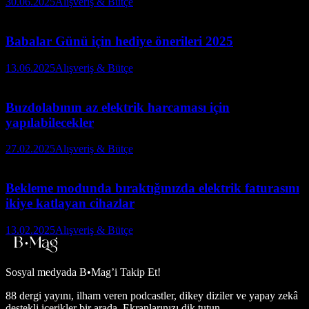
30.06.2025
Alışveriş & Bütçe
Babalar Günü için hediye önerileri 2025
13.06.2025
Alışveriş & Bütçe
Buzdolabının az elektrik harcaması için
yapılabilecekler
27.02.2025
Alışveriş & Bütçe
Bekleme modunda bıraktığınızda elektrik faturasını
ikiye katlayan cihazlar
13.02.2025
Alışveriş & Bütçe
Sosyal medyada
B•Mag’i Takip Et!
88 dergi yayını, ilham veren podcastler, dikey diziler ve yapay zekâ
destekli içerikler bir arada. Ekranlarınızı dik tutun.