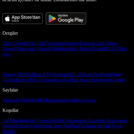
Dergiler
Tüm Dergiler
Ceo Life
Formsante
Maison Française
All About
History
Atlas
Auto Show
B-Mag
Burda
Ev Bahçe
Evim
HELLO!
Hey
Girl
History Of War
How It Works
İstanbul Life
Kore Pop
Pozitif
Start
Up
Yacht
Level
Elle Decoration
All About Space
Bebeğimle
Capital
Sayfalar
Abonelik Paketleri
Hakkımızda
Künye
Bize Ulaşın
Koşullar
Ön Bilgilendirme Formu
Gizlilik Sözleşmesi
Abonelik Sözleşmesi
Mesafeli Satış Sözleşmesi
Çerez Politikası
Teslimat ve İade
Yayın
İlkeleri