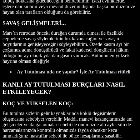
kopuş noktasına gidebileceğini belirtebilirim. Bazı evliliklerde,
eşlere dair sırların veya mevcut düzenin dışında başka bir düzeni ve
hayatı olan tarafların olduğunu da görebiliriz.
SAVAŞ GELİŞMELERİ...
Mars’ın retrodan önceki durağan durumda olması ile özellikle
cephelerde savaş söylemlerinin hız kazanacağını ve savaşın
boyutlarının genişleyeceğini söyleyebilirim. Özetle kasım ayı bir
çoğumuz adına dönüştürücü ve fakat kadersel döngülerin hâkim
olduğu bir ay olarak yıla damgasını vuracak. Bütünün en yüksek
hayrına olması dileğiyle.
Ay Tutulması'nda ne yapılır? İşte Ay Tutulması ritüeli
KANLI AY TUTULMASI BURÇLARI NASIL
ETKİLEYECEK?
KOÇ VE YÜKSELEN KOÇ:
Bu tutulma sizlerin gelir kaynaklarında köklü değişimlerin
oluşmasına sebebiyet verebilir. Maddi, manevi kazançlarınızda ani
gelişmeler ve dalgalanmalar sebebi ile önümüzde altı aylık sürede
harcamalarınızda kontrollü olmanızda fayda olacaktır keza
ummadığınız masraflar sebebi ile bütçe hesaplarınız şaşabilir.