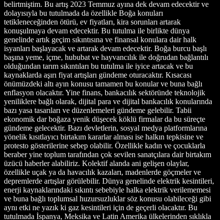
belirtmiştim. Bu artış 2023 Temmuz ayına dek devam edecektir ve
dolayısıyla bu tutulmada da özellikle Boğa konuları
tetikleneceğinden ötürü, ev fiyatları, kira sorunları artarak
konuşulmaya devam edecektir. Bu tutulma ile birlikte dünya
genelinde artık geçim sıkıntısına ve finansal konulara dair halk
isyanları başlayacak ve artarak devam edecektir. Boğa burcu başlı
başına yeme, içme, hububat ve hayvancılık ile doğrudan bağlantılı
olduğundan tarım sıkıntıları bu tutulma ile iyice artacak ve bu
kaynaklarda aşırı fiyat artışları gündeme oturacaktır. Kısacası
önümüzdeki altı ayın konusu tamamen bu konular ve buna bağlı
enflasyon olacaktır. Yine finans, bankacılık sektöründe teknolojik
yeniliklere bağlı olarak, dijital para ve dijital bankacılık konularında
bazı yasa tasarıları ve düzenlemeleri gündeme gelebilir. Tabii
ekonomik dar boğaza yenik düşecek köklü firmalar da bu süreçte
gündeme gelecektir. Bazı devletlerin, sosyal medya platformlarına
yönelik kısıtlayıcı birtakım kararlar alması ise halkın tepkisine ve
protesto gösterilerine sebep olabilir. Özellikle kadın ve çocuklarla
beraber yine toplum tarafından çok sevilen sanatçılara dair birtakım
üzücü haberler alabiliriz. Kolektif alanda ani gelişen olaylar,
özellikle uçak ya da havacılık kazaları, madenlerde göçmeler ve
depremlerde artışlar görülebilir. Dünya genelinde elektrik kesintileri,
enerji kaynaklarındaki sıkıntı sebebiyle halka elektrik verilememesi
ve buna bağlı toplumsal huzursuzluklar söz konusu olabileceği gibi
aynı etki ne yazık ki gaz kesintileri için de geçerli olacaktır. Bu
tutulmada İspanya, Meksika ve Latin Amerika ülkelerinden sıklıkla