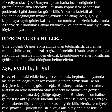
söz ediyor olacağız. Uranyen açıdan harita incelendiğinde ise
gizemli bir patlama sebebiyle iletişimin kopması ve haberleşme
problemleri gibi durumlar görülebilir. Yukarıda kolektif alandaki
etkilerine değindiğim uzunca yazımdan da anlaşılacağı gibi yılı
kapatmaya sayılı günler kala, yılın son tutulması bizlerin hafızasında
2022’ye dair unutulmaz anılar bırakacak. Ve hepimizi ama öyle, ama
böyle zorlayacak diyebilirim.
DEPREM VE KESİNTİLER...
Yine bu denli Uranüs etkisi altında olan tutulmalarda depremler
tetiklenebilir ve uçak kazaları gözlemlenebilir. Uranüs aynı zamanda
elektriği de temsil ettiğinden elektrik kesintilerine ve enerji kısıtlarına
gidilebilme ihtimalini olduğunu belirtmeliyim.
AŞK, EVLİLİK, İLİŞKİ
Bireysel alandaki etkilerine gelecek olursak, hepimizin hayatında
majör ve ani değişimler söz konusu olurken bazılarımız ise bu
değişime karşı direnç göstereceğiz. Bu süreçte atılacak her adım,
Mars’ın da retro konumda olması sebebi ile birkaç kez gözden
geçirilebilir ve hatta değişikliğe uğrayabilir. Bu sürecin son haline
gelmesi ise altı ay kadar sürebilir. İlişkilerde ise alacağımız bazı şok
edici haberler ilişkiyi kopma noktasına getirebilir. Henüz resmiyete
kavuşmayan ilişkilerin ise, sizin veya aile bireylerinin baskısı ile