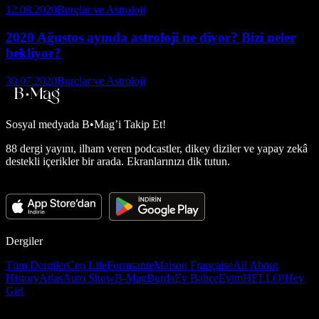
12.08.2020
Burçlar ve Astroloji
2020 Ağustos ayında astroloji ne diyor? Bizi neler
bekliyor?
30.07.2020
Burçlar ve Astroloji
Sosyal medyada
B•Mag’i Takip Et!
88 dergi yayını, ilham veren podcastler, dikey diziler ve yapay zekâ
destekli içerikler bir arada. Ekranlarınızı dik tutun.
Dergiler
Tüm Dergiler
Ceo Life
Formsante
Maison Française
All About
History
Atlas
Auto Show
B-Mag
Burda
Ev Bahçe
Evim
HELLO!
Hey
Girl