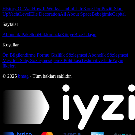
History Of War
How It Works
İstanbul Life
Kore Pop
Pozitif
Start
Up
Yacht
Level
Elle Decoration
All About Space
Bebeğimle
Capital
Sayfalar
Abonelik Paketleri
Hakkımızda
Künye
Bize Ulaşın
Koşullar
Ön Bilgilendirme Formu
Gizlilik Sözleşmesi
Abonelik Sözleşmesi
Mesafeli Satış Sözleşmesi
Çerez Politikası
Teslimat ve İade
Yayın
İlkeleri
© 2025
bmag
- Tüm hakları saklıdır.