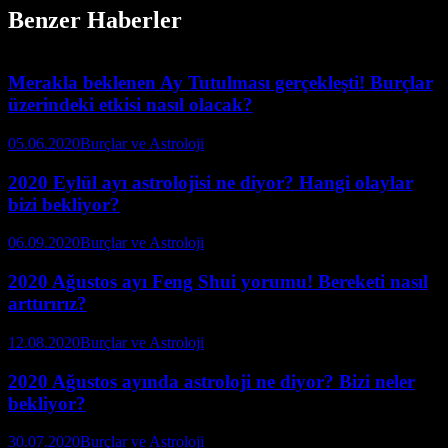
Benzer Haberler
Merakla beklenen Ay Tutulması gerçekleşti! Burçlar
üzerindeki etkisi nasıl olacak?
05.06.2020
Burçlar ve Astroloji
2020 Eylül ayı astrolojisi ne diyor? Hangi olaylar
bizi bekliyor?
06.09.2020
Burçlar ve Astroloji
2020 Ağustos ayı Feng Shui yorumu! Bereketi nasıl
arttırırız?
12.08.2020
Burçlar ve Astroloji
2020 Ağustos ayında astroloji ne diyor? Bizi neler
bekliyor?
30.07.2020
Burçlar ve Astroloji