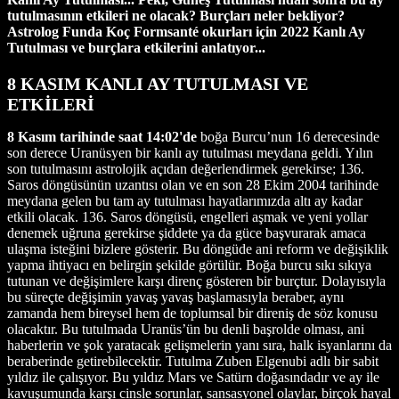
tutulmasının etkileri ne olacak? Burçları neler bekliyor?
Astrolog Funda Koç Formsanté okurları için 2022 Kanlı Ay
Tutulması ve burçlara etkilerini anlatıyor...
8 KASIM KANLI AY TUTULMASI VE
ETKİLERİ
8 Kasım tarihinde saat 14:02'de
boğa Burcu’nun 16 derecesinde
son derece Uranüsyen bir kanlı ay tutulması meydana geldi. Yılın
son tutulmasını astrolojik açıdan değerlendirmek gerekirse; 136.
Saros döngüsünün uzantısı olan ve en son 28 Ekim 2004 tarihinde
meydana gelen bu tam ay tutulması hayatlarımızda altı ay kadar
etkili olacak. 136. Saros döngüsü, engelleri aşmak ve yeni yollar
denemek uğruna gerekirse şiddete ya da güce başvurarak amaca
ulaşma isteğini bizlere gösterir. Bu döngüde ani reform ve değişiklik
yapma ihtiyacı en belirgin şekilde görülür. Boğa burcu sıkı sıkıya
tutunan ve değişimlere karşı direnç gösteren bir burçtur. Dolayısıyla
bu süreçte değişimin yavaş yavaş başlamasıyla beraber, aynı
zamanda hem bireysel hem de toplumsal bir direniş de söz konusu
olacaktır. Bu tutulmada Uranüs’ün bu denli başrolde olması, ani
haberlerin ve şok yaratacak gelişmelerin yanı sıra, halk isyanlarını da
beraberinde getirebilecektir. Tutulma Zuben Elgenubi adlı bir sabit
yıldız ile çalışıyor. Bu yıldız Mars ve Satürn doğasındadır ve ay ile
kavuşumunda karşı cinsle sorunlar, sansasyonel olaylar, birçok hayal