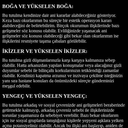
BOĞA VE YÜKSELEN BOĞA:
Bu tutulma kendinize dair ani kararlar alabileceğiniz gösteriyor.
Keza bazı okurlarımın bu süreçte bir estetik operasyon kararı
alabileceğini de belirtebilirim. Birçok okurumun ilişkilerinde bazı
gelişmeler söz konusu olabilir. Evliliğinizde yaşanacak ani
gelişmeler söz konusu olabileceği gibi bekar olan okurlarımın ise
ilişkilerini resmiyete taşıma çabaları görülebilir.
İKİZLER VE YÜKSELEN İKİZLER:
Bu tutulma gizli düşmanlarınızla karşı karşıya kalmanıza sebep
olabilir. Hatta arkanızdan yapılan konuşmalar veya alacağınız gizli
duyumlar sebebi ile bilinçaltı korkularınızın tetiklendiği zamanlar
olabilir. Kendinizi kapatma arzunuz ve inzivaya çekilme isteğinizin
yanı sıra hastane konuları da önümüzdeki süreçte gündeminizi
meşgul edebilir.
YENGEÇ VE YÜKSELEN YENGEÇ:
Bu tutulma arkadaş ve sosyal çevrenizde ani gelişmeleri beraberinde
getirmekle kalmayıp, arkadaş çevreniz sebebi ile ilişkilerinizde
sorunlar yaşamanıza da sebebiyet verebilir. Bazı bekar okurlarım
için ise sosyal gruplarda tanıştığınız kişilerle yepyeni aşklara yelken
açma potansiyeliniz olabilir. Ancak bu ilişki ani başlayıp, aniden de