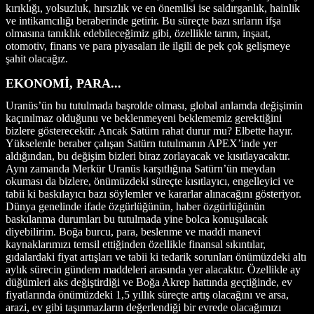
kırıklığı, yolsuzluk, hırsızlık ve en önemlisi ise saldırganlık, hainlik
ve intikamcılığı beraberinde getirir. Bu süreçte bazı sırların ifşa
olmasına tanıklık edebileceğimiz gibi, özellikle tarım, inşaat,
otomotiv, finans ve para piyasaları ile ilgili de pek çok gelişmeye
şahit olacağız.
EKONOMİ, PARA...
Uranüs’ün bu tutulmada başrolde olması, global anlamda değişimin
kaçınılmaz olduğunu ve beklenmeyeni beklememiz gerektiğini
bizlere gösterecektir. Ancak Satürn rahat durur mu? Elbette hayır.
Yükselenle beraber çalışan Satürn tutulmanın APEX’inde yer
aldığından, bu değişim bizleri biraz zorlayacak ve kısıtlayacaktır.
Aynı zamanda Merkür Uranüs karşıtlığına Satürn’ün meydan
okuması da bizlere, önümüzdeki süreçte kısıtlayıcı, engelleyici ve
tabii ki baskılayıcı bazı söylemler ve kararlar alınacağını gösteriyor.
Dünya genelinde ifade özgürlüğünün, haber özgürlüğünün
baskılanma durumları bu tutulmada yine bolca konuşulacak
diyebilirim. Boğa burcu, para, beslenme ve maddi manevi
kaynaklarımızı temsil ettiğinden özellikle finansal sıkıntılar,
gıdalardaki fiyat artışları ve tabii ki tedarik sorunları önümüzdeki altı
aylık sürecin gündem maddeleri arasında yer alacaktır. Özellikle ay
düğümleri aks değiştirdiği ve Boğa Akrep hattında geçtiğinde, ev
fiyatlarında önümüzdeki 1,5 yıllık süreçte artış olacağını ve arsa,
arazi, ev gibi taşınmazların değerlendiği bir evrede olacağımızı