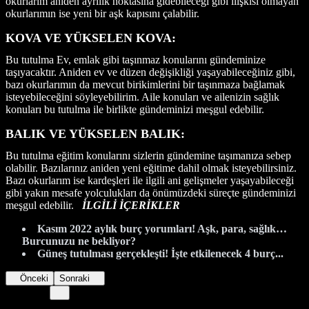
okurlarım aniden ayrılık noktasına gidebileceği gibi ilişkisi olmayan
okurlarımın ise yeni bir aşk kapısını çalabilir.
KOVA VE YÜKSELEN KOVA:
Bu tutulma Ev, emlak gibi taşınmaz konularını gündeminize
taşıyacaktır. Aniden ev ve düzen değişikliği yaşayabileceğiniz gibi,
bazı okurlarımın da mevcut birikimlerini bir taşınmaza bağlamak
isteyebileceğini söyleyebilirim. Aile konuları ve ailenizin sağlık
konuları bu tutulma ile birlikte gündeminizi meşgul edebilir.
BALIK VE YÜKSELEN BALIK:
Bu tutulma eğitim konularını sizlerin gündemine taşımanıza sebep
olabilir. Bazılarınız aniden yeni eğitime dahil olmak isteyebilirsiniz.
Bazı okurlarım ise kardeşleri ile ilgili ani gelişmeler yaşayabileceği
gibi yakın mesafe yolculukları da önümüzdeki süreçte gündeminizi
meşgul edebilir.
İLGİLİ İÇERİKLER
Kasım 2022 aylık burç yorumları! Aşk, para, sağlık…
Burcunuzu ne bekliyor?
Güneş tutulması gerçekleşti! İşte etkilenecek 4 burç...
Önceki
Sonraki