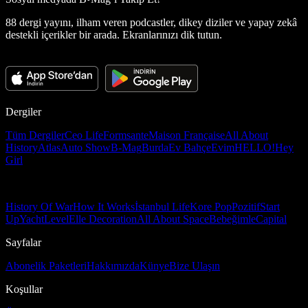
88 dergi yayını, ilham veren podcastler, dikey diziler ve yapay zekâ
destekli içerikler bir arada. Ekranlarınızı dik tutun.
Dergiler
Tüm Dergiler
Ceo Life
Formsante
Maison Française
All About
History
Atlas
Auto Show
B-Mag
Burda
Ev Bahçe
Evim
HELLO!
Hey
Girl
History Of War
How It Works
İstanbul Life
Kore Pop
Pozitif
Start
Up
Yacht
Level
Elle Decoration
All About Space
Bebeğimle
Capital
Sayfalar
Abonelik Paketleri
Hakkımızda
Künye
Bize Ulaşın
Koşullar