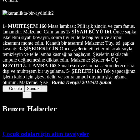
1- MUHTEŞEM 160
Masa lambası: Pilli ışık zinciri ve cam fanus,
tamamdır. Malzeme: Cam fanus
2- SİYAH BÜYÜ 161
Önce şapka
iskeletini siyah boyayın, sonra tüyleri telle bağlayın ve ampul
aksamını monte edin. Kanatlı bir tasarım! Malzeme: Tüy, tel, şapka
kasnağı
3- ŞİŞEDEKİ CİN
Önce şişelerin etiketlerini sıcak suyla
temizleyin ve telle lamba kasnağına bağlayın. Şişelerin takılacak
ampule değmemesine dikkat edin. Malzeme: Şişeler
4- ÜÇ
BOYUTLU LAMBA 162
Sanat eseri ve lamba… Son derece sıra
dışı ve muhteşem bir uygulama.
5- ŞEREFE! 163
Tek yapacağınız
işlem kablo için şişeyi delin ve sonra ampul duyunu şişe ağzına
oturtun. Malzeme: Şişe
Burda Dergisi 2014/02 Şubat
Önceki
Sonraki
Benzer Haberler
Çocuk odaları için altın tavsiyeler